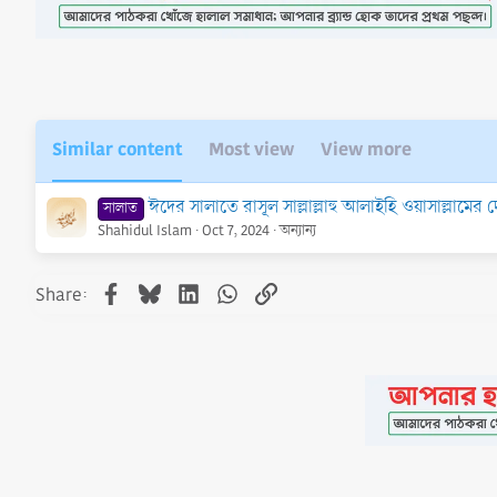
o
n
s
:
Similar content
Most view
View more
ঈদের সালাতে রাসূল সাল্লাল্লাহু আলাইহি ওয়াসাল্লামের
সালাত
Shahidul Islam
Oct 7, 2024
অন্যান্য
Facebook
Bluesky
LinkedIn
WhatsApp
Link
Share: