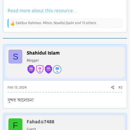
Read more about this resource...
Sakibur Rahman
,
Miron
,
Nawfal Qadir
and 13 others
R
e
a
c
t
i
Shahidul Islam
S
o
Blogger
n
s
:
Feb 13, 2024
#2
সুন্দর আলোচনা
Fahad@7488
F
Guest