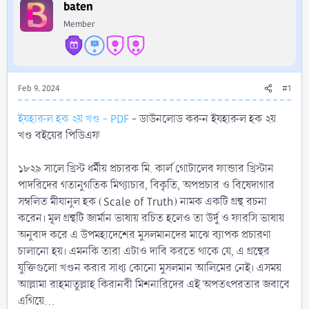
r
baten
Member
Feb 9, 2024
#1
ইযহারুল হক ২য় খণ্ড - PDF
- ডাউনলোড করুন ইযহারুল হক ২য়
খণ্ড বইয়ের পিডিএফ
১৮২৯ সালে খ্রিস্ট ধর্মীয় প্রচারক মি. কার্ল গােটালেব ফান্ডার খ্রিস্টান
পাদরিদের গতানুগতিক মিথ্যাচার, বিকৃতি, অপপ্রচার ও বিষেদাগার
সম্বলিত মীযানুল হক (Scale of Truth) নামক একটি গ্রন্থ রচনা
করেন। মূল গ্রন্থটি জার্মান ভাষায় রচিত হলেও তা উর্দু ও ফারসি ভাষায়
অনুবাদ করে এ উপমহাদেশের মুসলমানদের মাঝে ব্যাপক প্রচারণা
চালানাে হয়। এমনকি তারা এটাও দাবি করতে থাকে যে, এ গ্রন্থের
যুক্তিগুলাে খণ্ডন করার সাধ্য কোনো মুসলমান আলিমের নেই। এসময়
আল্লামা রাহমাতুল্লাহ কিরানবী মিশনারিদের এই অপতৎপরতার জবাবে
এগিয়ে...