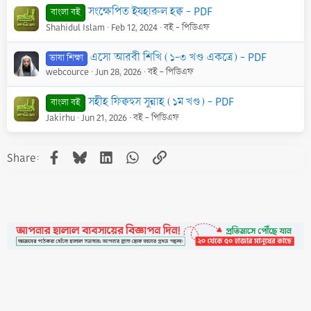
সংক্ষেপিত ইযহারুল হক্ব - PDF
বাংলা বই
Shahidul Islam
Feb 12, 2024
বই - পিডিএফ
এসো আরবী শিখি (১-৩ খণ্ড একত্রে) - PDF
ভাষা শিক্ষা
webcource
Jun 28, 2026
বই - পিডিএফ
সহীহ ফিক্বহুস সুন্নাহ (১ম খণ্ড) - PDF
বাংলা বই
Jakirhu
Jun 21, 2026
বই - পিডিএফ
Facebook
Bluesky
LinkedIn
WhatsApp
Link
Share:
•
Contact
•
FAQs
•
Medals
•
Facebook
•
Terms
•
Privacy