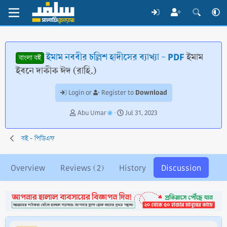
ইমাম নববীর চল্লিশ হাদীসের ব্যাখ্যা - PDF
ইমাম
বাংলা বই
ইবনে দাকীক ঈদ (রাহি.)
Download
Login or
Register to
T
S
Abu Umar
Jul 31, 2023
h
t
r
a
বই - পিডিএফ
e
r
a
t
d
d
Overview
Reviews (2)
History
Discussion
s
a
t
t
a
e
r
t
e