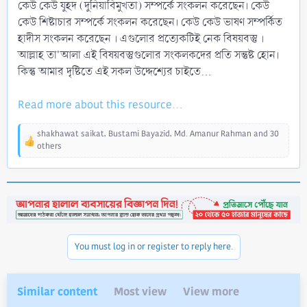
কেউ কেউ যুহদ (দুনিয়াবিমুখতা) সম্পর্কে সংকলন করেছেন। কেউ
কেউ শিষ্টাচার সম্পর্কে সংকলন করেছেন। কেউ কেউ ভাষণ সম্পর্কিত
হাদীস সংকলন করেছেন । এগুলোর প্রত্যেকটিই নেক বিষয়বস্তু ।
আল্লাহ তা'আলা এই বিষয়বস্তুগুলোর সংকলকদের প্রতি সন্তুষ্ট হোন।
কিন্তু আমার দৃষ্টিতে এই সকল উদ্দেশ্যের চাইতে...
Read more about this resource...
shakhawat saikat
,
Bustami Bayazid
,
Md. Amanur Rahman
and 30
R
others
e
a
c
t
i
o
n
s
You must log in or register to reply here.
:
Similar content
Most view
View more