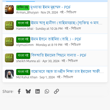
মুওয়াত্তা ইমাম মুহাম্মদ - PDF
হাদিস গ্রন্থ
Arman_Bhuiyan
Nov 29, 2024
বই - পিডিএফ
ইমাম আবূ হানীফা (রাহিমাহুল্লাহ) [ব্যক্তিত্ব ও মাযহাব] - PDF
বাংলা বই
Hamim bhai
Sunday at 10:26 PM
বই - পিডিএফ
ইমাম ইবনে তাইমিয়া (রাহি.) - PDF
বাংলা বই
olymuslimm
Monday at 8:19 PM
বই - পিডিএফ
বিদআতি ইমামের পিছনে সালাত - PDF
বাংলা বই
sheikh Munna ali
Apr 30, 2024
বই - পিডিএফ
প্রশ্নোত্তরে সহজ তাওহীদ শিক্ষা চার ইমামের আক্বীদা অবলম্বনে - PDF
বাংলা বই
Md Rahul Khan
Sep 1, 2024
বই - পিডিএফ
Facebook
Bluesky
LinkedIn
WhatsApp
Link
Share: