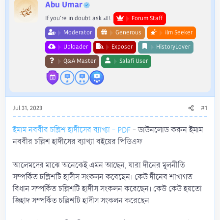
r
Abu Umar
If you're in doubt ask الله.
Forum Staff
Moderator
Generous
ilm Seeker
Uploader
Exposer
HistoryLover
Q&A Master
Salafi User
Jul 31, 2023
#1
ইমাম নববীর চল্লিশ হাদীসের ব্যাখ্যা - PDF
- ডাউনলোড করুন ইমাম
নববীর চল্লিশ হাদীসের ব্যাখ্যা বইয়ের পিডিএফ
আলেমদের মাঝে অনেকেই এমন আছেন, যারা দীনের মূলনীতি
সম্পর্কিত চল্লিশটি হাদীস সংকলন করেছেন। কেউ দীনের শাখাগত
বিধান সম্পর্কিত চল্লিশটি হাদীস সংকলন করেছেন। কেউ কেউ হয়তো
জিহাদ সম্পর্কিত চল্লিশটি হাদীস সংকলন করেছেন।