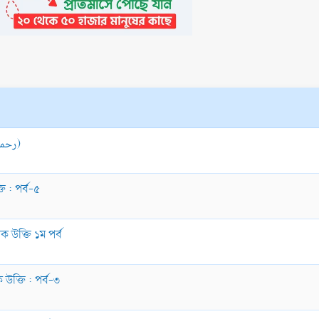
ইমাম আল-আলবানী (رحمه الله) সম্পর্কে ইমাম ইবনু বায (رحمه الله)
ি : পর্ব-৫
লক উক্তি ১ম পর্ব
 উক্তি : পর্ব-৩