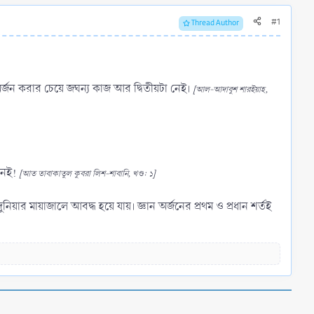
#1
Thread Author
ান অর্জন করার চেয়ে জঘন্য কাজ আর দ্বিতীয়টা নেই।
[আল-আদাবুশ শারইয়াহ,
নেই!
[আত তাবাকাতুল কুবরা লিশ-শাবানি, খণ্ড: ১]
য় দুনিয়ার মায়াজালে আবদ্ধ হয়ে যায়। জ্ঞান অর্জনের প্রথম ও প্রধান শর্তই