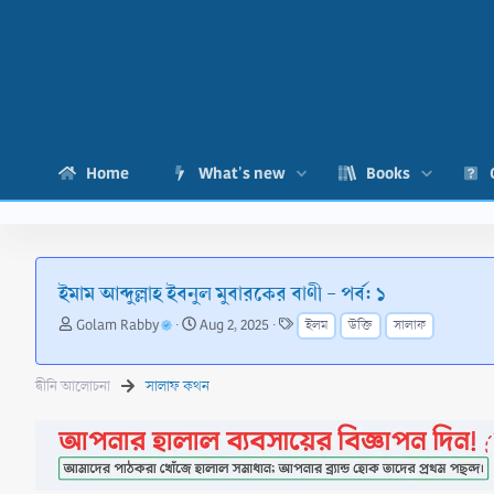
Home
What's new
Books
ইমাম আব্দুল্লাহ ইবনুল মুবারকের বাণী - পর্ব: ১
T
S
T
Golam Rabby
Aug 2, 2025
ইলম
উক্তি
সালাফ
h
t
a
r
a
g
e
r
s
দ্বীনি আলোচনা
সালাফ কথন
a
t
d
d
s
a
t
t
a
e