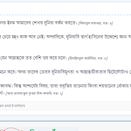
 অথচ ইলম আমাদের শেখায় দুনিয়া বর্জন করতে।
[সিফাতুস সাফওয়া, খণ্ড: ৪]
 করার চেয়ে মহৎ কাজ আর নেই। অপরদিকে, দুনিয়াবি স্বার্থ হাসিলের উদ্দেশ্যে জ্ঞ
 সে যেন আল্লাহকে তত বেশি ভয় করে চলে।
[হিলইয়াতুল আউলিয়া, খণ্ড: ৮]
ত মনে করে। অথচ তাদের ভেতর দুনিয়াবিমুখতা ও আল্লাহভীরুতার ছিটেফোঁটাও 
রতিজ্ঞাবদ্ধ। কিন্তু আশ্চর্যের বিষয়, তারা প্রবৃত্তির তাড়নায় কিংবা শয়তানের ধোঁকা
াখা।
[আত তাবাকাতুল কুবরা লিশ-শাবানি, খণ্ড: ১]
han
and 8 others