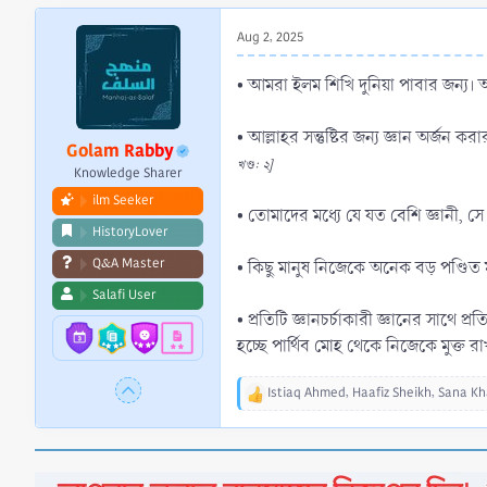
r
t
Aug 2, 2025
e
r
• আমরা ইলম শিখি দুনিয়া পাবার জন্য।
• আল্লাহর সন্তুষ্টির জন্য জ্ঞান অর্জন
Golam Rabby
খণ্ড: ২]
Knowledge Sharer
ilm Seeker
• তোমাদের মধ্যে যে যত বেশি জ্ঞানী,
HistoryLover
Q&A Master
• কিছু মানুষ নিজেকে অনেক বড় পণ্ডি
Salafi User
• প্রতিটি জ্ঞানচর্চাকারী জ্ঞানের সাথে প্
হচ্ছে পার্থিব মোহ থেকে নিজেকে মুক্ত র
Istiaq Ahmed
,
Haafiz Sheikh
,
Sana K
R
e
a
c
t