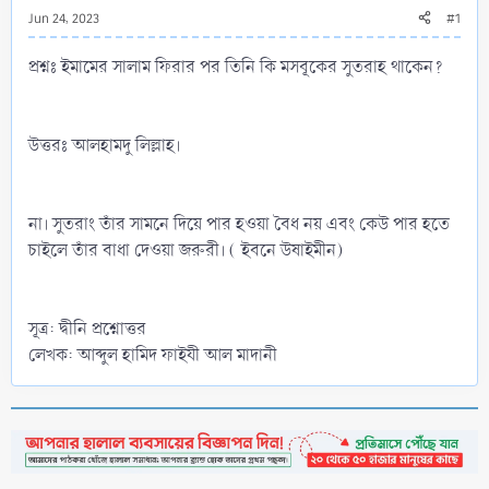
Jun 24, 2023
#1
প্রশ্নঃ ইমামের সালাম ফিরার পর তিনি কি মসবূকের সুতরাহ থাকেন?
উত্তরঃ আলহামদু লিল্লাহ।
না। সুতরাং তাঁর সামনে দিয়ে পার হওয়া বৈধ নয় এবং কেউ পার হতে
চাইলে তাঁর বাধা দেওয়া জরুরী। ( ইবনে উষাইমীন)
সূত্র: দ্বীনি প্রশ্নোত্তর
লেখক: আব্দুল হামিদ ফাইযী আল মাদানী