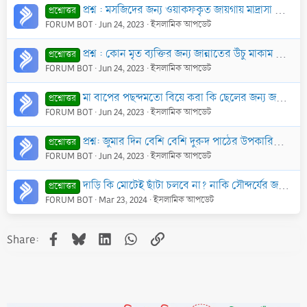
প্রশ্ন : মসজিদের জন্য ওয়াকফকৃত জায়গায় মাদ্রাসা নির্মাণ করা বা মসজিদের জন্য দানকৃত টাকা মাদ্রাসায় দেওয়া যাবে কী?
প্রশ্নোত্তর
FORUM BOT
Jun 24, 2023
ইসলামিক আপডেট
প্রশ্ন : কোন মৃত ব্যক্তির জন্য জান্নাতের উঁচু মাকাম কামনা করা যাবে কি? কেননা জান্নাতের সর্বোচ্চ মাকাম তো রাসূল (ছাঃ)-এর জন্য খাছ?
প্রশ্নোত্তর
FORUM BOT
Jun 24, 2023
ইসলামিক আপডেট
মা বাপের পছন্দমতো বিয়ে করা কি ছেলের জন্য জরুরী? মা বাপ যখন নিজেদের কোন আত্মীয় বন্ধুর মেয়ের সাথে বিয়ে দিতে চায়, অথবা বেশি পণদাতা ঘরের মেয়ের সাথে বিয়ে দ
প্রশ্নোত্তর
FORUM BOT
Jun 24, 2023
ইসলামিক আপডেট
প্রশ্ন: জুমার দিন বেশি বেশি দুরুদ পাঠের উপকারিতা কি?
প্রশ্নোত্তর
FORUM BOT
Jun 24, 2023
ইসলামিক আপডেট
দাড়ি কি মোটেই ছাঁটা চলবে না? নাকি সৌন্দর্যের জন্য এক মুঠির বেশি দাড়ি ছেঁটে ফেলা যায়?
প্রশ্নোত্তর
FORUM BOT
Mar 23, 2024
ইসলামিক আপডেট
Facebook
Bluesky
LinkedIn
WhatsApp
Link
Share: