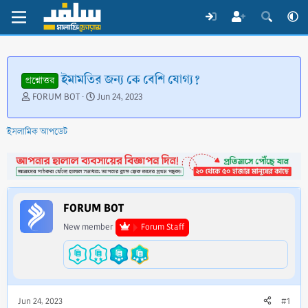
ইমামতির জন্য কে বেশি যোগ্য?
প্রশ্নোত্তর
T
S
FORUM BOT
Jun 24, 2023
h
t
r
a
ইসলামিক আপডেট
e
r
a
t
d
d
s
a
t
t
a
e
FORUM BOT
r
t
New member
Forum Staff
e
r
Jun 24, 2023
#1