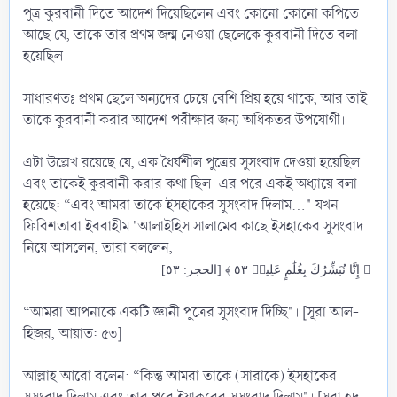
পুত্র কুরবানী দিতে আদেশ দিয়েছিলেন এবং কোনো কোনো কপিতে
আছে যে, তাকে তার প্রথম জন্ম নেওয়া ছেলেকে কুরবানী দিতে বলা
হয়েছিল।
সাধারণতঃ প্রথম ছেলে অন্যদের চেয়ে বেশি প্রিয় হয়ে থাকে, আর তাই
তাকে কুরবানী করার আদেশ পরীক্ষার জন্য অধিকতর উপযোগী।
এটা উল্লেখ রয়েছে যে, এক ধৈর্যশীল পুত্রের সুসংবাদ দেওয়া হয়েছিল
এবং তাকেই কুরবানী করার কথা ছিল। এর পরে একই অধ্যায়ে বলা
হয়েছে: “এবং আমরা তাকে ইসহাকের সুসংবাদ দিলাম..." যখন
ফিরিশতারা ইবরাহীম 'আলাইহিস সালামের কাছে ইসহাকের সুসংবাদ
নিয়ে আসলেন, তারা বললেন,
﴿ إِنَّا نُبَشِّرُكَ بِغُلَٰمٍ عَلِيمٖ ٥٣ ﴾ [الحجر: ٥٣]
“আমরা আপনাকে একটি জ্ঞানী পুত্রের সুসংবাদ দিচ্ছি"। [সূরা আল-
হিজর, আয়াত: ৫৩]
আল্লাহ আরো বলেন: “কিন্তু আমরা তাকে (সারাকে) ইসহাকের