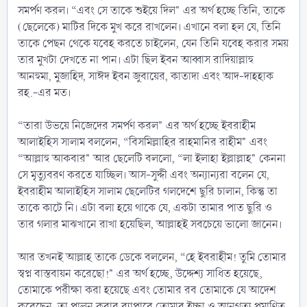
সমর্পণ করল। “এবং সে তাকে শুইয়ে দিল" এর অর্থ হচ্ছে তিনি, তাকে
(ছেলেকে) মাটির দিকে মুখ করে রাখলেন। এখানে বলা হল যে, তিনি
তাকে পেছন থেকে যবেহ করতে চাইলেন, যেন তিনি যবেহ করার সময়
তার মুখটা দেখতে না পান। এটা ছিল ইবন আব্বাস রাদিয়াল্লাহু
আনহুমা, মুজাহিদ, সাঈদ ইবন জুবায়ের, কাতাদা এবং আদ-দাহহাক
রহ.-এর মত।
“তারা উভয়ে নিজেদের সমর্পণ করল" এর অর্থ হচ্ছে ইবরাহীম
আলাইহিস সালাম বললেন, “বিসমিল্লাহির রাহমানির রাহীম" এবং
“আল্লাহু আকবার" আর ছেলেটি বললো, “লা ইলাহা ইল্লাল্লাহ" কেননা
সে মৃত্যুবরণ করতে যাচ্ছিল। আস-সুদ্দী এবং অন্যান্যরা বলেন যে,
ইবরাহীম আলাইহিস সালাম ছেলেটির গলদেশে ছুরি চালান, কিন্তু তা
তাকে কাটে নি। এটা বলা হয়ে থাকে যে, একটা তামার পাত ছুরি ও
তার গলার মাঝখানে রাখা হয়েছিল, আল্লাহই সবচেয়ে ভালো জানেন।
আর তখনই আল্লাহ তাকে ডেকে বললেন, “হে ইবরাহীম! তুমি তোমার
স্বপ্ন বাস্তবায়ন করেছো!" এর অর্থ হচ্ছে, উদ্দেশ্য সাধিত হয়েছে,
তোমাকে পরীক্ষা করা হয়েছে এবং তোমার রব তোমাকে যে আদেশ
করেছেন, তা পালন করার ব্যাপারে তোমার ইচ্ছা ও আনুগত্য প্রমাণিত