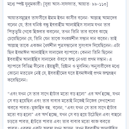
মধ্যে স্পষ্ট যুলুমকারী। [সূরা আস-সাফফাত, আয়াত: ৯৯-১১৩]
আয়াতসমূহের তাফসীরে ইমাম ইবন কাসীর বলেন: আল্লাহ আমাদের
বলেন যে, তাঁর ঘনিষ্ঠ বন্ধু ইবরাহীম আলাইহিস সালাম যখন তার
পিতৃভূমি থেকে হিজরত করলেন, তখন তিনি তার রবের কাছে
চেয়েছিলেন যে, তিনি যেন তাকে সৎকর্মশীল সন্তান দান করেন। তাই
আল্লাহ তাকে একজন ধৈর্যশীল পুত্রসন্তানের সুসংবাদ দিয়েছিলেন। এটা
ছিল ইসমাঈল আলাইহিস সালামের ব্যাপারে। কেননা তিনি ছিলেন
ইবরাহীম আলাইহিস সালামের ঔরসে জন্ম নেওয়া প্রথম সন্তান। এ
ব্যাপারে বিভিন্ন দীনের (ইয়াহূদী, খ্রিষ্টান ও মুসলিম) অনুসারীদের মধ্যে
কোনো মতভেদ নেই যে, ইবরাহীমের ঘরে ইসমাঈলই প্রথম জন্মগ্রহণ
করেছিলেন।
“এবং যখন সে তার সাথে হাঁটার মতো বড় হলো" এর অর্থ হচ্ছে, যখন
সে বড় হয়েছিল এবং তার বাবার মতোই নিজেই নিজের দেখাশোনা
করতে পারত। মুজাহিদ রহ. বলেন, “এবং যখন সে তার সাথে হাঁটার
মতো বড় হলো" এর অর্থ হচ্ছে, যখন সে বড় হয়ে উঠেছিল এবং বাহনে
চড়তে পারত, হাঁটতে পারত এবং তার বাবার মতো কাজ করতে
পারত। এরকম একটা অবস্থা যখন আসল, তখন ইবরাহীম আলাইহিস