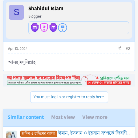
t
i
Shahidul Islam
S
o
Blogger
n
s
:
Apr 13, 2024
#2
আলহামদুলিল্লাহ
You must log in or register to reply here.
Similar content
Most view
View more
ঈমান, ইসলাম ও ইহসান সম্পর্কে জিবরীল আলাইহিস সালামের প্রশ্ন
হাদিস ও হাদিসের ব্যাখ্যা