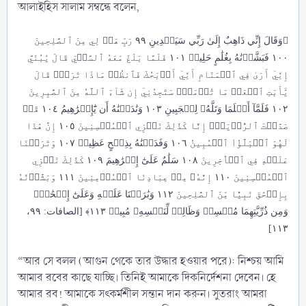
আলাইহিস সালাম সম্বন্ধে বলেন,
﴿وَقَالَ إِنِّي ذَاهِبٌ إِلَىٰ رَبِّي سَيَهۡدِينِ ٩٩ رَبِّ هَبۡ لِي مِنَ ٱلصَّٰلِحِينَ
١٠٠ فَبَشَّرۡنَٰهُ بِغُلَٰمٍ حَلِيمٖ ١٠١ فَلَمَّا بَلَغَ مَعَهُ ٱلسَّعۡيَ قَالَ يَٰبُنَيَّ
إِنِّيٓ أَرَىٰ فِي ٱلۡمَنَامِ أَنِّيٓ أَذۡبَحُكَ فَٱنظُرۡ مَاذَا تَرَىٰۚ قَالَ
يَٰٓأَبَتِ ٱفۡعَلۡ مَا تُؤۡمَرُۖ سَتَجِدُنِيٓ إِن شَآءَ ٱللَّهُ مِنَ ٱلصَّٰبِرِينَ
١٠٢ فَلَمَّآ أَسۡلَمَا وَتَلَّهُۥ لِلۡجَبِينِ ١٠٣ وَنَٰدَيۡنَٰهُ أَن يَٰٓإِبۡرَٰهِيمُ ١٠٤ قَدۡ
صَدَّقۡتَ ٱلرُّءۡيَآۚ إِنَّا كَذَٰلِكَ نَجۡزِي ٱلۡمُحۡسِنِينَ ١٠٥ إِنَّ هَٰذَا
لَهُوَ ٱلۡبَلَٰٓؤُاْ ٱلۡمُبِينُ ١٠٦ وَفَدَيۡنَٰهُ بِذِبۡحٍ عَظِيمٖ ١٠٧ وَتَرَكۡنَا
عَلَيۡهِ فِي ٱلۡأٓخِرِينَ ١٠٨ سَلَٰمٌ عَلَىٰٓ إِبۡرَٰهِيمَ ١٠٩ كَذَٰلِكَ نَجۡزِي
ٱلۡمُحۡسِنِينَ ١١٠ إِنَّهُۥ مِنۡ عِبَادِنَا ٱلۡمُؤۡمِنِينَ ١١١ وَبَشَّرۡنَٰهُ
بِإِسۡحَٰقَ نَبِيّٗا مِّنَ ٱلصَّٰلِحِينَ ١١٢ وَبَٰرَكۡنَا عَلَيۡهِ وَعَلَىٰٓ إِسۡحَٰقَۚ
وَمِن ذُرِّيَّتِهِمَا مُحۡسِنٞ وَظَالِمٞ لِّنَفۡسِهِۦ مُبِينٞ ١١٣﴾ [الصافات: ٩٩،
١١٣]
“আর সে বলল (আগুন থেকে তার উদ্ধার হওয়ার পরে): নিশ্চয় আমি
আমার রবের কাছে যাচ্ছি। তিনিই আমাকে দিকনির্দেশনা দেবেন। হে
আমার রব! আমাকে সৎকর্মশীল সন্তান দান করুন। সুতরাং আমরা