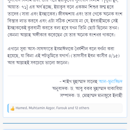
সুসংবাদ দিলাম এবং তার পরে ইয়াকুবের সুসংবাদ দিলাম"। [সূরা হূদ,
আয়াত: ৭১] এর অর্থ হচ্ছে, ইয়াকূব বলে একজন শিশুর জন্ম হবে
তাদের (সারা এবং ইসহাকের) জীবদ্দশায় এবং তার থেকে অনেক বংশ
বিস্তার লাভ করবে এবং এটা সঠিক শোনায় না যে, ইবরাহীমকে সেই
ইসহাককেই কুরবানী করতে বলা হবে যখন তিনি ছোট ছিলেন তখন।
কেননা আল্লাহ অঙ্গীকার করেছেন যে তার অনেক বংশধর থাকবে।
এখানে সূরা আস-সাফফাতে ইসমাঈলকে ধৈর্যশীল বলে বর্ণনা করা
হয়েছে, যা কিনা এই পটভূমিতে যথার্থ। (তাফসীর ইবন কাসীর ৪/১৫)
আর আল্লাহই সবচেয়ে ভালো জানেন।
- শাইখ মুহাম্মাদ সালেহ
আল-মুনাজ্জিদ
অনুবাদক: ড. আবু বকর মুহাম্মাদ যাকারিয়া
সম্পাদক: ড. মোহাম্মদ মানজুরে ইলাহী​
Hamed
,
Muhtamin Azgor
,
Farouk
and 12 others
R
e
a
c