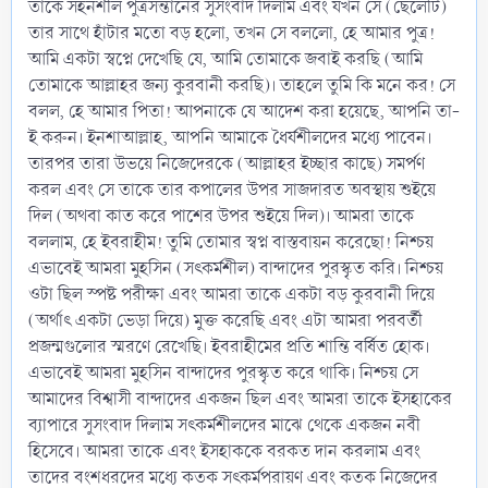
তাকে সহনশীল পুত্রসন্তানের সুসংবাদ দিলাম এবং যখন সে (ছেলেটি)
তার সাথে হাঁটার মতো বড় হলো, তখন সে বললো, হে আমার পুত্র!
আমি একটা স্বপ্নে দেখেছি যে, আমি তোমাকে জবাই করছি (আমি
তোমাকে আল্লাহর জন্য কুরবানী করছি)। তাহলে তুমি কি মনে কর! সে
বলল, হে আমার পিতা! আপনাকে যে আদেশ করা হয়েছে, আপনি তা-
ই করুন। ইনশাআল্লাহ, আপনি আমাকে ধৈর্যশীলদের মধ্যে পাবেন।
তারপর তারা উভয়ে নিজেদেরকে (আল্লাহর ইচ্ছার কাছে) সমর্পণ
করল এবং সে তাকে তার কপালের উপর সাজদারত অবস্থায় শুইয়ে
দিল (অথবা কাত করে পাশের উপর শুইয়ে দিল)। আমরা তাকে
বললাম, হে ইবরাহীম! তুমি তোমার স্বপ্ন বাস্তবায়ন করেছো! নিশ্চয়
এভাবেই আমরা মুহসিন (সৎকর্মশীল) বান্দাদের পুরস্কৃত করি। নিশ্চয়
ওটা ছিল স্পষ্ট পরীক্ষা এবং আমরা তাকে একটা বড় কুরবানী দিয়ে
(অর্থাৎ একটা ভেড়া দিয়ে) মুক্ত করেছি এবং এটা আমরা পরবর্তী
প্রজন্মগুলোর স্মরণে রেখেছি। ইবরাহীমের প্রতি শান্তি বর্ষিত হোক।
এভাবেই আমরা মুহসিন বান্দাদের পুরস্কৃত করে থাকি। নিশ্চয় সে
আমাদের বিশ্বাসী বান্দাদের একজন ছিল এবং আমরা তাকে ইসহাকের
ব্যাপারে সুসংবাদ দিলাম সৎকর্মশীলদের মাঝে থেকে একজন নবী
হিসেবে। আমরা তাকে এবং ইসহাককে বরকত দান করলাম এবং
তাদের বংশধরদের মধ্যে কতক সৎকর্মপরায়ণ এবং কতক নিজেদের