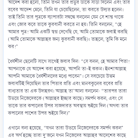
আদেশ করা হলো, তিনি তখন তার প্রভুর ডাকে সাড়া দিলেন এবং তার
রবের আদেশ মেনে, তিনি যা চেয়েছিলেন, তা করতে উদ্যত হলেন।
তাই তিনি তার পুত্রকে ব্যাপারটা সম্বন্ধে বললেন যেন সে শান্ত থাকে
এবং জোর করে তাকে কুরবানী করতে না হয়। তিনি বললেন, “হে
আমার পুত্র! আমি একটি স্বপ্ন দেখেছি যে, আমি তোমাকে জবাই করছি
(আমি তোমাকে আল্লাহর জন্য কুরবানী করছি)। তাহলে, তুমি কি মনে
কর!"
ধৈর্যশীল ছেলেটি সাথে সাথেই জবাব দিল: “সে বলল, হে আমার পিতা!
আপনাকে যে আদেশ করা হয়েছে, আপনি তা-ই করুন। ইনশাআল্লাহ
আপনি আমাকে ধৈর্যশীলদের মধ্যে পাবেন"। সে সবচেয়ে উত্তম
জবাবটিই দিয়েছিল তার পিতার প্রতি এবং মানবকুলের রবের প্রতি
বাধ্যতার তা এক উদাহরণ। আল্লাহ তা'আলা বললেন: “তারপর তারা
উভয়ে নিজেদেরকে (আল্লাহর ইচ্ছার কাছে) সমর্পণ করল, এবং সে
তাকে তার কপালের উপর সাজদারত অবস্থায় শুইয়ে দিল (অথবা তার
কপালের পাশের উপর শুইয়ে দিল)"
এখানে বলা হয়েছে, “যখন তারা উভয়ে নিজেদেরকে সমর্পণ করল"
এর অর্থ হচ্ছে তারা দু'জনে যখন নিজেদের আল্লাহর আদেশের কাছে