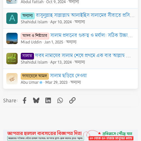
Abdul fattah
Oct 9, 2024
অন্যান্য
রাসূলুল্লাহ সাল্লাল্লাহু আলাইহিস সালামের সীরাতে প্রসিদ্ধ যেসব ঘটনা বিশুদ্ধভাবে সাব্যস্ত হয়নি
অন্যান্য
A
Shahidul Islam
Apr 10, 2024
অন্যান্য
সালাম প্রদানের গুরুত্ব ও মর্যাদা: সঠিক উচ্চারণ এবং সালামের উত্তর দেওয়ার পদ্ধতি
আদব ও শিষ্টাচার
Miad Uddin
Jan 1, 2025
অন্যান্য
ফরয নামাযের সালাম শেষে প্রথমে এক বার আল্লাহু আকবার, নাকি তিন বার আস্তাগফিরুল্লাহ? একটি দলিল ভিত্তিক পর্যালোচনা
সালাত
Shahidul Islam
Apr 13, 2024
অন্যান্য
সালাম ছড়িয়ে দেওয়া
ফাযায়েলে আমল
Abu Umar
Mar 29, 2023
অন্যান্য
Facebook
Bluesky
LinkedIn
WhatsApp
Link
Share: