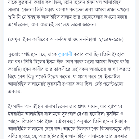
যাকে কুরবানী করার কথা ছিল, তিনি ছিলেন ইসমাঈল আলাইহিস
সালাম। কেননা তিনি মক্কায় বসবাস করতেন এবং আমরা এমন কখনো
শুনি নি যে ইসহাক আলাইহিস সালাম তার ছেলেবেলায় কখনো মক্কায়
এসেছিলেন, আর আল্লাহই সবচেয়ে ভালো জানেন।
(দেখুন: ইবন কাসীরের আল-বিদায়া ওয়ান-নিহায়া: ১/১৫৭-১৫৮)
সুতরাং স্পষ্ট হলো যে, যাকে
কুরবানী
করার কথা ছিল তিনি ইসহাক
নন বরং তিনি ছিলেন ইসমা'ঈল, তার কারণগুলো আমরা উপরে বর্ণনা
করেছি। ইবন কাসীর তার তাফসীরে এই সকল আয়াতের ব্যাখ্যা করতে
গিয়ে বেশ কিছু পয়েন্ট উল্লেখ করেন, যা প্রমাণ করে যে, ইসমাঈল
আলাইহিস সালামেরই কুরবানী হওয়ার কথা ছিল। সেই পয়েন্টগুলো
এরকম:
ইসমাঈল আলাইহিস সালাম ছিলেন তার প্রথম সন্তান, যার ব্যাপারে
ইবরাহীম আলাইহিস সালামকে সুসংবাদ দেওয়া হয়েছিল। মুসলিম ও
আহলে কিতাবগণের ইজমা (ঐক্যমত্য) অনুসারে তিনি হলেন ইসহাক
আলাইহিস সালামের চেয়ে বড়। আহলে কিতাবগণের কিতাবসমূহে এটা
বর্ণিত হয়েছে যে, আল্লাহ ইবরাহীম আলাইহিস সালামকে তার একমাত্র