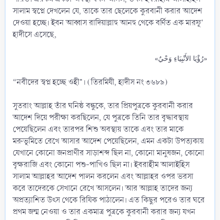
সালাম স্বপ্নে দেখলেন যে, তাকে তার ছেলেকে কুরবানী করার আদেশ
দেওয়া হচ্ছে। ইবন আব্বাস রাদিয়াল্লাহু আনহু থেকে বর্ণিত এক মারফূ'
হাদীসে এসেছে,
«رُؤْيَا الأَنْبِيَاءِ وَحْيٌ»
“নবীদের স্বপ্ন হচ্ছে ওহী"। (তিরমিযী, হাদীস নং ৩৬৮৯)
সুতরাং আল্লাহ তাঁর ঘনিষ্ঠ বন্ধুকে, তার প্রিয়পুত্রকে কুরবানী করার
আদেশ দিয়ে পরীক্ষা করছিলেন, যে পুত্রকে তিনি তার বৃদ্ধাবস্থায়
পেয়েছিলেন এবং তারপর শিশু অবস্থায় তাকে এবং তার মাকে
মরুভূমিতে রেখে আসার আদেশ পেয়েছিলেন, এমন একটা উপত্যকায়
যেখানে কোনো জনপ্রাণীর সাড়াশব্দ ছিল না, কোনো মানুষজন, কোনো
বৃক্ষরাজি এবং কোনো পশু-পাখিও ছিল না। ইবরাহীম আলাইহিস
সালাম আল্লাহর আদেশ পালন করলেন এবং আল্লাহর ওপর ভরসা
করে তাদেরকে সেখানে রেখে আসলেন। আর আল্লাহ তাদের জন্য
অপ্রত্যাশিত উৎস থেকে রিযিক পাঠালেন। এত কিছুর পরেও তার ঘরে
প্রথম জন্ম নেওয়া ও তার একমাত্র পুত্রকে কুরবানী করার জন্য যখন