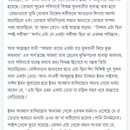
হয়েছে। তোমার পুত্রের পরিবর্তে বিকল্প কুরবানীর ব্যবস্থা করা হবে
-যেমনভাবে তুমি তোমার নিজের শরীরকে আগুনের শিখায় সমর্পণ
করেছিলে এবং তোমার অতিথিদের সম্মান জানাতে তোমার সম্পদ
খরচ করেছিলে, তা স্মরণ রেখে। তাই আল্লাহ বলেন: “নিশ্চয় এটা ছিল
স্পষ্ট পরীক্ষা" অর্থাৎ এটা যে একটা পরীক্ষা ছিল তা একদম পরিষ্কার।
আর আল্লাহর বাণী “আমরা তাকে একটা বড় কুরবানী দিয়ে মুক্ত
করলাম" এর অর্থ হচ্ছে আমরা তার ছেলের মুক্তিপণের ব্যবস্থা করলাম,
তার পরিবর্তে যবেহ করার জন্য বিকল্প হিসেবে যা সহজ তিনি
করেছিলেন। বেশিরভাগ স্কলারের মতে এটা ছিল শিং বিশিষ্ট খুব সুন্দর
সাদা একটা ভেড়া। আস-সাওরী আব্দুল্লাহ ইবন উসমান ইবন খাইসাম,
সাঈদ ইবন জুবায়ের হয়ে ইবন আব্বাস রাদিয়াল্লাহু আনহু থেকে বর্ণনা
করেন যে, “এটা ছিল এমন একটা ভেড়া যা চল্লিশ বছর ধরে জান্নাতে
বেড়িয়েছে।"
ইবন আব্বাস রাদিয়াল্লাহু আনহুমা থেকে এরকম বর্ণনাও এসেছে যে ঐ
ভেড়ার শুকনো মাথাটা এখন কা'বা শরীফের ছাদের (পানি নির্গমনের)
পাইপ থেকে ঝুলে রয়েছে। কেবল এটা থেকে প্রমাণ পাওয়া যায় যে,