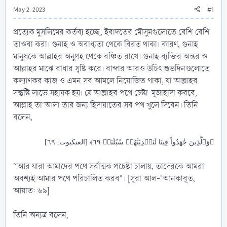
May 2, 2023
#1
প্রত্যেক মুসলিমের কর্তব্য হচ্ছে, ইবাদতের মৌসুমগুলোতে বেশি বেশি
তাওবা করা। গুনাহ ও অবাধ্যতা থেকে বিরত থাকা। কারণ, গুনাহ
মানুষকে আল্লাহর অনুগ্রহ থেকে বঞ্চিত রাখে। গুনাহ ব্যক্তির অন্তর ও
আল্লাহর মাঝে বাধার সৃষ্টি করে। বান্দার আরও উচিৎ শুভদিনগুলোতে
কল্যাণকর কাজ ও এমন সব আমলে নিয়োজিত থাকা, যা আল্লাহর
সন্তুষ্টি লাভে সহায়ক হয়। যে আল্লাহর পথে চেষ্টা-মুজাহাদা করবে,
আল্লাহ তা'আলা তার জন্য হিদায়াতের সব পথ খুলে দিবেন। তিনি
বলেন,
﴿وَٱلَّذِينَ جَٰهَدُواْ فِينَا لَنَهۡدِيَنَّهُمۡ سُبُلَنَاۚ ٦٩﴾ [العنكبوت: ٦٩]
“আর যারা আমাদের পথে সর্বাত্মক প্রচেষ্টা চালায়, তাদেরকে আমরা
অবশ্যই আমার পথে পরিচালিত করব"। [সূরা আল-'আনকাবূত,
আয়াত: ৬৯]
তিনি অন্যত্র বলেন,