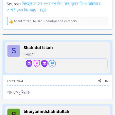
Source:
যিলহজ মাসের প্রথম দশ দিন, ঈদ, কুরবানি ও আইয়ামে
তাশরীকের দিনসমূহ - PDF
Abdul fattah
,
Musabir
,
Saadiya
and 21 others
R
e
a
c
t
i
Shahidul Islam
S
o
Blogger
n
s
:
Apr 13, 2024
#2
আলহামদুলিল্লাহ
bhuiyanmdshahidullah
B