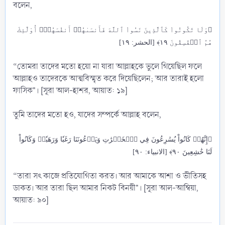
বলেন,
﴿وَلَا تَكُونُواْ كَٱلَّذِينَ نَسُواْ ٱللَّهَ فَأَنسَىٰهُمۡ أَنفُسَهُمۡۚ أُوْلَٰٓئِكَ
هُمُ ٱلۡفَٰسِقُونَ ١٩﴾ [الحشر: ١٩]
“তোমরা তাদের মতো হয়ো না যারা আল্লাহকে ভুলে গিয়েছিল ফলে
আল্লাহও তাদেরকে আত্মবিস্মৃত করে দিয়েছিলেন; আর তারাই হলো
ফাসিক"। [সূরা আল-হাশর, আয়াত: ১৯]
তুমি তাদের মতো হও, যাদের সম্পর্কে আল্লাহ বলেন,
﴿إِنَّهُمۡ كَانُواْ يُسَٰرِعُونَ فِي ٱلۡخَيۡرَٰتِ وَيَدۡعُونَنَا رَغَبٗا وَرَهَبٗاۖ وَكَانُواْ
لَنَا خَٰشِعِينَ ٩٠﴾ [الانبياء: ٩٠]
“তারা সৎ কাজে প্রতিযোগিতা করত। আর আমাকে আশা ও ভীতিসহ
ডাকত। আর তারা ছিল আমার নিকট বিনয়ী"। [সূরা আল-আম্বিয়া,
আয়াত: ৯০]