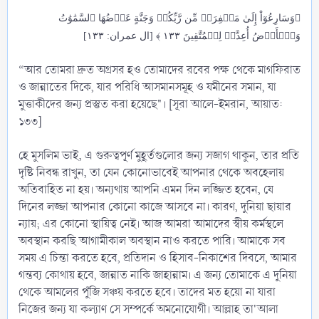
﴿وَسَارِعُوٓاْ إِلَىٰ مَغۡفِرَةٖ مِّن رَّبِّكُمۡ وَجَنَّةٍ عَرۡضُهَا ٱلسَّمَٰوَٰتُ
وَٱلۡأَرۡضُ أُعِدَّتۡ لِلۡمُتَّقِينَ ١٣٣ ﴾ [ال عمران: ١٣٣]
“আর তোমরা দ্রুত অগ্রসর হও তোমাদের রবের পক্ষ থেকে মাগফিরাত
ও জান্নাতের দিকে, যার পরিধি আসমানসমূহ ও যমীনের সমান, যা
মুত্তাকীদের জন্য প্রস্তুত করা হয়েছে"। [সূরা আলে-ইমরান, আয়াত:
১৩৩]
হে মুসলিম ভাই, এ গুরুত্বপূর্ণ মুহূর্তগুলোর জন্য সজাগ থাকুন, তার প্রতি
দৃষ্টি নিবন্ধ রাখুন, তা যেন কোনোভাবেই আপনার থেকে অবহেলায়
অতিবাহিত না হয়। অন্যথায় আপনি এমন দিন লজ্জিত হবেন, যে
দিনের লজ্জা আপনার কোনো কাজে আসবে না। কারণ, দুনিয়া ছায়ার
ন্যায়; এর কোনো স্থায়িত্ব নেই। আজ আমরা আমাদের স্বীয় কর্মস্থলে
অবস্থান করছি আগামীকাল অবস্থান নাও করতে পারি। আমাকে সব
সময় এ চিন্তা করতে হবে, প্রতিদান ও হিসাব-নিকাশের দিবসে, আমার
গন্তব্য কোথায় হবে, জান্নাত নাকি জাহান্নাম। এ জন্য তোমাকে এ দুনিয়া
থেকে আমলের পুঁজি সঞ্চয় করতে হবে। তাদের মত হয়ো না যারা
নিজের জন্য যা কল্যাণ সে সম্পর্কে অমনোযোগী। আল্লাহ তা'আলা