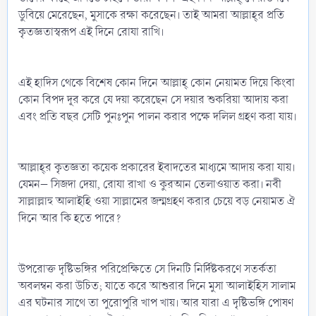
ডুবিয়ে মেরেছেন, মুসাকে রক্ষা করেছেন। তাই আমরা আল্লাহ্‌র প্রতি
কৃতজ্ঞতাস্বরূপ এই দিনে রোযা রাখি।
এই হাদিস থেকে বিশেষ কোন দিনে আল্লাহ্ কোন নেয়ামত দিয়ে কিংবা
কোন বিপদ দূর করে যে দয়া করেছেন সে দয়ার শুকরিয়া আদায় করা
এবং প্রতি বছর সেটি পুনঃপুন পালন করার পক্ষে দলিল গ্রহণ করা যায়।
আল্লাহ্‌র কৃতজ্ঞতা কয়েক প্রকারের ইবাদতের মাধ্যমে আদায় করা যায়।
যেমন– সিজদা দেয়া, রোযা রাখা ও কুরআন তেলাওয়াত করা। নবী
সাল্লাল্লাহু আলাইহি ওয়া সাল্লামের জন্মগ্রহণ করার চেয়ে বড় নেয়ামত ঐ
দিনে আর কি হতে পারে?
উপরোক্ত দৃষ্টিভঙ্গির পরিপ্রেক্ষিতে সে দিনটি নির্দিষ্টকরণে সতর্কতা
অবলম্বন করা উচিত; যাতে করে আশুরার দিনে মুসা আলাইহিস সালাম
এর ঘটনার সাথে তা পুরোপুরি খাপ খায়। আর যারা এ দৃষ্টিভঙ্গি পোষণ