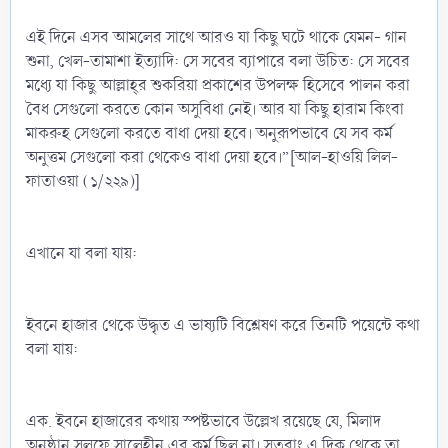
এই দিনে এসব আমলের সাথে আরও যা কিছু ঘটে থাকে যেমন- গান
শুনা, খেল-তামাশা ইত্যাদি: সে সবের ব্যাপারে বলা উচিত: সে সবের
মধ্যে যা কিছু আল্লাহ্‌র শুকরিয়া প্রকাশের উপলক্ষ হিসেবে পালন করা
বৈধ সেগুলো করতে কোন অসুবিধা নেই। আর যা কিছু হারাম কিংবা
মাকরুহ সেগুলো করতে বাধা দেয়া হবে। অনুরূপভাবে যে সব কর্ম
অনুত্তম সেগুলো করা থেকেও বাধা দেয়া হবে।”[আল-হাওয়ি লিল-
ফাতাওয়া (১/২২৯)]
এখানে যা বলা যায়:
ইবনে হাজার থেকে উদ্ধৃত এ ভাষ্যটি বিশ্লেষণ করে তিনটি পয়েন্টে কথা
বলা যায়:
এক. ইবনে হাজারের কথায় স্পষ্টভাবে উল্লেখ রয়েছে যে, মিলাদ
অনুষ্ঠান সলফে সালেহীন এর কর্ম ছিল না। সুতরাং এ দিক থেকে তা