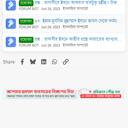
প্রশ্ন : তাফসীরে ইবনে আববাস কতটুকু ছহীহ? উক্ত তাফসীর যদি ছহীহ ও সকলের জন্য যথেষ্ট হয় তাহ’লে অন্যান্য তাফসীর গ্রন্থের প্রয়োজন কি?
প্রশ্নোত্তর
FORUM BOT
Jun 24, 2023
ইসলামিক আপডেট
৬৭: ইমাম মুসলিম মুহাম্মাদ ইবনে ক্বায়স থেকে বর্ণনা করেন, আয়েশা (রাদিয়াল্লাহু ‘আনহা) বলেন, হে আল্লাহ্‌র রাসূল! ক্ববরবাসীদের জন্য আমি কিভাবে দো‘আ করব? রা
প্রশ্নোত্তর
FORUM BOT
Jun 24, 2023
ইসলামিক আপডেট
প্রশ্ন : তাফসীর ইবনে কাছীর গ্রন্থে আয়াতের ব্যাখ্যায় যে সব হাদীছ বা ছাহাবীদের মতামত উল্লেখ করা হয়েছে, সেগুলি সব কি ছহীহ?
প্রশ্নোত্তর
FORUM BOT
Jun 24, 2023
ইসলামিক আপডেট
Facebook
Bluesky
LinkedIn
WhatsApp
Link
Share:
•
Contact
•
FAQs
•
Medals
•
Facebook
•
Terms
•
Privacy