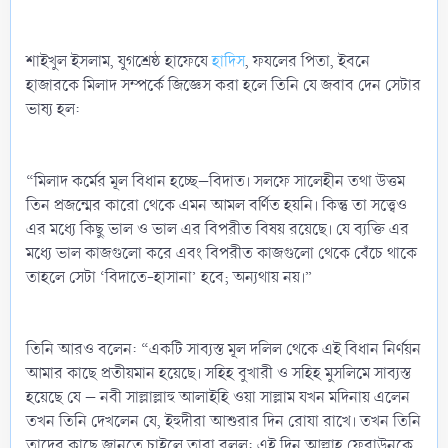
শাইখুল ইসলাম, যুগশ্রেষ্ঠ হাফেযে
হাদিস
, ফযলের পিতা, ইবনে
হাজারকে মিলাদ সম্পর্কে জিজ্ঞেস করা হলে তিনি যে জবাব দেন সেটার
ভাষ্য হল:
“মিলাদ কর্মের মূল বিধান হচ্ছে–বিদাত। সলফে সালেহীন তথা উত্তম
তিন প্রজন্মের কারো থেকে এমন আমল বর্ণিত হয়নি। কিন্তু তা সত্ত্বেও
এর মধ্যে কিছু ভাল ও ভাল এর বিপরীত বিষয় রয়েছে। যে ব্যক্তি এর
মধ্যে ভাল কাজগুলো করে এবং বিপরীত কাজগুলো থেকে বেঁচে থাকে
তাহলে সেটা ‘বিদাতে-হাসানা’ হবে; অন্যথায় নয়।”
তিনি আরও বলেন: “একটি সাব্যস্ত মূল দলিল থেকে এই বিধান নির্ণয়ন
আমার কাছে প্রতীয়মান হয়েছে। সহিহ বুখারী ও সহিহ মুসলিমে সাব্যস্ত
হয়েছে যে – নবী সাল্লাল্লাহু আলাইহি ওয়া সাল্লাম যখন মদিনায় এলেন
তখন তিনি দেখলেন যে, ইহুদীরা আশুরার দিন রোযা রাখে। তখন তিনি
তাদের কাছে জানতে চাইলে তারা বলল: এই দিন আল্লাহ্‌ ফেরাউনকে