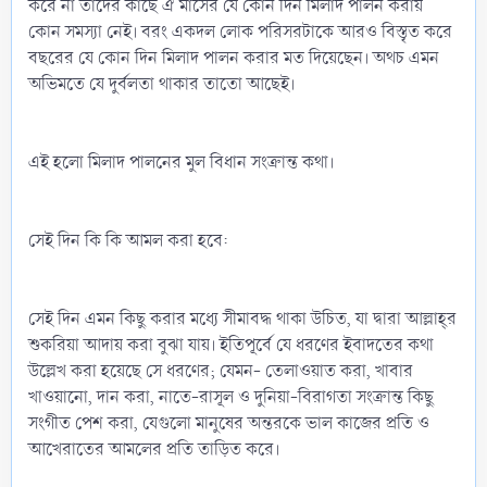
করে না তাদের কাছে ঐ মাসের যে কোন দিন মিলাদ পালন করায়
কোন সমস্যা নেই। বরং একদল লোক পরিসরটাকে আরও বিস্তৃত করে
বছরের যে কোন দিন মিলাদ পালন করার মত দিয়েছেন। অথচ এমন
অভিমতে যে দুর্বলতা থাকার তাতো আছেই।
এই হলো মিলাদ পালনের মুল বিধান সংক্রান্ত কথা।
সেই দিন কি কি আমল করা হবে:
সেই দিন এমন কিছু করার মধ্যে সীমাবদ্ধ থাকা উচিত, যা দ্বারা আল্লাহ্‌র
শুকরিয়া আদায় করা বুঝা যায়। ইতিপূর্বে যে ধরণের ইবাদতের কথা
উল্লেখ করা হয়েছে সে ধরণের; যেমন- তেলাওয়াত করা, খাবার
খাওয়ানো, দান করা, নাতে-রাসূল ও দুনিয়া-বিরাগতা সংক্রান্ত কিছু
সংগীত পেশ করা, যেগুলো মানুষের অন্তরকে ভাল কাজের প্রতি ও
আখেরাতের আমলের প্রতি তাড়িত করে।