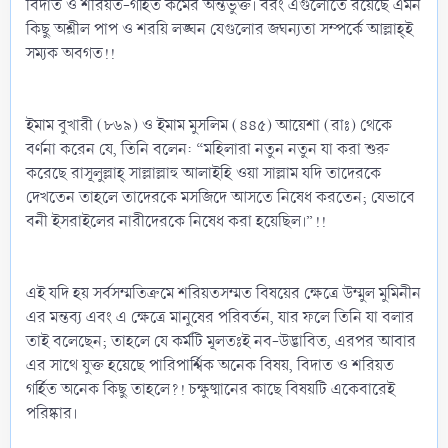
বিদাত ও শরিয়ত-গর্হিত কর্মের অন্তর্ভুক্ত। বরং এগুলোতে রয়েছে এমন
কিছু অশ্লীল পাপ ও শরয়ি লঙ্ঘন যেগুলোর জঘন্যতা সম্পর্কে আল্লাহ্‌ই
সম্যক অবগত!!
ইমাম বুখারী (৮৬৯) ও ইমাম মুসলিম (৪৪৫) আয়েশা (রাঃ) থেকে
বর্ণনা করেন যে, তিনি বলেন: “মহিলারা নতুন নতুন যা করা শুরু
করেছে রাসূলুল্লাহ্‌ সাল্লাল্লাহু আলাইহি ওয়া সাল্লাম যদি তাদেরকে
দেখতেন তাহলে তাদেরকে মসজিদে আসতে নিষেধ করতেন; যেভাবে
বনী ইসরাইলের নারীদেরকে নিষেধ করা হয়েছিল।”!!
এই যদি হয় সর্বসম্মতিক্রমে শরিয়তসম্মত বিষয়ের ক্ষেত্রে উম্মুল মুমিনীন
এর মন্তব্য এবং এ ক্ষেত্রে মানুষের পরিবর্তন, যার ফলে তিনি যা বলার
তাই বলেছেন; তাহলে যে কর্মটি মূলতঃই নব-উদ্ভাবিত, এরপর আবার
এর সাথে যুক্ত হয়েছে পারিপার্শ্বিক অনেক বিষয়, বিদাত ও শরিয়ত
গর্হিত অনেক কিছু তাহলে?! চক্ষুষ্মানের কাছে বিষয়টি একেবারেই
পরিষ্কার।