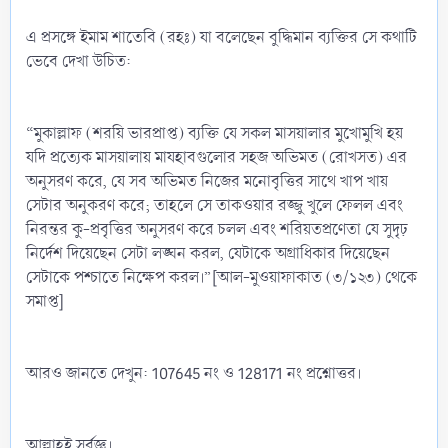
এ প্রসঙ্গে ইমাম শাতেবি (রহঃ) যা বলেছেন বুদ্ধিমান ব্যক্তির সে কথাটি
ভেবে দেখা উচিত:
“মুকাল্লাফ (শরয়ি ভারপ্রাপ্ত) ব্যক্তি যে সকল মাসয়ালার মুখোমুখি হয়
যদি প্রত্যেক মাসয়ালায় মাযহাবগুলোর সহজ অভিমত (রোখসত) এর
অনুসরণ করে, যে সব অভিমত নিজের মনোবৃত্তির সাথে খাপ খায়
সেটার অনুকরণ করে; তাহলে সে তাকওয়ার রজ্জু খুলে ফেলল এবং
নিরন্তর কু-প্রবৃত্তির অনুসরণ করে চলল এবং শরিয়তপ্রণেতা যে সুদৃঢ়
নির্দেশ দিয়েছেন সেটা লঙ্ঘন করল, যেটাকে অগ্রাধিকার দিয়েছেন
সেটাকে পশ্চাতে নিক্ষেপ করল।”[আল-মুওয়াফাকাত (৩/১২৩) থেকে
সমাপ্ত]
আরও জানতে দেখুন: 107645 নং ও 128171 নং প্রশ্নোত্তর।
আল্লাহ্‌ই সর্বজ্ঞ।