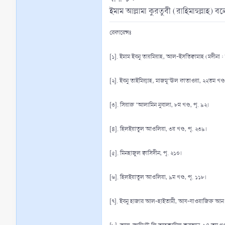
রেফারেন্সঃ
[১]. ইমাম ইবনু তায়মিয়াহ, আল-ইসতিক্বামাহ (মদীনা :
[২]. ইবনু তাইমিয়্যাহ, মাজমূ‘ঊল ফাতাওয়া, ২২তম খণ্ড
[৩]. সিয়ারু ‘আলামিন নুবালা, ৮ম খণ্ড, পৃ. ৯২।
[৪]. হিলইয়াতুল আওলিয়া, ৩য় খণ্ড, পৃ. ২৩৯।
[৫]. মিনহাজুল ক্বাসিদীন, পৃ. ২১০।
[৬]. হিলইয়াতুল আওলিয়া, ৯ম খণ্ড, পৃ. ১১৮।
[৭]. ইবনু হাজার আল-হাইতামী, আয-যাওয়াজিরু আন ই