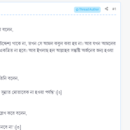
#1
Thread Author
্ঞেস করা হলে তিনি বলেন,
একত্রিত না হবে। আর ইখলাছ হল আল্লাহর সন্তুষ্টি অর্জনের জন্য হওয়া
 তিনি বলেন,
্নাত মোতাবেক না হওয়া পর্যন্ত’।[২]
উল্লেখ করে বলেন,
ানবে না’।[৩]