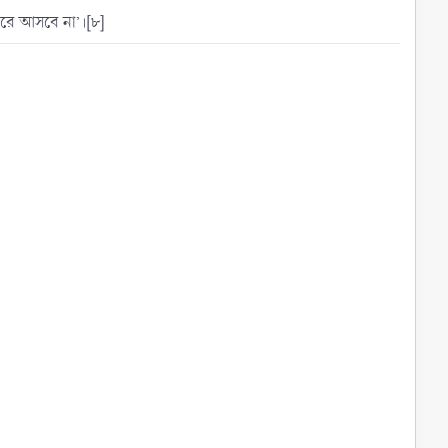
নিশ্চয় ইখলাছশূন্য ইবাদত কোন উপকারে আসবে না’।[৮]