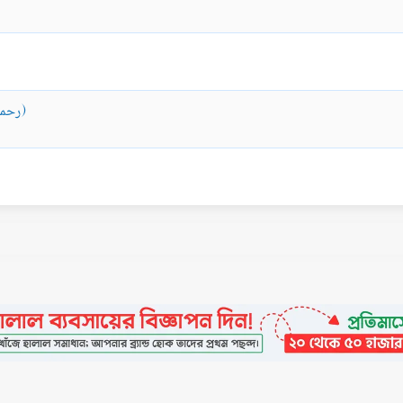
ইমাম আল-আলবানী (رحمه الله) সম্পর্কে ইমাম ইবনু বায (رحمه الله)