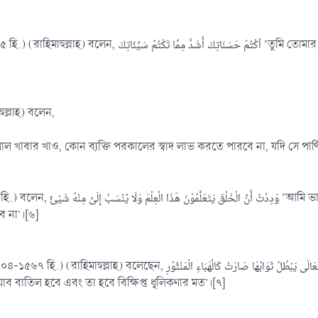
اُكْتُمْ حَسَنَ ‘তুমি তোমার সৎ আমলগুলো অধিক গোপন কর, তোমার খারাপ আমল গোপন করা
ুল্লাহ) বলেন,
হালাল খাবার খাও, কোন ব্যক্তি পরকালের স্বাদ লাভ করতে পারবে না, যদি সে পা
 মানুষ আমার থেকে এই ইলম শিক্ষা অর্জন করবে কিন্তু
ে না’।[৬]
اَلْأَعْمَالُ الَّتِيْ قُصِدَ بِهَا غَيْرُ اللهِ تَعَالَى يَبْطُلُ ثَوَابُهَا ‘ঐ সমস্ত আমল যেগুলো আল্লাহ ছাড়া
াব বাতিল হবে এবং তা হবে বিক্ষিপ্ত ধূলিকণার মত’।[৭]