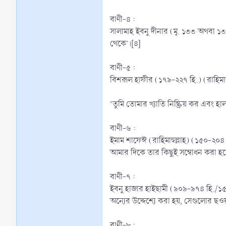
বাণী-৪ :
সালামাহ ইবনু দীনার (মৃ. ১৩৩ অথবা ১৩৫ হি.) (রাহিমাহুল্লাহ) বলেন, اتِكَ أَشَدَّ مِمَّا تَكْتُمُ سَيِّئَاتِكَ
থেকে’।[৪]
বাণী-৫ :
বিশরূল হাফীর (১৭৯-২২৭ হি.) (রাহিমাহ
‘তুমি তোমার খ্যাতি নিষ্ক্রিয় কর এবং 
বাণী-৬ :
ইমাম শাফেঈ (রাহিমাহুল্লাহ) (১৫০-২০৪ হি.) বলেন, وَدِدْتُ أَنَّ الْخَلْقَ يَتَعَلَّمُوْنَ هَذَا الْعِلْمَ وَلَا يُنْسَبُ إِلَىَّ مِنْهُ شَيْئٌ ‘আমি ভালবাসি যে,
আমার দিকে তার কিছুই সম্বোধন করা হব
বাণী-৭ :
ইবনু হাজার হাইছামী (৯০৯-৯৭৪ হি./১৫০৪-১৫৬৭ হি.) (রাহিমাহুল্লাহ) বলেছেন,  صَارَتْ كَالْهَبَاءِ الْمَنْثُوْرِ
অন্যের উদ্দেশ্যে করা হয়, সেগুলোর ছওয়
বাণী-৮ :