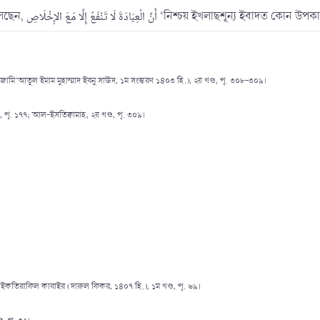
ইমাম আল্লামা কুরতুবী (রাহিমাহুল্লাহ) বলেছেন, أَنَّ الْعِبَادَةَ لَا تَنْفَعُ إِلَّا مَعَ الإِخْلَاصِ ‘
 জামি‘আতুল ইমাম মুহাম্মাদ ইবনু সাঊদ, ১ম সংস্করণ ১৪০৩ হি.), ২য় খণ্ড, পৃ. ৩০৮-৩০৯।
, পৃ. ১৭৭; আল-ইসতিক্বামাহ, ২য় খণ্ড, পৃ. ৩০৯।
কতিরাফিল কাবাইর (দারুল ফিকর, ১৪০৭ হি.), ১ম খণ্ড, পৃ. ৬৯।