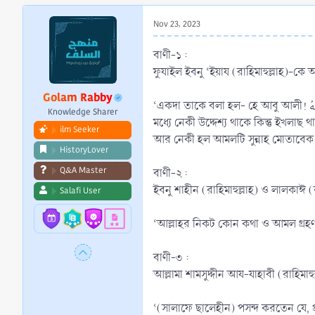
r
t
Nov 23, 2023
e
r
বাণী-১ :
Golam Rabby
‘একদা তাকে বলা হল- হে আবু আলী! أَخْلَصُهُ وَأَصْوَبُهُ কী? তিনি বলেন, যখন আমলের মধ্যে ইখলাছ থাকে কিন্তু নেকীর উদ্দেশ্য থাকে না, তখন সে আমল কবুল করা হয় না। আর যখন আমলের
Knowledge Sharer
মধ্যে নেকী উদ্দেশ্য থাকে কিন্তু ইখলাছ
ilm Seeker
আর নেকী হল আমলটি সুন্নাহ মোতাবেক 
HistoryLover
Q&A Master
বাণী-২ :
ইবনু শাহীন (রাহিমাহুল্লাহ) ও লালকাঈ (
Salafi User
‘আল্লাহর নিকট কোন কথা ও আমল গ্রহণযো
বাণী-৩ :
আল্লামা শামসুদ্দীন আয-যাহাবী (রাহিমাহ
‘(সালাফে ছালেহীন) পসন্দ করতেন যে, প্