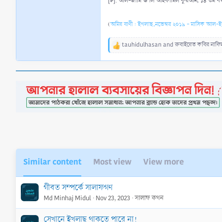
[৮]. আল-জামি‘ঊ লি আহকামিল কুরআন, ১৪ তম খণ্ড
(
অমিয় বাণী : ইখলাছ,নভেম্বর ২০১৯ - মাসিক আল-
tauhidulhasan
and
রুবাইয়েত কবির নাফি
R
e
a
c
t
i
o
n
s
:
Similar content
Most view
View more
গীবত সম্পর্কে সালাফগণ
Md Minhaj Midul
Nov 23, 2023
সালাফ কথন
সেখানে ইখলাছ থাকতে পারে না!