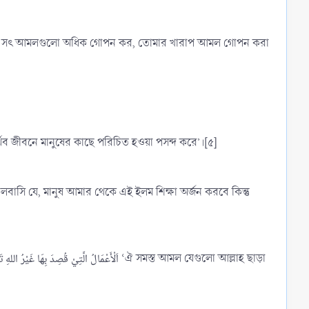
র্থিব জীবনে মানুষের কাছে পরিচিত হওয়া পসন্দ করে’।[৫]