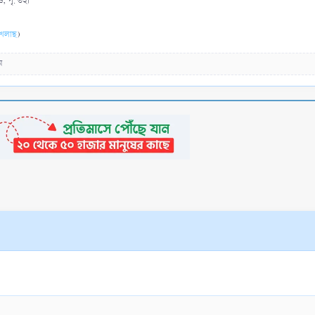
, পৃ. ৩২।
ইখলাছ
)
ম