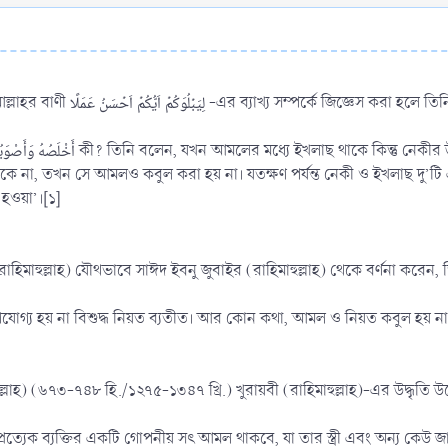
ফুযাইল ইবনু ‘ইয়ায (রাহিমাহুল্লাহ)-কে আল্লাহর বাণী لِیَبۡلُوَکُمۡ اَیُّکُمۡ اَحۡسَنُ عَمَلًا -এর ব্যাখ্য সম্পর্কে জিজ
 থাকে না, তখন সে আমলও কবুল করা হয় না। যতক্ষণ পর্যন্ত নেকী ও ইখলাছ দু’টি 
হওয়া’।[১]
রাহিমাহুল্লাহ) যৌথভাবে সাঈদ ইবনু জুবাইর (রাহিমাহুল্লাহ) থেকে বর্ণনা করেন,
গ্য হয় না বিশুদ্ধ নিয়ত ব্যতীত। আর কোন কথা, আমল ও নিয়ত কবুল হয় না সুন
ুল্লাহ) (৬৭৩-৭৪৮ হি./১২৭৫-১৩৪৭ খ্রি.) খুরায়বী (রাহিমাহুল্লাহ)-এর উদ্ধৃতি 
রত্যেক ব্যক্তির একটি গোপনীয় সৎ আমল থাকবে, যা তার স্ত্রী এবং অন্য কেউ জ