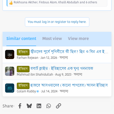
Rokhsana Akther
,
Firdous Alom
,
Khalil Abdullah
and 6 others
R
e
a
c
You must log in or register to reply here.
t
i
o
n
Similar content
Most view
View more
s
:
জ্বীনদের পূর্বে পৃথিবীতে কী ছিল? হিন ও বিন এর ইতিহাস
ইতিহাস
Farhan Rejwan
Jan 12, 2026
অন্যান্য
রবার্ট ক্লাইভ : ইতিহাসের এক ঘৃণ্য খলনায়ক
ইতিহাস
Mahmud ibn Shahidullah
Aug 9, 2023
অন্যান্য
হাজরে আসওয়াদের (কালো পাথরের) আসল ইতিহাস
ইতিহাস
Golam Rabby
Jul 14, 2024
অন্যান্য
Facebook
Bluesky
LinkedIn
WhatsApp
Link
Share: