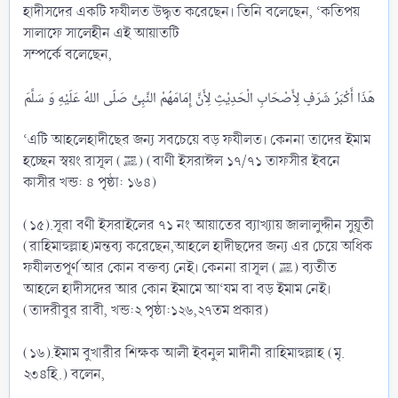
হাদীসদের একটি ফযীলত উদ্ধৃত করেছেন। তিনি বলেছেন, ‘কতিপয়
সালাফে সালেহীন এই আয়াতটি
সম্পর্কে বলেছেন,
‘এটি আহলেহাদীছের জন্য সবচেয়ে বড় ফযীলত। কেননা তাদের ইমাম
হচ্ছেন স্বয়ং রাসূল (ﷺ) (বাণী ইসরাঈল ১৭/৭১ তাফসীর ইবনে
কাসীর খন্ড: ৪ পৃষ্ঠা: ১৬৪)
(১৫).সূরা বণী ইসরাইলের ৭১ নং আয়াতের ব্যাখ্যায় জালালুদ্দীন সুয়ূতী
(রাহিমাহুল্লাহ)মন্তব্য করেছেন,আহলে হাদীছদের জন্য এর চেয়ে অধিক
ফযীলতপূর্ণ আর কোন বক্তব্য নেই। কেননা রাসূল (ﷺ) ব্যতীত
আহলে হাদীসদের আর কোন ইমামে আ‘যম বা বড় ইমাম নেই।
(তাদরীবুর রাবী, খন্ড:২ পৃষ্ঠা:১২৬,২৭তম প্রকার)
(১৬).ইমাম বুখারীর শিক্ষক আলী ইবনুল মাদীনী রাহিমাহুল্লাহ (মৃ.
২৩৪হি.) বলেন,