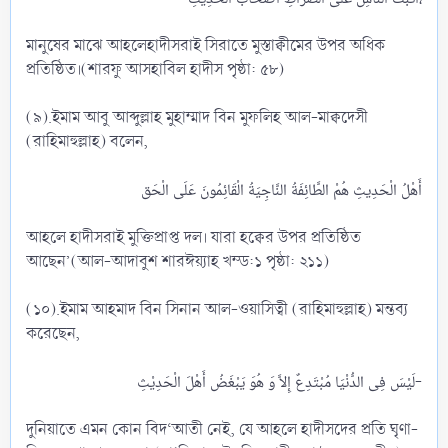
মানুষের মাঝে আহলেহাদীসরাই সিরাতে মুস্তাক্বীমের উপর অধিক
প্রতিষ্ঠিত।(শারফু আসহাবিল হাদীস পৃষ্ঠা: ৫৮)
(৯).ইমাম আবু আব্দুল্লাহ মুহাম্মাদ বিন মুফলিহ আল-মাক্বদেসী
(রাহিমাহুল্লাহ) বলেন,
আহলে হাদীসরাই মুক্তিপ্রাপ্ত দল। যারা হক্বের উপর প্রতিষ্ঠিত
আছেন’(আল-আদাবুশ শারঈয়্যাহ খম্ড:১ পৃষ্ঠা: ২১১)
(১০).ইমাম আহমাদ বিন সিনান আল-ওয়াসিত্বী (রাহিমাহুল্লাহ) মন্তব্য
করেছেন,
لَيْسَ فِى الدُّنْيَا مُبْتَدِعٌ إِلاَّ وَ هُوَ يَبْغَضُ أَهْلَ الْحَدِيْثِ-​
দুনিয়াতে এমন কোন বিদ‘আতী নেই, যে আহলে হাদীসদের প্রতি ঘৃণা-