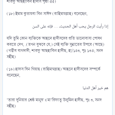
শারফু আছহাবিল হাদীস পৃষ্ঠা:৫৫)
(১৮).ইমাম কুতায়বা বিন সাঈদ (রাহিমাহুল্লাহ) বলেছেন,
যদি তুমি কোন ব্যক্তিকে আহলে হাদীসদের প্রতি ভালোবাসা পোষণ
করতে দেখ, .(তখন বুঝবে যে,) সেই ব্যক্তি সুন্নাতের উপরে (আছে)
(খত্বীব বাগদাদী, শারফু আছহাবিল হাদীছ, হা/১৪৩, পৃঃ ১৩৪; সনদ
সহীহ)
(১৯).হাফস বিন গিয়াছ (রাহিমাহুল্লাহ) আহলে হাদীসদের সম্পর্কে
বলেছেন,
‘তারা দুনিয়ার শ্রেষ্ঠ মানুষ’।(মা‘রিফাতু উলূমিল হাদীছ, পৃঃ ৩, সনদ
সহীহ)