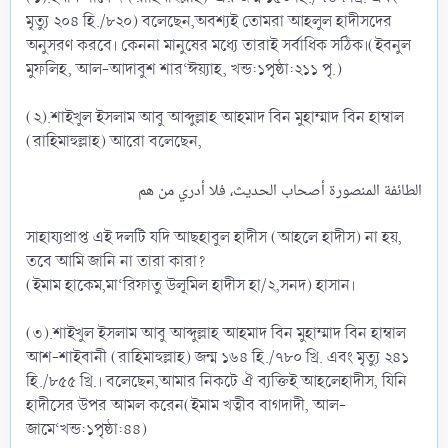
মৃত্যু ২০৪ হি./৮২০) বলেছেন,অবশ্যই তোমরা আহলুল হাদীসদের
অনুসরণ করবে। কেননা মানুষের মধ্যে তারাই সর্বাধিক সঠিক।(ইবনুল
মুফলিহ, আল-আদাবুশ শার‘ঈয়্যাহ, খন্ড:১পৃষ্ঠা:২১১ পৃ.)
(২).শাইখুল ইসলাম আবু আব্দুল্লাহ আহমাদ বিন মুহাম্মাদ বিন হাম্বাল
(রাহিমাহুল্লাহ) আরো বলেছেন,
সাহায্যপ্রাপ্ত এই দলটি যদি আছহাবুল হাদীস (আহলে হাদীস) না হয়,
তবে আমি জানি না তারা কারা?
(ইমাম হাকেম,মা‘রিফাতু উলূমিল হাদীস হা/২,সনদ) হাসান।
(৩).শাইখুল ইসলাম আবু আব্দুল্লাহ আহমাদ বিন মুহাম্মাদ বিন হাম্বাল
আশ-শাইবানী (রাহিমাহুল্লাহ) জন্ম ১৬৪ হি./৭৮০ খ্রি. এবং মৃত্যু ২৪১
হি./৮৫৫ খ্রি.। বলেছেন,আমার নিকটে ঐ ব্যক্তিই আহলেহাদীস, যিনি
হাদীসের উপর আমল করেন(ইমাম খত্বীব বাগদাদী, আল-
জামে‘খন্ড:১পৃষ্ঠা:৪৪)