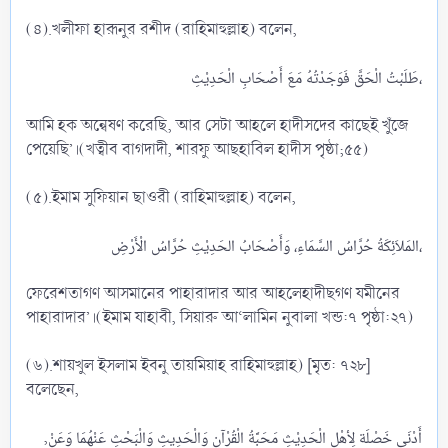
(৪).খলীফা হারূনুর রশীদ (রাহিমাহুল্লাহ) বলেন,
طَلَبْتُ الْحَقَّ فَوَجَدْتُهُ مَعَ أَصْحَابِ الْحَدِيْثِ،​
আমি হক অন্বেষণ করেছি, আর সেটা আহলে হাদীসদের কাছেই খুঁজে
পেয়েছি’।(খত্বীব বাগদাদী, শারফু আছহাবিল হাদীস পৃষ্ঠা;৫৫)
(৫).ইমাম সুফিয়ান ছাওরী (রাহিমাহুল্লাহ) বলেন,
المَلاَئِكَةُ حُرَّاسُ السَّمَاءِ، وَأَصْحَابُ الحَدِيْثِ حُرَّاسُ الْأَرْضِ،​
ফেরেশতাগণ আসমানের পাহারাদার আর আহলেহাদীছগণ যমীনের
পাহারাদার’।(ইমাম যাহাবী, সিয়ারু আ‘লামিন নুবালা খন্ড:৭ পৃষ্ঠা:২৭)
(৬).শায়খুল ইসলাম ইবনু তায়মিয়াহ রাহিমাহুল্লাহ) [মৃত: ৭২৮]
বলেছেন,
,أَدْنَى خَصْلَة لِأهْلِ الْحَدِيْثِ مَحَبَّةُ الْقُرْآنِ وَالْحَدِيثِ وَالْبَحْثِ عَنْهُمَا وَعَنْ