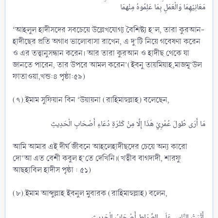
‘আহলুল হাদীসদের সবচেয়ে উল্লেখযোগ্য বৈশিষ্ট্য হ’ল, তারা কুরআন-
হাদীছের প্রতি অগাধ ভালোবাসা রাখেন, এ দু’টি নিয়ে গবেষণা করেন
ও এর তত্ত্বানুসন্ধান করেন। আর তারা কুরআন ও হাদীছ থেকে যা
জানতে পারেন, তার উপরে আমল করেন’(ইবনু তায়মিয়াহ,মাজমূ‘উল
ফাতাওয়া,খন্ড:৪ পৃষ্ঠা:৫৯)
(৭).ইমাম সুফিয়ান বিন ‘উয়ায়না (রাহিমাহুল্লাহ) বলেছেন,
আমি আমার এই দীর্ঘ জীবনে আহলেহাদীছদের চেয়ে অন্য কারো
দো‘আ এত বেশী কবুল হ’তে দেখিনি।(খত্বীব বাগদাদী, শারফু
আছহাবিল হাদীস পৃষ্ঠা : ৫১)
(৮).ইমাম আব্দুল্লাহ ইবনুল মুবারক (রাহিমাহুল্লাহ) বলেন,
أَثْبَتُ النَّاسِ عَلَى الصِّرَاطِ أَصْحَابُ الْحَدِيثِ،​