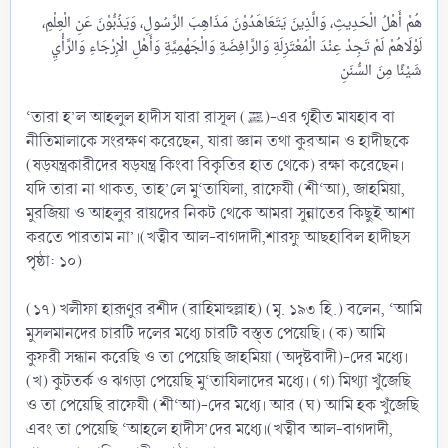
هُمْ أَهْلُ الْحَدِيثِ، وَالَّذِينَ يَتَعَاهَدُوْنَ مَذَاهِبَ الرَّسُولِ، وَيَذُبُّوْنَ عَنِ الْعِلْمِ،
لَوْلَاهُمْ لَمْ تَجِدْ عِنْدَ الْمُعْتَزِلَةِ وَالرَّافِضَةِ وَالْجَهْمِيَّةِ وَأَهْلِ الْإِرْجَاءِ وَالرَّأْيِ
‘তারা হ’ল আহলুল হাদীস যারা রাসূল (ﷺ)-এর গৃহীত মাযহাব বা
নীতিমালাকে সংরক্ষণ করেছেন, যারা জ্ঞান তথা কুরআন ও হাদীছকে
(ষড়যন্ত্রকারীদের ষড়যন্ত্র কিংবা বিকৃতির হাত থেকে) রক্ষা করেছেন।
যদি তারা না থাকত, তাহ’লে মু‘তাযিলা, রাফেযী (শী‘আ), জাহমিয়া,
মুরজিয়া ও আহলুর রায়দের নিকট থেকে আমরা সুন্নাতের কিছুই আশা
করতে পারতাম না’।(খত্বীব আল-বাগদাদী,শারফু আছহাবিল হাদীছস
পৃষ্ঠা: ১০)
(১৭) খলীফা হারূণুর রশীদ (রাহিমাহুল্লাহ) (মৃ. ১৯৩ হি.) বলেন, ‘আমি
মুসলমানদের চারটি দলের মধ্যে চারটি বস্ত্ত পেয়েছি। (ক) আমি
কুফরী সন্ধান করেছি ও তা পেয়েছি জাহমিয়া (অদৃষ্টবাদী)-দের মধ্যে।
(খ) কুটতর্ক ও ঝগড়া পেয়েছি মু‘তাযিলাদের মধ্যে। (গ) মিথ্যা খুঁজেছি
ও তা পেয়েছি রাফেযী (শী‘আ)-দের মধ্যে। আর (ঘ) আমি হক খুঁজেছি
এবং তা পেয়েছি ‘আহলে হাদীস’দের মধ্যে।(খত্বীব আল-বাগদাদী,