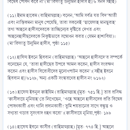
বিদ্বেষ পোষণ করে না’(মা‘রিফাতু উলূমিল হাদীস হা/৬ সনদ সহীহ)
(১১).ইমাম হাকেম (রাহিমাহুল্লাহ) বলেন,‘আমি সর্বত্র যত বিদ‘আতী
এবং নাস্তিকমনা মানুষ পেয়েছি, তারা সকলেই ‘ত্বায়েফাহ মানছূরাহ’
তথা আহলে হাদীসদেরকে তাচ্ছিল্যের দৃষ্টিতে দেখত এবং
আহলেহাদীছদেরকে নিকৃষ্টভাবে সম্বোধন করত (যেমন হাশাবিয়া)।
(মা‘রিফাতু উলূমিল হাদীস, পৃষ্ঠা:১১৫)
(১২).হাফিয ইবনে হিববান (রাহিমাহুল্লাহ) ‘আহলে হাদীসদে’র সম্পর্কে
বলেছেন যে, ‘তারা হাদীছের উপরে আমল করেন, হাদীস সংরক্ষণ
করেন এবং হাদীস বিরোধীদের মূলোৎপাটন করেন’।(সহীহ ইবনে
হিববান হা/৬১২৯; অন্য একটি সংস্করণের হাদীস নং ৬১৬২)
(১৩).হাফেয ইবনুল ক্বাইয়িম (রাহিমাহুল্লাহ)[মৃত: ৭৫১ হি.] তার প্রসিদ্ধ
‘ক্বাসীদায়ে নূনিয়াহ’তে লিখেছেন, ‘ওহে আহলে হাদীসদের প্রতি বিদ্বেষ
পোষণকারী এবং গালি প্রদানকারী! তুমি শয়তানের সাথে বন্ধুত্ব ও
সখ্যতা গড়ার সুসংবাদ গ্রহণ করো’।(ক্বাসীদায়ে নূনিয়া,পৃষ্ঠা: ১৯৯
(১৪).হাফেয ইবনে কাসীর (রাহিমাহুল্লাহ) [মৃত: ৭৭৪ হি.] আহলে