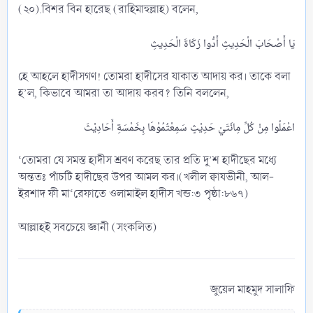
(২০).বিশর বিন হারেছ (রাহিমাহুল্লাহ) বলেন,
হে আহলে হাদীসগণ! তোমরা হাদীসের যাকাত আদায় কর। তাকে বলা
হ’ল, কিভাবে আমরা তা আদায় করব? তিনি বললেন,
‘তোমরা যে সমস্ত হাদীস শ্রবণ করেছ তার প্রতি দু’শ হাদীছের মধ্যে
অন্ততঃ পাঁচটি হাদীছের উপর আমল কর।(খলীল ক্বাযভীনী, আল-
ইরশাদ ফী মা‘রেফাতে ওলামাইল হাদীস খন্ড:৩ পৃষ্ঠা:৮৬৭)
আল্লাহই সবচেয়ে জ্ঞানী (সংকলিত)
জুয়েল মাহমুদ সালাফি​