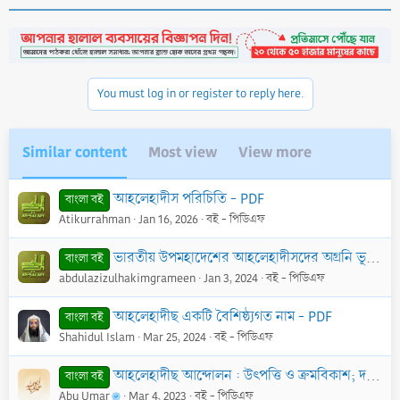
c
t
i
o
n
s
You must log in or register to reply here.
:
Similar content
Most view
View more
আহলেহাদীস পরিচিতি - PDF
বাংলা বই
Atikurrahman
Jan 16, 2026
বই - পিডিএফ
ভারতীয় উপমহাদেশের আহলেহাদীসদের অগ্রনি ভূমিকা - PDF
বাংলা বই
abdulazizulhakimgrameen
Jan 3, 2024
বই - পিডিএফ
আহলেহাদীছ একটি বৈশিষ্ঠ্যগত নাম - PDF
বাংলা বই
Shahidul Islam
Mar 25, 2024
বই - পিডিএফ
আহলেহাদীছ আন্দোলন : উৎপত্তি ও ক্রমবিকাশ; দক্ষিণ এশিয়ার প্রেক্ষিতসহ - PDF
বাংলা বই
Abu Umar
Mar 4, 2023
বই - পিডিএফ