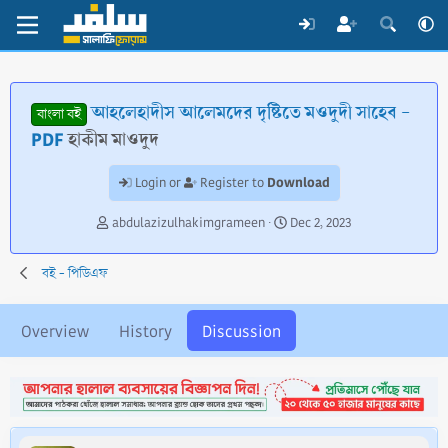
আহলেহাদীস আলেমদের দৃষ্টিতে মওদুদী সাহেব -
বাংলা বই
PDF
হাকীম মাওদুদ
Download
Login or
Register to
T
S
abdulazizulhakimgrameen
Dec 2, 2023
h
t
r
a
বই - পিডিএফ
e
r
a
t
d
d
Overview
History
Discussion
s
a
t
t
a
e
r
t
e