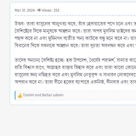
r
t
Mar 31, 2024
Views: 253
e
r
উত্তর: তারা রাসূলের আনুগত্য করে, তাঁর হেদায়াতের পথে চলে এবং তার
বৈশিষ্ট্যের দিকে মানুষকে আহ্বান করে। তারা অপর মুসলিম ভাইদের জ
পছন্দ করে না এবং মুমিনগণ ব্যতীত অন্য কাউকে বন্ধু মনে করে না। 
বিধানের দিকে সকলকে আহ্বান করে। তারা দৃঢ়তা অবলম্বন করে এবং আল
তাদের অন্যান্য বৈশিষ্ট্য হচ্ছে: হক উপদেশ, ধৈর্যের পরামর্শ, সাল
প্রতি বিশ্বাস রাখে, আল্লাহর রাস্তায় জিহাদ করে এবং তারা কারো কো
রাসূলের জন্য নছিহত করে এবং মুসলিম নেতৃবৃন্দ ও সাধারণ লোকদেরক
অপরাধ করে না। তারা দীনে হকের ব্যাপারে একনিষ্ঠ, দীনদার এবং তা
Tamim
and
Bahar udeen
R
e
a
c
t
i
o
n