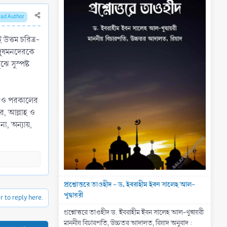
ead Author
উত্তম চরিত্র-
 দুষমনদেরকে
 সুস্পষ্ট
াহ ও পরকালের
ে, আল্লাহ ও
া, অন্যায়,
প্রশ্নোত্তরে তাওহীদ - ড. ইবরাহীম ইবন সালেহ আল-
খুদ্বায়রী
r to reply here.
প্রশ্নোত্তরে তাওহীদ ড. ইবরাহীম ইবন সালেহ আল-খুদ্বায়রী
মাননীয় বিচারপতি, উচ্চতর আদালত, রিয়াদ অনুবাদ :