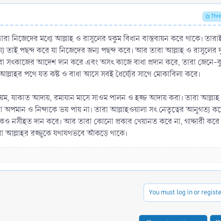
Thr
া নিজেদের মধ্যে আল্লাহ ও রাসূলের হুকুম বিধান বাস্তবায়ন করে থাকে। তারাই 
ন্য তাই পছন্দ করে যা নিজেদের জন্য পছন্দ করে। আর তারা আল্লাহ ও রাসূলের
তারা সৎকাজের আদেশ দান করে এবং অসৎ কাজে বাধা প্রদান করে, তারা জেনে-বুঝে
্লাহর পথে যত কষ্ট ও বাধা আসে সবই ধৈর্য্যের সাথে মোকাবিলা করে।
াত কায়েম, যাকাত আদায়, রমাযান মাসে সাওম পালন ও হজ্জ আদায় করা। তারা আল্ল
নো অপমান ও নিন্দাকে ভয় পায় না। তারা আল্লাহওয়ালা সৎ নেতৃত্বের আনুগত্য কর
েও নসীহত দান করে। আর তারা কোনো প্রকার খেয়ানত করে না, গাদ্দারী করে ন
রা আল্লাহর রজ্জুকে যথাযথভবে আঁকড়ে থাকে।
You must log in or registe