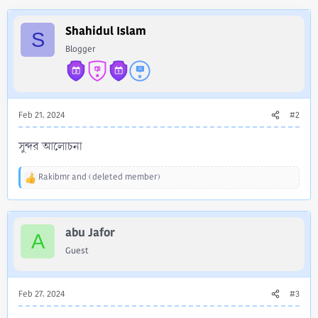
c
t
i
Shahidul Islam
S
o
Blogger
n
s
:
Feb 21, 2024
#2
সুন্দর আলোচনা
Rakibmr
and
(deleted member)
R
e
a
c
abu Jafor
t
A
i
Guest
o
n
s
Feb 27, 2024
#3
: