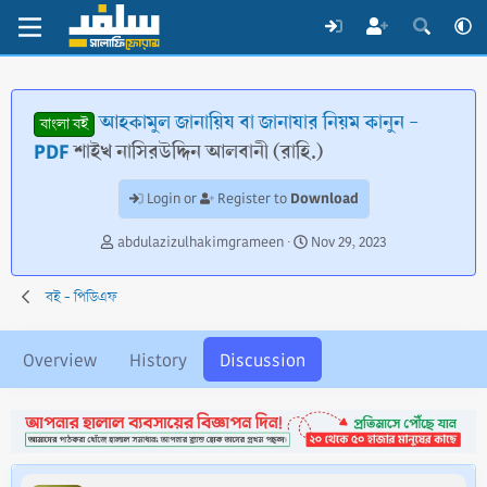
আহকামুল জানায়িয বা জানাযার নিয়ম কানুন -
বাংলা বই
PDF
শাইখ নাসিরউদ্দিন আলবানী (রাহি.)
Download
Login or
Register to
T
S
abdulazizulhakimgrameen
Nov 29, 2023
h
t
r
a
বই - পিডিএফ
e
r
a
t
d
d
Overview
History
Discussion
s
a
t
t
a
e
r
t
e