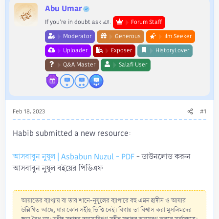
r
Abu Umar
If you're in doubt ask الله.
Forum Staff
Moderator
Generous
ilm Seeker
Uploader
Exposer
HistoryLover
Q&A Master
Salafi User
Feb 18, 2023
#1
Habib submitted a new resource:
আসবাবুন নুযূল | Asbabun Nuzul - PDF
- ডাউনলোড করুন
আসবাবুন নুযূল বইয়ের পিডিএফ
আয়াতের ব্যাখ্যায় বা তার শানে-নুযূলের ব্যাপারে বহু এমন হাদীস ও আষার
উল্লিখিত আছে, যার কোন সহীহ ভিত্তি নেই। বিধায় তা বিশ্বাস করা মুসলিমদের