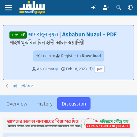
আসবাবুন নুযূল | Asbabun Nuzul - PDF
বাংলা বই
শাইখ মুকবিল বিন হাদী আল-ওয়াদিয়ী
Download
Login or
Register to
T
S
T
Abu Umar
Feb 18, 2023
pdf
h
t
a
r
a
g
e
r
s
বই - পিডিএফ
a
t
d
d
s
a
Overview
History
Discussion
t
t
a
e
r
t
e