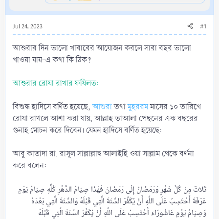
Jul 24, 2023
#1
আশুরার দিন ভালো খাবারের আয়োজন করলে সারা বছর ভালো
খাওয়া যায়-এ কথা কি ঠিক?
আশুরার রোযা রাখার ফযিলত:
বিশুদ্ধ হাদিসে বর্ণিত হয়েছে,
আশুরা
তথা
মুহররম
মাসের ১০ তারিখে
রোযা রাখলে আশা করা যায়, আল্লাহ তাআলা পেছনের এক বছরের
গুনাহ মোচন করে দিবেন। যেমন হাদিসে বর্ণিত হয়েছে:
আবু কাতাদা রা. রাসূল সাল্লাল্লাহু আলাইহি ওয়া সাল্লাম থেকে বর্ণনা
করে বলেন:
ثَلاثٌ مِنْ كُلِّ شَهْرٍ وَرَمَضَانُ إِلَى رَمَضَانَ فَهَذَا صِيَامُ الدَّهْرِ كُلِّهِ صِيَامُ يَوْمِ
عَرَفَةَ أَحْتَسِبُ عَلَى اللَّهِ أَنْ يُكَفِّرَ السَّنَةَ الَّتِي قَبْلَهُ وَالسَّنَةَ الَّتِي بَعْدَهُ