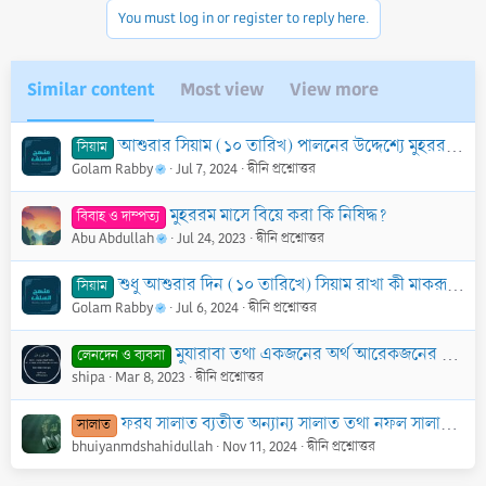
n
You must log in or register to reply here.
s
:
Similar content
Most view
View more
আশুরার সিয়াম (১০ তারিখ) পালনের উদ্দেশ্যে মুহররমের ৯ তারিখ সিয়াম রাখতে না পারলে ১১ তারিখ রাখা যাবে কী?
সিয়াম
Golam Rabby
Jul 7, 2024
দ্বীনি প্রশ্নোত্তর
মুহররম মাসে বিয়ে করা কি নিষিদ্ধ?
বিবাহ ও দাম্পত্য
Abu Abdullah
Jul 24, 2023
দ্বীনি প্রশ্নোত্তর
শুধু আশুরার দিন (১০ তারিখে) সিয়াম রাখা কী মাকরূহ?
সিয়াম
Golam Rabby
Jul 6, 2024
দ্বীনি প্রশ্নোত্তর
মুযারাবা তথা একজনের অর্থ আরেকজনের শ্রম ভিত্তিতে ব্যবসা করার পদ্ধতি ও বিধিবিধান?
লেনদেন ও ব্যবসা
shipa
Mar 8, 2023
দ্বীনি প্রশ্নোত্তর
ফরয সালাত ব্যতীত অন্যান্য সালাত তথা নফল সালাত জামাআতের সাথে পড়া যায় কি?
সালাত
bhuiyanmdshahidullah
Nov 11, 2024
দ্বীনি প্রশ্নোত্তর