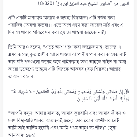
এটি একটি মারাত্মক অন্যায় ও জঘন্য বিদআত। এটি বর্জন করা
ওয়াজিব (অবশ্য কর্তব্য)। এতে অংশ গ্রহণ করা জায়েজ নাই এবং এ
দিন যে খাবার পরিবেশন করা হয় তা খাওয়া জায়েজ নাই।
তিনি আরও বলেন, “এতে অংশ গ্রহণ করা জায়েজ নাই। তাদের এ
এসব জবেহ কৃত প্রাণীর গোস্ত খাওয়া বা পানীয় পান করা জায়েজ নাই।
আর যদি পশুগুলো জবেহ করে গাইরুল্লাহ তথা আহলে বাইত বা অন্য
কারো উদ্দেশ্যে তাহলে এটি শিরকে আকবর (বড় শিরক)। আল্লাহ
তাআলা বলেন:
قُلْ إِنَّ صَلَاتِي وَنُسُكِي وَمَحْيَايَ وَمَمَاتِي لِلَّـهِ رَبِّ الْعَالَمِينَ - لَا شَرِيكَ لَهُ ۖ
“আপনি বলুন: আমার সালাত, আমার কুরবানি এবং আমার জীবন ও
মরণ বিশ্ব-প্রতিপালক আল্লাহরই জন্যে। তাঁর কোন অংশীদার নেই।
আমি তাই আদিষ্ট হয়েছি এবং আমি প্রথম আনুগত্য শীল।” (সূরা
আনআম: ১৬২)