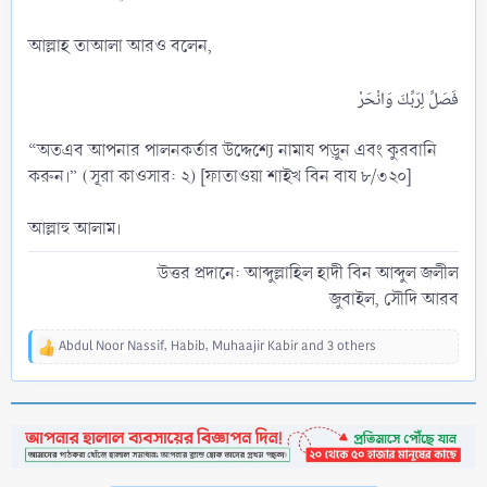
আল্লাহ তাআলা আরও বলেন,
“অতএব আপনার পালনকর্তার উদ্দেশ্যে নামায পড়ুন এবং কুরবানি
করুন।” (সূরা কাওসার: ২) [ফাতাওয়া শাইখ বিন বায ৮/৩২০]
আল্লাহু আলাম।
উত্তর প্রদানে: আব্দুল্লাহিল হাদী বিন আব্দুল জলীল
জুবাইল, সৌদি আরব​
Abdul Noor Nassif
,
Habib
,
Muhaajir Kabir
and 3 others
R
e
a
c
t
i
o