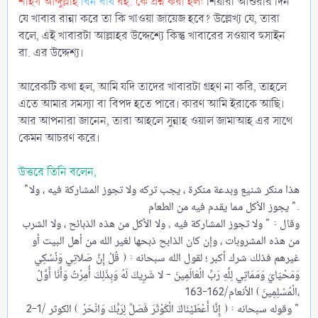
শাইখ আব্দুল্লাহ
বিন বায
রহ. কে প্রশ্ন করা হল:
শিয়ারা আশুরার দিন
যে খাবার রান্না করে তা কি খাওয়া জায়েজ হবে? উল্লেখ্য যে, তারা
বলে, এই খাবারটা আল্লাহর উদ্দেশ্যে কিন্তু খাবারের সওয়াব হুসাইন
রা. এর উদ্দেশ্য।
আরেকটি কথা হল, আমি যদি তাদের খাবারটা গ্রহণ না করি, তাহলে
এতে আমার সমস্যা বা বিপদ হতে পারে। কারণ আমি ইরাকে আছি।
আর আপনারা জানেন, তারা আহলে সুন্নাহ ওয়াল জামাআহ এর সাথে
কেমন আচরণ করে।
উত্তরে তিনি বলেন,
"هذا منكر شنيع وبدعة منكرة ، يجب تركه ولا تجوز المشاركة فيه ، ولا
يجوز الأكل مما يقدم فيه من الطعام ".
وقال : " ولا تجوز المشاركة فيه , ولا الأكل من هذه الذبائح ، ولا الشرب
من هذه المشروبات ، وإن كان الذابح ذبحها لغير الله من أهل البيت أو
غيرهم فذلك شرك أكبر ؛ لقول الله سبحانه : ( قُلْ إِنَّ صَلاتِي وَنُسُكِي
وَمَحْيَايَ وَمَمَاتِي لِلَّهِ رَبِّ الْعَالَمِينَ - لا شَرِيكَ لَهُ وَبِذَلِكَ أُمِرْتُ وَأَنَا أَوَّلُ
الْمُسْلِمِينَ) الأنعام/162-163،
وقوله سبحانه : ( إِنَّا أَعْطَيْنَاكَ الْكَوْثَرَ فَصَلِّ لِرَبِّكَ وَانْحَرْ ) الكوثر /1-2 "