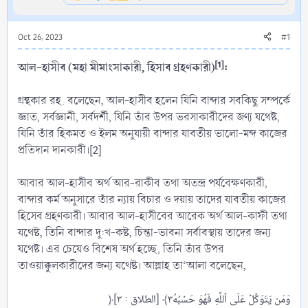
Oct 26, 2023
#1
[1]
আল-হাসীব (মহা মীমাংসাকারী, হিসাব গ্রহণকারী)
:
গ্রন্থকার রহ. বলেছেন, আল-হাসীব হলেন যিনি বান্দার সবকিছু সম্পর্কে
জ্ঞাত, সর্বজ্ঞানী, সর্বদর্শী, যিনি তাঁর উপর ভরসাকারীদের জণ্য যথেষ্ট,
যিনি তাঁর হিকমত ও ইলম অনুযায়ী বান্দার যাবতীয় ভালো-মন্দ কাজের
প্রতিদান দানকারী।[2]
আবার আল-হাসীব অর্থ আর-রাকীব তথা অতন্দ্র পর্যবেক্ষণকারী,
বান্দার কর্ম অনুসারে তাঁর ন্যায় বিচার ও দয়ায় তাদের যাবতীয় কাজের
হিসেব গ্রহণকারী। আবার আল-হাসীবের আরেক অর্থ আল-কাফী তথা
যথেষ্ট, তিনি বান্দার দু:খ-কষ্ট, চিন্তা-ভাবনা সর্বাবস্থায় তাদের জন্য
যথেষ্ট। এর চেয়েও বিশেষ অর্থ হচ্ছে, তিনি তাঁর উপর
তাওয়াক্কুলকারীদের জন্য যথেষ্ট। আল্লাহ তা‘আলা বলেছেন,