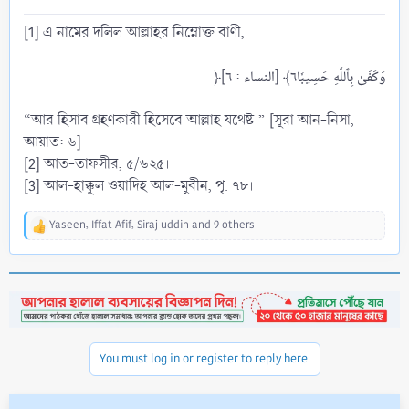
[1] এ নামের দলিল আল্লাহর নিম্নোক্ত বাণী,
“আর হিসাব গ্রহণকারী হিসেবে আল্লাহ যথেষ্ট।” [সূরা আন-নিসা,
আয়াত: ৬]
[2] আত-তাফসীর, ৫/৬২৫।
[3] আল-হাক্কুল ওয়াদিহ আল-মুবীন, পৃ. ৭৮।
Yaseen
,
Iffat Afif
,
Siraj uddin
and 9 others
R
e
a
c
t
i
o
n
You must log in or register to reply here.
s
: