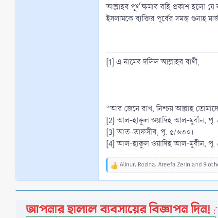
আল্লাহর পূর্ণ ক্ষমার বহি:প্রকাশ হলো 
ইসলামকে ব্যক্তির পূর্বের সমস্ত গুনাহ 
[1] এ নামের দলিল আল্লাহর বাণী,
“আর জেনে রাখ, নিশ্চয় আল্লাহ তোমাদে
[2] আল-হাক্কুল ওয়াদিহ আল-মুবীন, পৃ
[3] আত-তাফসীর, পৃ. ৫/৬৩০।
[4] আল-হাক্কুল ওয়াদিহ আল-মুবীন, পৃ.
Alinur
,
Rozina
,
Areefa Zerin
and 9 oth
R
e
a
c
t
i