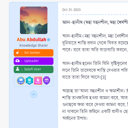
r
t
Oct 31, 2023
e
r
আল-হালীম (মহা সহনশীল, মহা ধৈর্যশীল,
আল-হালীম (মহা সহনশীল, মহা ধৈর্যশীল, 
Abu Abdullah
দুনিয়াতে শাস্তি প্রদান থেকে বিরত রয়
Knowledge Sharer
পারে। তবে তারা অতি বাড়াবাড়ি করলে,
ilm Seeker
Uploader
আল-হালীম হলেন তিনি যিনি সৃষ্টিকুলের
Salafi User
ফলে তিনি তাদেরকে শাস্তি দেওয়ার পরি
যাতে তারা ফিরে আসে।[3]
আল্লাহ তা‘আলা সহনশীল ও ক্ষমাশীল। তাঁ
শাস্তি তাৎক্ষণিক হওয়া কামনা করে, আ
গুনাহকে ক্ষমা করে দেওয়া কামনা করে, 
না থাকলে তিনি জমিনে একটি প্রাণীও ছেড়
অর্জনের উপায়।