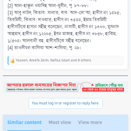
[2] আল-হাক্কুল ওয়াদিহ আল-মুবীন, পৃ. ৮৭-৮৮।
[3] আবু দাউদ, কিতাব: সালাত, বাব: আদ-দো‘আ, হাদীস নং ১৪৯৫;
তিরমিযী, কিতাব: দাওয়াত, হাদীস নং ৩৫৪৪, ইমাম তিরমিযী
হাদীসটিকে হাসান সহীহ বলেছেন; নাসায়ী, হাদীস নং ১৩০০; মুসনাদ
আহমাদ, হাদীস নং ১২২০৫; ইবন মাজাহ, হাদীস নং ৩৮৫৮; হাকিম,
১/৫০৪। আলবানী রহ. হাদীসটিকে সহীহ বলেছেন।
[4] তাওদীহুল কাফিয়া আশ-শাফিয়া, পৃ. ২৯।
Yaseen
,
Areefa Zerin
,
Nafisa Islam
and 8 others
R
e
a
c
t
i
o
n
You must log in or register to reply here.
s
:
Similar content
Most view
View more