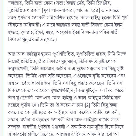
“আল্লাহ, তিনি ছাড়া কোন (সত্য) ইলাহ নেই, তিনি চিরঞ্জীব,
সুপ্রতিষ্ঠিত ধারক।” [সূরা আল-বাকারা, আয়াত: ২৫৫] এ নামদ্বয়ে
সমস্ত পূর্ণতার গুণাবলী সন্নিবেশিত হয়েছে। আল-হাইয়্যু হলেন যিনি পূর্ণ
জীবনের অধিকারী। এ নামে আল্লাহর সমস্ত যাতী সিফাত যেমন ইলম,
ইজ্জত, কুদরত, ইচ্ছা, মহত্ব, অহংকার ইত্যাদি অন্যান্য পবিত্র যাতী
সিফাতসমূহ একত্রতি হয়েছে।
আর আল-কাইয়্যূম হলেন পূর্ণ প্রতিষ্ঠিত, সুপ্রতিষ্ঠিত ধারক, যিনি নিজে
নিজেই প্রতিষ্ঠিত, তাঁর সিফাতসমূহ মহান, তিনি সমস্ত সৃষ্টি থেকে
অমুখাপেক্ষী, তিনি আসমান, জমিন ও এ দুয়ের মধ্যকার সব কিছু সৃষ্টি
করেছেন। তিনিই এসব সৃষ্টি করেছেন, এগুলোকে বৃদ্ধি করেছেন এবং
এগুলো বেঁচে থাকার জন্য তিনি সব কিছু প্রস্তুত করেছেন। তিনি সব
দিক থেকে তাদের থেকে মুখাপেক্ষীহীন; কিন্তু সৃষ্টিকুল সব দিক থেকে
তাঁর মুখাপেক্ষী। অত:এব, আল-হাইয়্যু ও আল-কাইয়্যূম তিনিই যার
রয়েছে পূর্ণাঙ্গ গুণ। তিনি তা-ই করেন যা চান।[2] তিনি কিছু ইচ্ছা
করলে তাকে সৃষ্টি হতে বললেই হয়ে যায়। কর্মের যাবতীয় গুণাবলী,
সম্মান, মর্যাদা ও বড়ত্বের গুণাবলী তাঁর আল-কাইয়্যূম নামের সাথে
সম্পৃক্ত। যাবতীয় পূর্ণতার গুণাবলী এ সম্মানিত নাম দুটির দিকে ফিরে।
এ কারণেই হাদীসে এসেছে, আল্লাহর ঐ ইসমে আযম দ্বারা দো‘আ