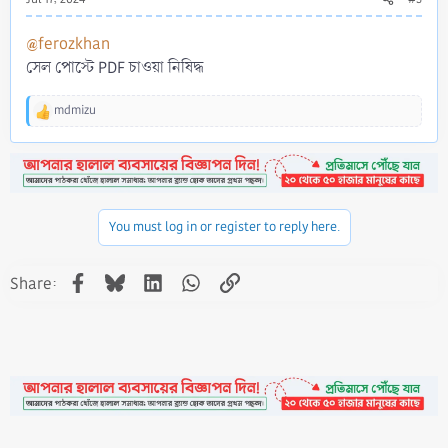
@ferozkhan
সেল পোস্টে PDF চাওয়া নিষিদ্ধ
mdmizu
R
e
a
c
t
i
o
You must log in or register to reply here.
n
s
Facebook
Bluesky
LinkedIn
WhatsApp
Link
:
Share: