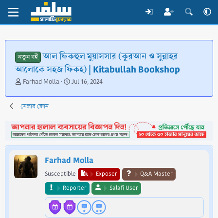
আল ফিকহুল মুয়াসসার (কুরআন ও সুন্নাহর
নতুন বই
আলোকে সহজ ফিকহ) | Kitabullah Bookshop
T
S
Farhad Molla
Jul 16, 2024
h
t
r
a
সেলার জোন
e
r
a
t
d
d
s
a
t
t
a
e
Farhad Molla
r
t
Susceptible
Exposer
Q&A Master
e
Reporter
Salafi User
r