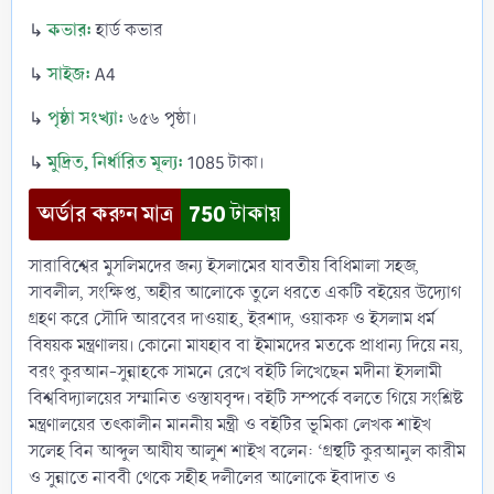
কভার:
↳
হার্ড কভার
সাইজ:
↳
A4
পৃষ্ঠা সংখ্যা:
↳
৬৫৬ পৃষ্ঠা।
মুদ্রিত, নির্ধারিত মূল্য:
↳
1085 টাকা।
অর্ডার করুন মাত্র
750 টাকায়
সারাবিশ্বের মুসলিমদের জন্য ইসলামের যাবতীয় বিধিমালা সহজ,
সাবলীল, সংক্ষিপ্ত, অহীর আলোকে তুলে ধরতে একটি বইয়ের উদ্যোগ
গ্রহণ করে সৌদি আরবের দাওয়াহ, ইরশাদ, ওয়াকফ ও ইসলাম ধর্ম
বিষয়ক মন্ত্রণালয়। কোনো মাযহাব বা ইমামদের মতকে প্রাধান্য দিয়ে নয়,
বরং কুরআন-সুন্নাহকে সামনে রেখে বইটি লিখেছেন মদীনা ইসলামী
বিশ্ববিদ্যালয়ের সম্মানিত ওস্তাযবৃন্দ। বইটি সম্পর্কে বলতে গিয়ে সংশ্লিষ্ট
মন্ত্রণালয়ের তৎকালীন মাননীয় মন্ত্রী ও বইটির ভূমিকা লেখক শাইখ
সলেহ বিন আব্দুল আযীয আলুশ শাইখ বলেন: ‘গ্রন্থটি কুরআনুল কারীম
ও সুন্নাতে নাববী থেকে সহীহ দলীলের আলোকে ইবাদাত ও