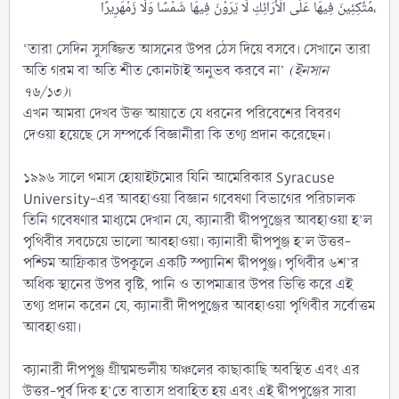
مُتَّكِئِينَ فِيهَا عَلَى الْأَرَائِكِ لَا يَرَوْنَ فِيهَا شَمْسًا وَلَا زَمْهَرِيرًا،​
‘তারা সেদিন সুসজ্জিত আসনের উপর ঠেস দিয়ে বসবে। সেখানে তারা
অতি গরম বা অতি শীত কোনটাই অনুভব করবে না’
(ইনসান
৭৬/১৩)
।
এখন আমরা দেখব উক্ত আয়াতে যে ধরনের পরিবেশের বিবরণ
দেওয়া হয়েছে সে সম্পর্কে বিজ্ঞানীরা কি তথ্য প্রদান করেছেন।
১৯৯৬ সালে থমাস হোয়াইটমোর যিনি আমেরিকার Syracuse
University-এর আবহাওয়া বিজ্ঞান গবেষণা বিভাগের পরিচালক
তিনি গবেষণার মাধ্যমে দেখান যে, ক্যানারী দ্বীপপুঞ্জের আবহাওয়া হ’ল
পৃথিবীর সবচেয়ে ভালো আবহাওয়া। ক্যানারী দ্বীপপুঞ্জ হ’ল উত্তর-
পশ্চিম আফ্রিকার উপকূলে একটি স্প্যানিশ দ্বীপপুঞ্জ। পৃথিবীর ৬শ’র
অধিক স্থানের উপর বৃষ্টি, পানি ও তাপমাত্রার উপর ভিত্তি করে এই
তথ্য প্রদান করেন যে, ক্যানারী দীপপুঞ্জের আবহাওয়া পৃথিবীর সর্বোত্তম
আবহাওয়া।
ক্যানারী দীপপুঞ্জ গ্রীষ্মমন্ডলীয় অঞ্চলের কাছাকাছি অবস্থিত এবং এর
উত্তর-পূর্ব দিক হ’তে বাতাস প্রবাহিত হয় এবং এই দ্বীপপুঞ্জের সারা