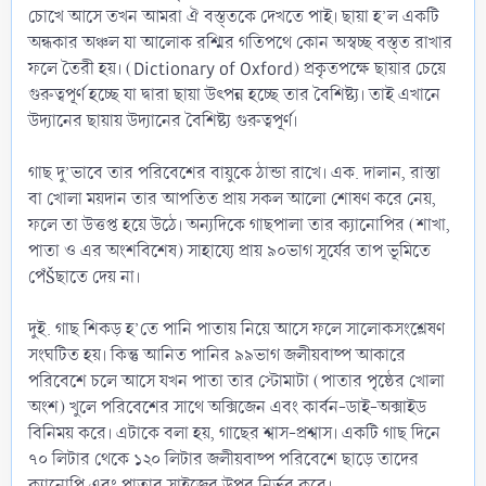
চোখে আসে তখন আমরা ঐ বস্ত্তকে দেখতে পাই। ছায়া হ’ল একটি
অন্ধকার অঞ্চল যা আলোক রশ্মির গতিপথে কোন অস্বচ্ছ বস্ত্ত রাখার
ফলে তৈরী হয়। (Dictionary of Oxford) প্রকৃতপক্ষে ছায়ার চেয়ে
গুরুত্বপূর্ণ হচ্ছে যা দ্বারা ছায়া উৎপন্ন হচ্ছে তার বৈশিষ্ট্য। তাই এখানে
উদ্যানের ছায়ায় উদ্যানের বৈশিষ্ট্য গুরুত্বপূর্ণ।
গাছ দু’ভাবে তার পরিবেশের বায়ুকে ঠান্ডা রাখে। এক. দালান, রাস্তা
বা খোলা ময়দান তার আপতিত প্রায় সকল আলো শোষণ করে নেয়,
ফলে তা উত্তপ্ত হয়ে উঠে। অন্যদিকে গাছপালা তার ক্যানোপির (শাখা,
পাতা ও এর অংশবিশেষ) সাহায্যে প্রায় ৯০ভাগ সূর্যের তাপ ভূমিতে
পেঁŠছাতে দেয় না।
দুই. গাছ শিকড় হ’তে পানি পাতায় নিয়ে আসে ফলে সালোকসংশ্লেষণ
সংঘটিত হয়। কিন্তু আনিত পানির ৯৯ভাগ জলীয়বাষ্প আকারে
পরিবেশে চলে আসে যখন পাতা তার স্টোমাটা (পাতার পৃষ্ঠের খোলা
অংশ) খুলে পরিবেশের সাথে অক্সিজেন এবং কার্বন-ডাই-অক্সাইড
বিনিময় করে। এটাকে বলা হয়, গাছের শ্বাস-প্রশ্বাস। একটি গাছ দিনে
৭০ লিটার থেকে ১২০ লিটার জলীয়বাষ্প পরিবেশে ছাড়ে তাদের
ক্যানোপি এবং পাতার সাইজের উপর নির্ভর করে।