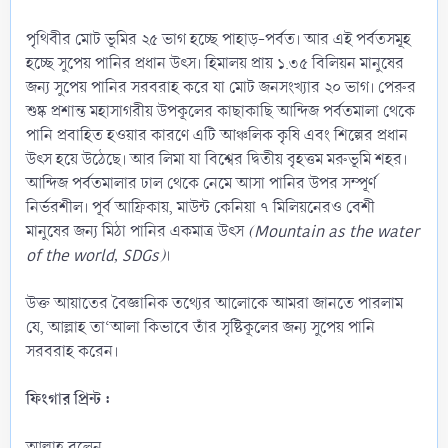
পৃথিবীর মোট ভূমির ২৫ ভাগ হচ্ছে পাহাড়-পর্বত। আর এই পর্বতসমূহ
হচ্ছে সুপেয় পানির প্রধান উৎস। হিমালয় প্রায় ১.৩৫ বিলিয়ন মানুষের
জন্য সুপেয় পানির সরবরাহ করে যা মোট জনসংখ্যার ২০ ভাগ। পেরুর
শুষ্ক প্রশান্ত মহাসাগরীয় উপকূলের কাছাকাছি আন্দিজ পর্বতমালা থেকে
পানি প্রবাহিত হওয়ার কারণে এটি আঞ্চলিক কৃষি এবং শিল্পের প্রধান
উৎস হয়ে উঠেছে। আর লিমা যা বিশ্বের দ্বিতীয় বৃহত্তম মরুভূমি শহর।
আন্দিজ পর্বতমালার ঢাল থেকে নেমে আসা পানির উপর সম্পূর্ণ
নির্ভরশীল। পূর্ব আফ্রিকায়, মাউন্ট কেনিয়া ৭ মিলিয়নেরও বেশী
মানুষের জন্য মিঠা পানির একমাত্র উৎস
(Mountain as the water
of the world, SDGs)
।
উক্ত আয়াতের বৈজ্ঞানিক তথ্যের আলোকে আমরা জানতে পারলাম
যে, আল্লাহ তা‘আলা কিভাবে তাঁর সৃষ্টিকূলের জন্য সুপেয় পানি
সরবরাহ করেন।
ফিংগার প্রিন্ট :
আল্লাহ বলেন,