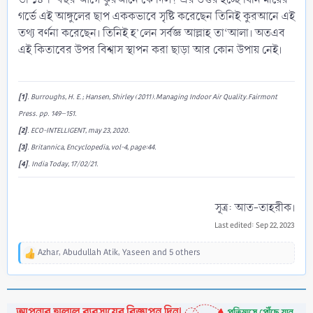
গর্ভে এই আঙ্গুলের ছাপ এককভাবে সৃষ্টি করেছেন তিনিই কুরআনে এই
তথ্য বর্ণনা করেছেন। তিনিই হ’লেন সর্বজ্ঞ আল্লাহ তা‘আলা। অতএব
এই কিতাবের উপর বিশ্বাস স্থাপন করা ছাড়া আর কোন উপায় নেই।
[1]
. Burroughs, H. E.; Hansen, Shirley (2011).Managing Indoor Air Quality.Fairmont
Press. pp. 149–151.
[2]
. ECO-INTELLIGENT, may 23, 2020.
[3]
. Britannica, Encyclopedia, vol-4, page:44.
[4]
. India Today, 17/02/21.
সূত্র: আত-তাহরীক।​
Last edited:
Sep 22, 2023
Azhar
,
Abudullah Atik
,
Yaseen
and 5 others
R
e
a
c
t