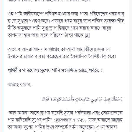
এই পানি জলীয়বাষ্পে পরিণত হওয়ার জন্য পাতা পরিবেশের গরম বায়ু
হ’তে সুপ্ততাপ গ্রহণ করে। এভাবে গরম বায়ুর তাপ শক্তির সংরক্ষণশীল
নীতি অনুসারে পানি সুপ্ত তাপ হিসাবে গ্রহণ করার কারণে বায়ুর
তাপমাত্রা হ্রাস পায়। ফলে পরিবেশ ঠান্ডা থাকে।[2]
অতএব আমরা জানলাম আল্লাহ তা‘আলা জান্নাতীদের জন্য যে
উদ্যানের ছায়ার ব্যবস্থা করেছেন তার বৈজ্ঞানিক বৈশিষ্ট্য কি হবে।
পৃথিবীর পানযোগ্য সুপেয় পানি সংরক্ষিত আছে পর্বতে :
আল্লাহ বলেন,
وَجَعَلْنَا فِيهَا رَوَاسِيَ شَامِخَاتٍ وَّأَسْقَيْنَاكُمْ مَاءً فُرَاتًا-​
‘আর আমরা তাতে স্থাপন করেছি সুউচ্চ পর্বতমালা এবং তোমাদেরকে
পান করিয়েছি সুপেয় পানি’
(মুরসালাত ৭৭/২৭)
। উক্ত আয়াতে আল্লাহ
তা‘আলা সুপেয় পানির উৎস সম্পর্কে বর্ণনা করেছেন। এখন আমরা