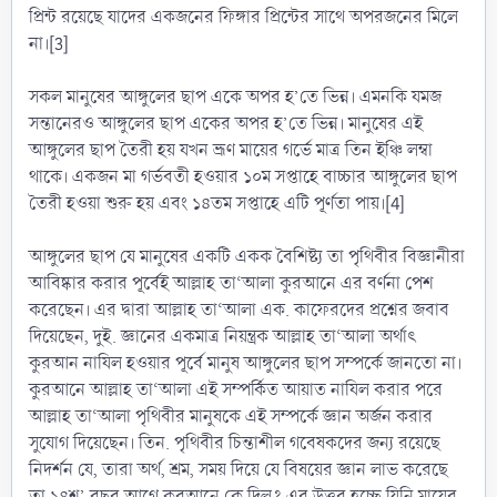
প্রিন্ট রয়েছে যাদের একজনের ফিঙ্গার প্রিন্টের সাথে অপরজনের মিলে
না।[3]
সকল মানুষের আঙ্গুলের ছাপ একে অপর হ’তে ভিন্ন। এমনকি যমজ
সন্তানেরও আঙ্গুলের ছাপ একের অপর হ’তে ভিন্ন। মানুষের এই
আঙ্গুলের ছাপ তৈরী হয় যখন ভ্রূণ মায়ের গর্ভে মাত্র তিন ইঞ্চি লম্বা
থাকে। একজন মা গর্ভবতী হওয়ার ১০ম সপ্তাহে বাচ্চার আঙ্গুলের ছাপ
তৈরী হওয়া শুরু হয় এবং ১৪তম সপ্তাহে এটি পূর্ণতা পায়।[4]
আঙ্গুলের ছাপ যে মানুষের একটি একক বৈশিষ্ট্য তা পৃথিবীর বিজ্ঞানীরা
আবিষ্কার করার পূর্বেই আল্লাহ তা‘আলা কুরআনে এর বর্ণনা পেশ
করেছেন। এর দ্বারা আল্লাহ তা‘আলা এক. কাফেরদের প্রশ্নের জবাব
দিয়েছেন, দুই. জ্ঞানের একমাত্র নিয়ন্ত্রক আল্লাহ তা‘আলা অর্থাৎ
কুরআন নাযিল হওয়ার পূর্বে মানুষ আঙ্গুলের ছাপ সম্পর্কে জানতো না।
কুরআনে আল্লাহ তা‘আলা এই সম্পর্কিত আয়াত নাযিল করার পরে
আল্লাহ তা‘আলা পৃথিবীর মানুষকে এই সম্পর্কে জ্ঞান অর্জন করার
সুযোগ দিয়েছেন। তিন. পৃথিবীর চিন্তাশীল গবেষকদের জন্য রয়েছে
নিদর্শন যে, তারা অর্থ, শ্রম, সময় দিয়ে যে বিষয়ের জ্ঞান লাভ করেছে
তা ১৪শ’ বছর আগে কুরআনে কে দিল? এর উত্তর হচ্ছে যিনি মায়ের