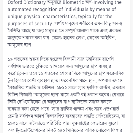
Oxford Dictionary অনুসারে Biometric অর্থ-Involving the
automated recognition of individuals by means of
unique physical characteristics, typically for the
purposes of security. অর্থাৎ মানুষের শরীরের এমন কিছু অনন্য
বৈশিষ্ট্য আছে যা অন্য মানুষ হ’তে সম্পূর্ণ আলাদা থাকে এবং একজন
মানুষকে শনাক্ত করা যায়। যেমন: হাতের লেখা, চোখের আইরিশ,
আঙ্গুলের ছাপ।
১৯ শতকের শুরুর দিকে ইংরেজ বিজ্ঞানী স্যার উইলিয়াম হার্শেল
সর্বপ্রথম ভারতে চুক্তিতে স্বাক্ষরের জন্য আঙ্গুলের ছাপ ব্যবহার
করেছিলেন। তবে ১৯ শতকের শেষের দিকে আঙ্গুলের ছাপ ফরেনসিক
টুল হিসাবে বেশী ব্যবহার হ’ত। ফরেনসিক মানে হ’ল, অপরাধ তদন্তে
বৈজ্ঞানিক পদ্ধতি ও কৌশল। ১৮৯২ সালে স্যার ফ্রান্সিস গাল্টন, একজন
ব্রিটিশ বিজ্ঞানী ‘আঙ্গুলের ছাপ’ নামে একটি বই প্রকাশ করেন। যেখানে
তিনি দেখিয়েছিলেন যে আঙ্গুলের ছাপ ব্যক্তিদের সনাক্ত করতে
ব্যবহার করা যেতে পারে। স্যার ফ্রান্সিস গাল্টন এবং স্যার এডওয়ার্ড
হেনরি সর্বপ্রথম আদর্শ ফিঙ্গারপ্রিন্ট ব্যবহারের পদ্ধতি দেখিয়েছিলেন, যা
১৯০১ সালে স্কটল্যান্ডে পরিচিতি পায়। যুক্তরাষ্ট্রের ফেডারেল ব্যুরো
অফ ইনভেস্টিগেশনের নিকট ২৫০ মিলিয়নের অধিক লোকের ফিঙ্গার