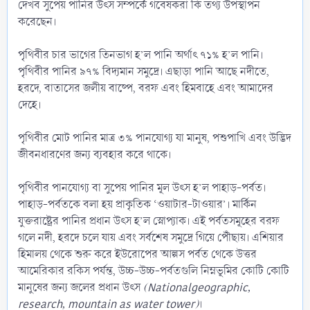
দেখব সুপেয় পানির উৎস সম্পর্কে গবেষকরা কি তথ্য উপস্থাপন
করেছেন।
পৃথিবীর চার ভাগের তিনভাগ হ’ল পানি অর্থাৎ ৭১% হ’ল পানি।
পৃথিবীর পানির ৯৭% বিদ্যমান সমুদ্রে। এছাড়া পানি আছে নদীতে,
হরদে, বাতাসের জলীয় বাষ্পে, বরফ এবং হিমবাহে এবং আমাদের
দেহে।
পৃথিবীর মোট পানির মাত্র ৩% পানযোগ্য যা মানুষ, পশুপাখি এবং উদ্ভিদ
জীবনধারণের জন্য ব্যবহার করে থাকে।
পৃথিবীর পানযোগ্য বা সুপেয় পানির মূল উৎস হ’ল পাহাড়-পর্বত।
পাহাড়-পর্বতকে বলা হয় প্রাকৃতিক ‘ওয়াটার-টাওয়ার’। মার্কিন
যুক্তরাষ্ট্রের পানির প্রধান উৎস হ’ল স্নোপ্যাক। এই পর্বতসমূহের বরফ
গলে নদী, হরদে চলে যায় এবং সর্বশেষ সমুদ্রে গিয়ে পৌঁছায়। এশিয়ার
হিমালয় থেকে শুরু করে ইউরোপের আল্পস পর্বত থেকে উত্তর
আমেরিকার রকিস পর্যন্ত, উচ্চ-উচ্চ-পর্বতগুলি নিম্নভূমির কোটি কোটি
মানুষের জন্য জলের প্রধান উৎস
(Nationalgeographic,
research, mountain as water tower)
।