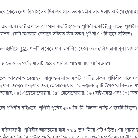
ম করে কেড়ে নেয়, ক্বিয়ামতের দিন এর সাত তবক যমীন তার গলায় ঝুলিয়ে দেয়া হব
 উপর একটি আসমান যেভাবে সজ্জিত ঠিক তদ্রূপ পৃথিবীও ৭টি স্তরে সজ্জিত।
পরবর্তী হাদীসে এর সমর্থন পাওয়া যায়। উক্ত হাদীসে طُوِّقَ শব্দটি এসেছে যার অর্থ রিং, ফ্রেম।
তে কেন্দ্র পর্যন্ত সাতটি স্তরের পরিচয় পাওয়া যায়। যা নিম্নরূপ :
্বক, আবরণ ও কেন্দ্রস্থল। বায়ুমন্ডল নামে একটি গ্যাসীয় ঢাকনা পৃথিবীর সাথে ম
র, এস্থেনোস্ফেয়ার এবং মেসোস্ফেয়ার। কেন্দ্রস্থলও দু’টি উপস্তরে বিভক্ত। যথা-
স্ফেয়ার, (৪) এস্থেনোস্ফেয়ার, (৫) মেসোস্ফেয়ার, (৬) বহিঃকেন্দ্র এবং (৭) অন্তঃক
ছে পৃথিবীর বহিঃস্তর। পৃথিবী পৃষ্ঠের ৫০০ কি. মি. উচ্চতা পর্যন্ত এ স্তরটি বি
র বহিরাবরণী। পৃথিবীর আয়তনের মাত্র ০.৬% ভাগ নিয়ে এটি গঠিত। এর পুরুত্ব
ৃষ্ঠের ৩৫ কি. মি. গভীর পর্যন্ত এবং হিমালয়, আলপস প্রভৃতি পর্বতমালার নীচে ৮০ 