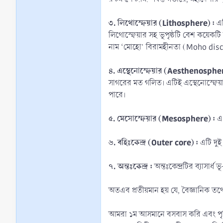
৩. লিথোস্ফেয়ার (Lithosphere) :
এট
লিথোস্ফেয়ার সহ ভূপৃষ্ঠটি বেশ কয়েক
নাম ‘মোহো’ বিরামহীনতা (Moho disco
৪. এস্থেনোস্ফেয়ার (Aesthenospher
সাগরের মত গলিত। এটিই এস্থেনোস্ফেয়া
পারে।
৫. মেসোস্ফেয়ার (Mesosphere) :
এ 
৬. বহিঃকেন্দ্র (Outer core) :
এটি দুই
৭. অন্তঃকেন্দ্র :
অন্তঃকেন্দ্রটির ব্যাসার্
অতএব প্রতীয়মান হয় যে, বৈজ্ঞানিক তথ্যে
আমরা ১ম আসমানে বসবাস করি এবং পৃথিবী