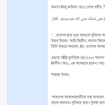
قَالَ نَعَمْ مَعِى مُحَمَّدٌ صلى الله عليه وسلم . فَقَالَ
‘...তারপর হাত ধরে আমাকে দুনিয়ার 
উত্তর দিলেন, আমি জিব্রীল, আবার জিজ্ঞেস করলেন, আপন
তিনি উত্তরে বললেন, হ্যঁা। তারপর আ
এছাড়া সহীহ মুসলিমে (হা/৩০৮) আনাস 
আল্লাহ বলেন,
‘অতঃপর আকাশমন্ডলীকে সপ্ত আকাশে পর
তাকে করলাম (দুনিয়ার জন্য) সুরক্ষা ছাদ স