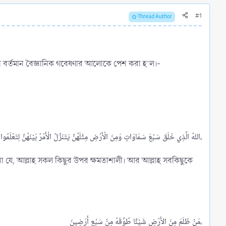
#1
Thread Author
 তা বর্তমান বৈজ্ঞানিক গবেষণার আলোকে পেশ করা হ’ল।-
اللهُ الَّذِي خَلَقَ سَبْعَ سَمَاوَاتٍ وَمِنَ الْأَرْضِ مِثْلَهُنَّ يَتَنَزَّلُ الْأَمْرُ بَيْنَهُنَّ لِتَعْلَمُوا أَنَّ اللهَ عَلَى كُلِّ شَيْءٍ قَدِيرٌ وَأَنَّ اللهَ قَدْ أَحَاطَ بِكُلِّ شَيْءٍ عِلْمًا،​
নো যে, আল্লাহ সকল কিছুর উপর ক্ষমতাশালী। আর আল্লাহ সবকিছুকে
مَنْ ظَلَمَ مِنَ الأَرْضِ شَيْئًا طُوِّقَهُ مِنْ سَبْعِ أَرَضِينَ،​