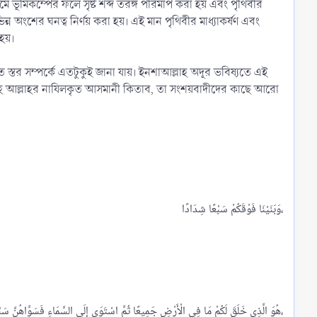
ে ভূমিকম্পের ফলে সৃষ্ট শব্দ তরঙ্গ পরিমাপ করা হয় এবং পৃথিবীর
ন্ন অংশের ঘনত্ব নির্ণয় করা হয়। এই মান পৃথিবীর মাধ্যাকর্ষণ এবং
 হয়।
 স্তর সম্পর্কে এতটুকুই জানা যায়। ইনশাআল্লাহ অদূর ভবিষ্যতে এই
্দেহে আল্লাহর নাযিলকৃত আসমানী কিতাব, তা সংশয়বাদীদের কাছে আরো
وَبَنَيْنَا فَوْقَكُمْ سَبْعًا شِدَادًا،​
هُوَ الَّذِي خَلَقَ لَكُمْ مَا فِي الْأَرْضِ جَمِيعًا ثُمَّ اسْتَوَى إِلَى السَّمَاءِ فَسَوَّاهُنَّ سَبْعَ سَمَاوَاتٍ وَهُوَ بِكُلِّ شَيْءٍ عَلِيمٌ،​