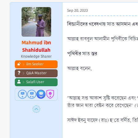
r
t
Sep 20, 2023
e
r
বিজ্ঞানীদের গবেষণায় সাত আসমান এবং
আল্লাহ রাববুল আলামীন পৃথিবীকে বিচিত
Mahmud ibn
Shahidullah
পৃথিবীর সাত স্তর
Knowledge Sharer
ilm Seeker
আল্লাহ বলেন,
Q&A Master
Salafi User
‘আল্লাহ সপ্ত আকাশ সৃষ্টি করেছেন এব
তাঁর জ্ঞান দ্বারা বেষ্টন করে রেখেছেন’
(