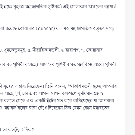
হচ্ছে বৃহত্তম মহাজাগতিক সৃষ্টিকর্ম। এই গোলাকার অঞ্চলের ব্যাসার্ধ
রো রয়েছে কোয়াসার (quasar) যা সমস্ত মহাজাগতিক বস্ত্তর মধ্যে
 ৪. ধূমকেতুসমূহ, ৫. নীহারিকামন্ডলী. ৬ ছায়াপথ, ৭. কোয়াসার।
 আর বহু পৃথিবী রয়েছে। আমাদের পৃথিবীর মত মহাবিশ্বে আরো পৃথিবী
্ষণ সূত্রের সাহায্য নিয়েছেন। তিনি বলেন, ‘আকাশমন্ডলী হচ্ছে আপনার
ছে সূর্য, চন্দ্র এবং আপন আপন কক্ষপথে ঘূর্ণায়মান গ্রহ ও
 নক্ষত্রকে বলতে গেলে এক-একটি ইটের মত করে বানিয়েছেন যা আপনারা
রণ মহাকর্ষ বলের দ্বারা বেঁধে দিয়েছেন ঠিক যেমন কোন ইমারতের
েন তা কতটুকু সঠিক?