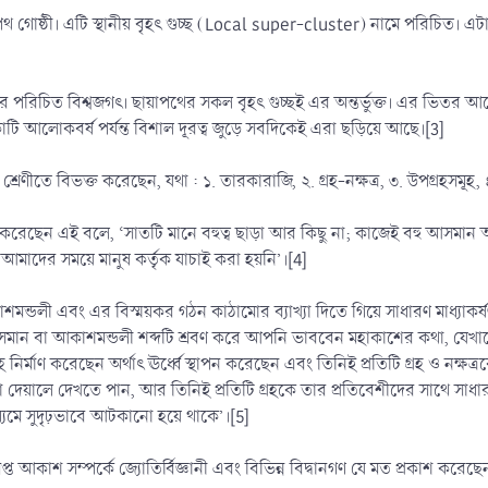
পথ গোষ্ঠী। এটি স্থানীয় বৃহৎ গুচ্ছ (Local super-cluster) নামে পরিচিত। এটাই 
র পরিচিত বিশ্বজগৎ। ছায়াপথের সকল বৃহৎ গুচ্ছই এর অন্তর্ভুক্ত। এর ভিতর আ
োটি আলোকবর্ষ পর্যন্ত বিশাল দূরত্ব জুড়ে সবদিকেই এরা ছড়িয়ে আছে।[3]
্রেণীতে বিভক্ত করেছেন, যথা : ১. তারকারাজি, ২. গ্রহ-নক্ষত্র, ৩. উপগ্রহসমূহ,
া করেছেন এই বলে, ‘সাতটি মানে বহুত্ব ছাড়া আর কিছু না; কাজেই বহু আসমান
মাদের সময়ে মানুষ কর্তৃক যাচাই করা হয়নি’।[4]
কাশমন্ডলী এবং এর বিস্ময়কর গঠন কাঠামোর ব্যাখ্যা দিতে গিয়ে সাধারণ মাধ্যাকর
মান বা আকাশমন্ডলী শব্দটি শ্রবণ করে আপনি ভাববেন মহাকাশের কথা, যেখানে আ
হ নির্মাণ করেছেন অর্থাৎ ঊর্ধ্বে স্থাপন করেছেন এবং তিনিই প্রতিটি গ্রহ ও
 দেয়ালে দেখতে পান, আর তিনিই প্রতিটি গ্রহকে তার প্রতিবেশীদের সাথে সাধা
মাধ্যমে সুদৃঢ়ভাবে আটকানো হয়ে থাকে’।[5]
ত আকাশ সম্পর্কে জ্যোতির্বিজ্ঞানী এবং বিভিন্ন বিদ্বানগণ যে মত প্রকাশ করেছ