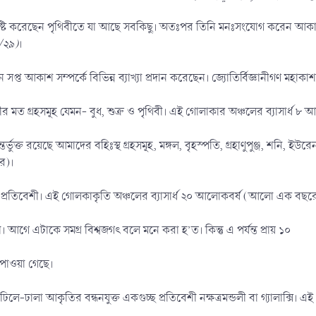
 সৃষ্টি করেছেন পৃথিবীতে যা আছে সবকিছু। অতঃপর তিনি মনঃসংযোগ করেন আকা
২/২৯)
।
ান সপ্ত আকাশ সম্পর্কে বিভিন্ন ব্যাখ্যা প্রদান করেছেন। জ্যোতির্বিজ্ঞানীগণ ম
থিবীর মত গ্রহসমূহ যেমন- বুধ, শুক্র ও পৃথিবী। এই গোলাকার অঞ্চলের ব্যাসার্ধ
্ভুক্ত রয়েছে আমাদের বহিঃস্থ গ্রহসমূহ, মঙ্গল, বৃহস্পতি, গ্রহাণুপুঞ্জ, শনি, ই
ে)।
ত প্রতিবেশী। এই গোলকাকৃতি অঞ্চলের ব্যাসার্ধ ২০ আলোকবর্ষ (আলো এক বছরে 
ী। আগে এটাকে সমগ্র বিশ্বজগৎ বলে মনে করা হ’ত। কিন্তু এ পর্যন্ত প্রায় ১০
ন পাওয়া গেছে।
লে-ঢালা আকৃতির বন্ধনযুক্ত একগুচ্ছ প্রতিবেশী নক্ষত্রমন্ডলী বা গ্যালাক্সি। এ