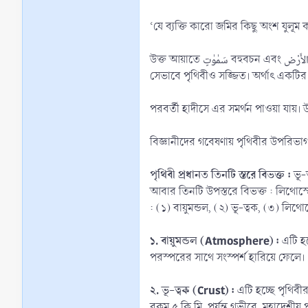
‘যে ব্যক্তি কারো জমির কিছু অংশ যুলূ
উক্ত আয়াতে سَمٰوٰتٍ বহুবচন এবং الأَرْض একবচন। তাই এখানে আসমান সাতটি হ’লেও পৃথিবী একটিই বুঝাচ্ছে। পৃথিবী তাদের অনুরূপ বলতে বুঝানো হচ্ছে আসমানসমূহ যেভাবে সজ্জিত ঠিক
সেভাবে পৃথিবীও সজ্জিত। অর্থাৎ একটির
বিজ্ঞানীদের গবেষণায় পৃথিবীর উপরিভাগ হ’
পৃথিবী প্রধানত তিনটি স্তরে বিভক্ত :
ভূ-ত
আবার তিনটি উপস্তরে বিভক্ত : লিথোস্ফেয়া
: (১) বায়ুমন্ডল, (২) ভূ-ত্বক, (৩) লিথো
১. বায়ুমন্ডল (Atmosphere) :
এটি হচ্
পরস্পরের সাথে সংস্পর্শ হারিয়ে ফেলে।
২. ভূ-ত্বক (Crust) :
এটি হচ্ছে পৃথিবী
রকম ৫ কি.মি. পর্যন্ত গভীরে, মহাদেশীয় প