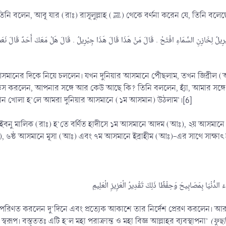
আনাস ইবনু মালিক (রাঃ) থেকে বর্ণিত, তিনি বলেন, আবূ যার (রাঃ) রাসূলুল্লাহ (ﷺ) থেকে বর্ণনা করেন যে, তিন
قَالَ جِبْرِيلُ لِخَازِنِ السَّمَاءِ افْتَحْ . قَالَ مَنْ هَذَا قَالَ هَذَا جِبْرِيلُ . قَالَ هَلْ مَعَكَ أَحَدٌ 
আসমানের দিকে নিয়ে চললেন। যখন দুনিয়ার আসমানে পৌঁছলাম, তখন জিব্রীল
ার সঙ্গে আর কেউ আছে কি? তিনি বললেন, হ্যাঁ, আমার সঙ্গে মুহাম্মদ (ﷺ)। তিনি আবার বললেন, তাঁকে কি আহবা
সমান খোলা হ’লে আমরা দুনিয়ার আসমানে (১ম আসমান) উঠলাম’।[6]
ইবনু মালিক (রাঃ) হ’তে বর্ণিত হাদীসে ১ম আসমানে আদম (আঃ), ২য় আসমান
িণত করলেন দু’দিনে এবং প্রত্যেক আকাশে তার নির্দেশ প্রেরণ করলেন। আর
্বরূপ। বস্ত্ততঃ এটি হ’ল মহা পরাক্রান্ত ও মহা বিজ্ঞ আল্লাহর ব্যবস্থাপনা’
(ফুছ