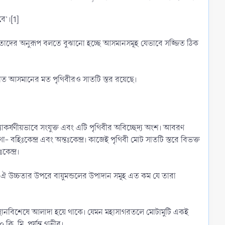
ে’।[1]
 উক্ত হাদীস দ্বারা বুঝা যায় সাত আসমানের মত পৃথিবীরও সাতটি স্তর রয়েছে।
ধ্যাকর্ষণীয়ভাবে সংযুক্ত এবং এটি পৃথিবীর অবিচ্ছেদ্য অংশ। আবরণ
 বহিঃকেন্দ্র এবং অন্তঃকেন্দ্র। কাজেই পৃথিবী মোট সাতটি স্তরে বিভক্ত
েন্দ্র।
স্তৃত। ঐ উচ্চতার উপরে বায়ুমন্ডলের উপাদান সমূহ এত কম যে তারা
 স্থানবিশেষে আলাদা হয়ে থাকে। যেমন মহাসাগরতলে মোটামুটি একই
কি. মি. পর্যন্ত গভীর।