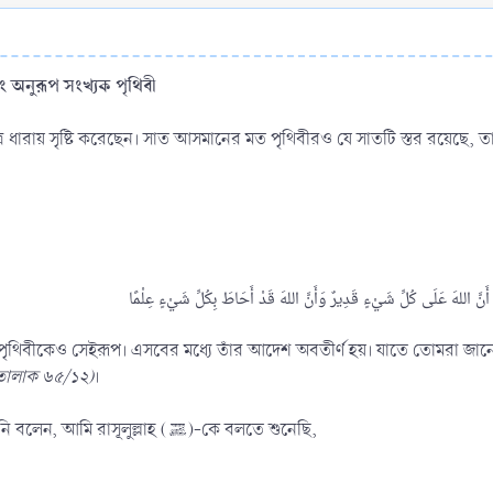
 অনুরূপ সংখ্যক পৃথিবী
্র ধারায় সৃষ্টি করেছেন। সাত আসমানের মত পৃথিবীরও যে সাতটি স্তর রয়েছে,
ং পৃথিবীকেও সেইরূপ। এসবের মধ্যে তাঁর আদেশ অবতীর্ণ হয়। যাতে তোমরা জা
তালাক ৬৫/১২)
।
সাঈদ ইবনু যায়েদ (রাঃ) হ’তে বর্ণিত, তিনি বলেন, আমি রাসূলুল্লাহ (ﷺ)-কে বলতে শুনেছি,