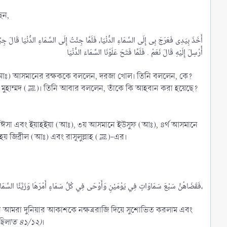
ি বলেছেন,
أَخَذَ بِيَدِى فَعَرَجَ بِى إِلَى السَّمَاءِ الدُّنْيَا، فَلَمَّا جِئْتُ إِلَى السَّمَاءِ الدُّنْيَا 
 (আঃ) আসমানের রক্ষককে বললেন, দরজা খোল। তিনি বললেন, কে?
ন করা হয়েছে?
ে ঈসা এবং ইয়াহইয়া (আঃ), ৩য় আসমানে ইউসুফ (আঃ), ৪র্থ আসমানে
ইদরীস (আঃ), ৫ম আসমানে হারুণ (আঃ), ৬ষ্ঠ আসমানে মূসা (আঃ) এবং ৭ম আসমানে ইব্রাহীম (আঃ)-এর সাথে সাক্ষাৎ হয় জিব্রীল (আঃ) এবং রাসূলুল্লাহ (ﷺ)-এর।
فَقَضَاهُنَّ سَبْعَ سَمَاوَاتٍ فِي يَوْمَيْنِ وَأَوْحَى فِي كُلِّ سَمَاءٍ أَمْرَهَا وَزَيَّنَّا السَّمَاءَ الدُّنْيَا بِمَصَابِيحَ وَحِفْظًا ذَلِكَ تَقْدِيرُ الْعَزِيزِ الْعَلِيمِ،​
 আমরা দুনিয়ার আকাশকে নক্ষত্ররাজি দিয়ে সুশোভিত করলাম এবং
ছিলাত ৪১/১২)
।