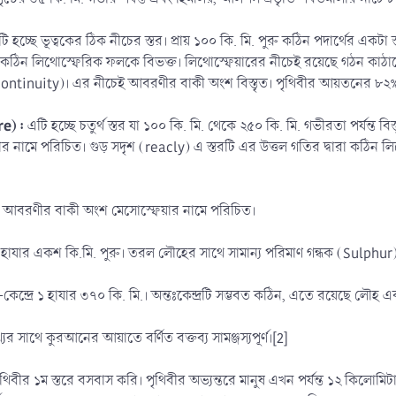
ি হচ্ছে ভূত্বকের ঠিক নীচের স্তর। প্রায় ১০০ কি. মি. পুরু কঠিন পদার্থের একটা স
টি কঠিন লিথোস্ফেরিক ফলকে বিভক্ত। লিথোস্ফেয়ারের নীচেই রয়েছে গঠন কাঠ
ntinuity)। এর নীচেই আবরণীর বাকী অংশ বিস্তৃত। পৃথিবীর আয়তনের ৮২% ভ
e) :
এটি হচ্ছে চতুর্থ স্তর যা ১০০ কি. মি. থেকে ২৫০ কি. মি. গভীরতা পর্যন্ত 
র নামে পরিচিত। গুড় সদৃশ (reacly) এ স্তরটি এর উত্তল গতির দ্বারা কঠিন
আবরণীর বাকী অংশ মেসোস্ফেয়ার নামে পরিচিত।
 হাযার একশ কি.মি. পুরু। তরল লৌহের সাথে সামান্য পরিমাণ গন্ধক (Sulphur) ম
ধ ভূ-কেন্দ্রে ১ হাযার ৩৭০ কি. মি.। অন্তঃকেন্দ্রটি সম্ভবত কঠিন, এতে রয়েছে লৌহ এব
র সাথে কুরআনের আয়াতে বর্ণিত বক্তব্য সামঞ্জস্যপূর্ণ।[2]
র ১ম স্তরে বসবাস করি। পৃথিবীর অভ্যন্তরে মানুষ এখন পর্যন্ত ১২ কিলোমিটা