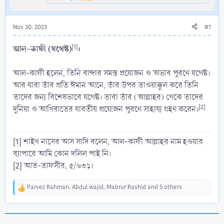
Nov 30, 2023
#1
আল-কাফী (যথেষ্ট)
[1]
:
আল-কাফী হলেন, তিনি বান্দার সমস্ত প্রয়োজন ও অভাব পূরণে যথেষ্ট।
আর যারা তাঁর প্রতি ঈমান আনে, তাঁর উপর তাওয়াক্কুল করে তিনি
তাদের জন্য বিশেষভাবে যথেষ্ট। তারা তাঁর (আল্লাহর) থেকে তাদের
[2]
দুনিয়া ও আখিরাতের যাবতীয় প্রয়োজন পূরণে সাহায্য গ্রহণ করেন।
[1] শাইখ নাসের আস সাদি বলেন, আল-কাফী আল্লাহর নাম হওয়ার
ব্যাপারে আমি কোন দলিল পাই নি।
[2] আত-তাফসীর, ৫/৬৩১।
Parvez Rahman
,
Abdul wajid
,
Mabrur Rashid
and 5 others
R
e
a
c