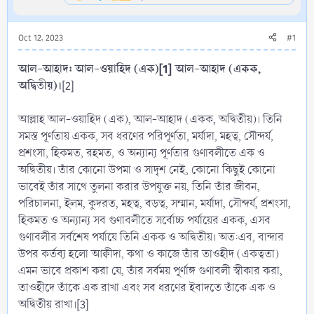
Oct 12, 2023
#1
আল-আহাদ: আল-ওয়াহিদ (এক)
[1]
আল-আহাদ (একক,
অদ্বিতীয়)।
[2]
আল্লাহ আল-ওয়াহিদ (এক), আল-আহাদ (একক, অদ্বিতীয়)। তিনি
সমস্ত পূর্ণতায় একক, সব ধরণের পরিপূর্ণতা, মর্যাদা, মহত্ব, সৌন্দর্য,
প্রশংসা, হিকমত, রহমত, ও অন্যান্য পূর্ণতার গুণাবলীতে এক ও
অদ্বিতীয়। তাঁর কোনো উপমা ও সাদৃশ নেই, কোনো কিছুই কোনো
ভাবেই তাঁর সাথে তুলনা করার উপযুক্ত নয়, তিনি তাঁর জীবন,
পরিচালনা, ইলম, কুদরত, মহত্ব, বড়ত্ব, সম্মান, মর্যাদা, সৌন্দর্য, প্রশংসা,
হিকমত ও অন্যান্য সব গুণাবলীতে সর্বোচ্চ পর্যায়ের একক, এসব
গুণাবলীর সর্বশেষ পর্যায়ে তিনি একক ও অদ্বিতীয়। অত:এব, বান্দার
উপর কর্তব্য হলো আক্বীদা, কথা ও কাজে তাঁর তাওহীদ (একত্বতা)
এমন ভাবে প্রকাশ করা যে, তাঁর সর্বময় পূর্ণাঙ্গ গুণাবলী স্বীকার করা,
তাওহীদে তাঁকে এক রাখা এবং সব ধরণের ইবাদতে তাঁকে এক ও
অদ্বিতীয় রাখা।[3]