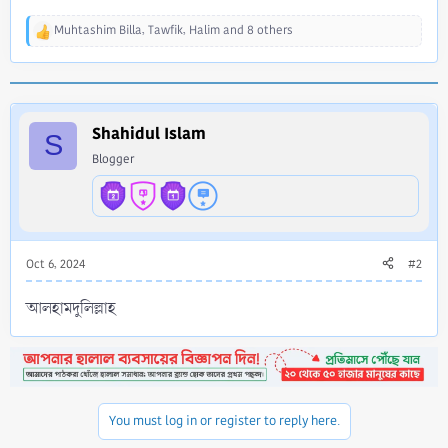
Muhtashim Billa
,
Tawfik
,
Halim
and 8 others
R
e
a
c
t
i
Shahidul Islam
S
o
Blogger
n
s
:
Oct 6, 2024
#2
আলহামদুলিল্লাহ
You must log in or register to reply here.