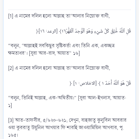
[1] এ নামের দলিল হলো আল্লাহ তা‘আলার নিম্নোক্ত বাণী,
“বলুন, ‘আল্লাহই সবকিছুর সৃষ্টিকর্তা এবং তিনি এক, একচ্ছত্র
ক্ষমতাধর’। [সূরা আর-রাদ, আয়াত” ১৬]
[2] এ নামের দলিল হলো আল্লাহ তা‘আলার নিম্নোক্ত বাণী,
“বলুন, তিনিই আল্লাহ, এক-অদ্বিতীয়।” [সূরা আল-ইখলাস, আয়াত:
১]
[3] আত-তাফসীর, ৫/৬২০-৬২১; দেখুন, বাহজাতু কুলুবিল আবরার
ওয়া কুররাতু উয়ুনিল আখয়ার ফি শারহি জাওয়ামিয়িল আখবার, পৃ.
১৬৫।