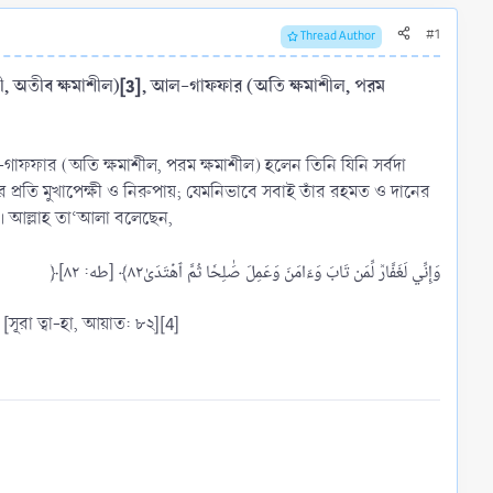
#1
Thread Author
ী, অতীব ক্ষমাশীল)
[3]
, আল-গাফফার (অতি ক্ষমাশীল, পরম
গাফফার (অতি ক্ষমাশীল, পরম ক্ষমাশীল) হলেন তিনি যিনি সর্বদা
জনার প্রতি মুখাপেক্ষী ও নিরুপায়; যেমনিভাবে সবাই তাঁর রহমত ও দানের
েন। আল্লাহ তা‘আলা বলেছেন,
ূরা ত্বা-হা, আয়াত: ৮২][4]