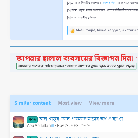
[2] এ নামের বিস্তারিত আলোচনা ‘
আল-হালীম
’ নামের সাথে আলোচ
[3] ‘আল-গাফূর’ নামের আলোচনায় এ সম্পর্কে বিস্তারিত আলোচনা
[4] আত-তাফসীর, ৫/৬২৩।
Abdul wajid
,
Riyad Raiyyan
,
Akhtar 
R
e
a
c
t
i
o
n
s
:
Similar content
Most view
View more
আল-গাফূর, আল-গাফফার নামের অর্থ ও ব্যাখ্যা
প্রবন্ধ
Abu Abdullah
Nov 23, 2023
অন্যান্য