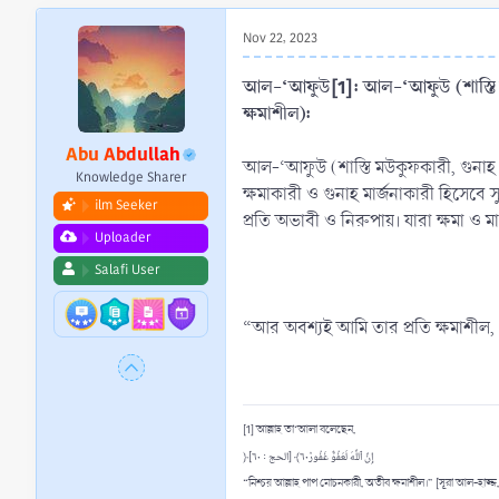
r
t
Nov 22, 2023
e
r
আল-‘আফুউ
[1]
: আল-‘আফুউ (শাস্তি 
ক্ষমাশীল):
Abu Abdullah
আল-‘আফুউ (শাস্তি মউকুফকারী, গুনাহ 
Knowledge Sharer
ক্ষমাকারী ও গুনাহ মার্জনাকারী হিসেবে 
ilm Seeker
প্রতি অভাবী ও নিরুপায়। যারা ক্ষমা ও
Uploader
Salafi User
“আর অবশ্যই আমি তার প্রতি ক্ষমাশীল,
[1] আল্লাহ তা‘আলা বলেছেন,
﴿إِنَّ ٱللَّهَ لَعَفُوٌّ غَفُورٞ٦٠﴾ [الحج : ٦٠]
“নিশ্চয় আল্লাহ পাপ মোচনকারী, অতীব ক্ষমাশীল।” [সূরা আল-হাজ্