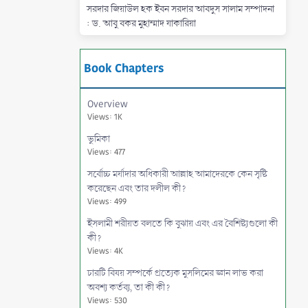
সরদার জিয়াউল হক ইবন সরদার আবদুস সালাম সম্পাদনা
: ড. আবু বকর মুহাম্মাদ যাকারিয়া
Book Chapters
Overview
Views: 1K
ভুমিকা
Views: 477
সর্বোচ্চ মর্যাদার অধিকারী আল্লাহ আমাদেরকে কেন সৃষ্টি
করেছেন এবং তার দলীল কী?
Views: 499
ইসলামী শরীয়ত বলতে কি বুঝায় এবং এর বৈশিষ্ট্যগুলো কী
কী?
Views: 4K
চারটি বিষয় সম্পর্কে প্রত্যেক মুসলিমের জ্ঞান লাভ করা
অবশ্য কর্তব্য, তা কী কী?
Views: 530