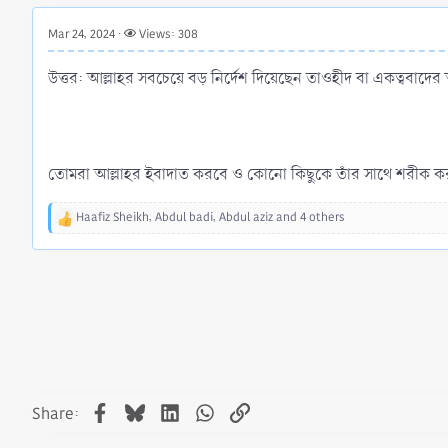
r
t
Mar 24, 2024
Views: 308
e
r
উত্তর: আল্লাহর সবচেয়ে বড় নির্দেশ দিয়েছেন তাওহীদ বা একত্ববাদে
তোমরা আল্লাহর ইবাদাত করবে ও কোনো কিছুকে তাঁর সাথে শরীক কর
Haafiz Sheikh
,
Abdul badi
,
Abdul aziz
and 4 others
R
e
a
c
t
i
o
n
s
:
Facebook
Bluesky
LinkedIn
WhatsApp
Link
Share: