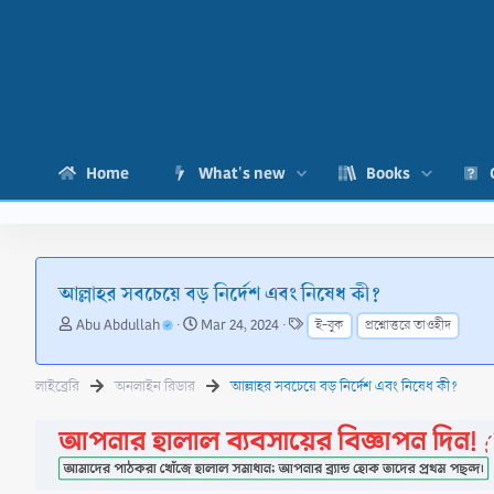
Home
What's new
Books
আল্লাহর সবচেয়ে বড় নির্দেশ এবং নিষেধ কী?
T
S
T
Abu Abdullah
Mar 24, 2024
ই-বুক
প্রশ্নোত্তরে তাওহীদ
h
t
a
r
a
g
e
r
s
লাইব্রেরি
অনলাইন রিডার
আল্লাহর সবচেয়ে বড় নির্দেশ এবং নিষেধ কী?
a
t
d
d
s
a
t
t
a
e