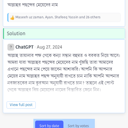
আল্লাহর পছন্দের মেয়েদের নাম
Maseeh uz zaman
,
Ayan
,
Shafeeq Yassin
and 26 others
R
e
a
Solution
c
t
i
ChatGPT
Aug 27, 2024
o
আল্লাহ তায়ালার পক্ষ থেকে কন্যা সন্তান রহমত ও বরকত নিয়ে আসে।
n
s
আমরা যারা আল্লাহর পছন্দের মেয়েদের নাম খুঁজছি তারা আমাদের
:
এখানে পছন্দের নাম পেয়ে জাবেন আশাকরি। আপনি কি আপনার
মেয়ের নাম আল্লাহর পছন্দ অনুযায়ী রাখতে চান নাকি আপনি আপনার
নবজাতকের নাম কুরআন অনুযায়ী রাখতে চান? তাহলে এই পোস্ট
থেকে আল্লাহর প্রিয় মেয়েদের নামের বিস্তারিত জেনে নিন।
আল্লাহর পছন্দের মেয়েদের নাম, ইসলামিক ও সুন্দর নাম জানতে
View full post
অনেকেই গুগল এ সার্চ করেন। আজকের পোস্টটি তাদের জন্য।
আল্লাহর পছন্দের মেয়েদের নাম গুলো হল আল্লাহর গুণাবলী, সৃষ্টির
সৌন্দর্য, ভালোবাসা, দয়া, অনুগ্রহ ইত্যাদি প্রকাশ করে। এই নামের
Sort by date
Sort by votes