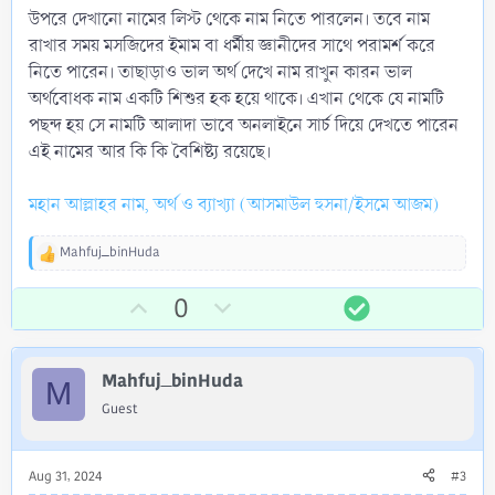
উপরে দেখানো নামের লিস্ট থেকে নাম নিতে পারলেন। তবে নাম
রাখার সময় মসজিদের ইমাম বা ধর্মীয় জ্ঞানীদের সাথে পরামর্শ করে
নিতে পারেন। তাছাড়াও ভাল অর্থ দেখে নাম রাখুন কারন ভাল
অর্থবোধক নাম একটি শিশুর হক হয়ে থাকে। এখান থেকে যে নামটি
পছন্দ হয় সে নামটি আলাদা ভাবে অনলাইনে সার্চ দিয়ে দেখতে পারেন
এই নামের আর কি কি বৈশিষ্ট্য রয়েছে।
মহান আল্লাহর নাম, অর্থ ও ব্যাখ্যা (আসমাউল হুসনা/ইসমে আজম)
Mahfuj_binHuda
R
e
U
D
S
0
a
c
p
o
o
t
v
w
l
i
Mahfuj_binHuda
o
n
u
o
M
n
t
v
t
Guest
s
e
o
i
:
t
o
Aug 31, 2024
#3
e
n