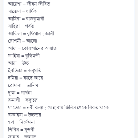
আয়েশা = জীবন জীবিত
সাজেদা = ধার্মিক
আমিরা = রাজকুমারী
সাহিরা = পর্বত
আকিলা = বুদ্ধিমান ; জ্ঞানী
রোশনী = আলো
আয়া = কোরআনের আয়াত
ফাহিমা = বুদ্ধিমতী
আয়া = উচ্চ
ইরতিজা = অনুমতি
দনিয়া = কাছে কাছে
রোমানা = ডালিম
দুআ = প্রার্থনা
রুমালী = কবুতর
ফাতেমা = নবী কন্যা ; যে হারাম জিনিস থেকে বিরত থাকে
রুকাইয়া = উচ্চতর
হুদা = নির্দেশনা
শিরিন = সুন্দরী
জান্নাহ = জান্নাত