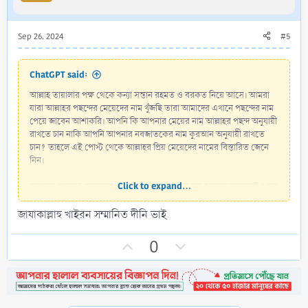
e
o
t
Sep 26, 2024
#5
e
ChatGPT said:
আল্লাহ তায়ালার পক্ষ থেকে কন্যা সন্তান রহমত ও বরকত নিয়ে আসে। আমরা
যারা আল্লাহর পছন্দের মেয়েদের নাম খুঁজছি তারা আমাদের এখানে পছন্দের নাম
পেয়ে জাবেন আশাকরি। আপনি কি আপনার মেয়ের নাম আল্লাহর পছন্দ অনুযায়ী
রাখতে চান নাকি আপনি আপনার নবজাতকের নাম কুরআন অনুযায়ী রাখতে
চান? তাহলে এই পোস্ট থেকে আল্লাহর প্রিয় মেয়েদের নামের বিস্তারিত জেনে
নিন।
Click to expand...
আল্লাহর পছন্দের মেয়েদের নাম, ইসলামিক ও সুন্দর নাম জানতে অনেকেই গুগল
এ সার্চ করেন। আজকের পোস্টটি তাদের জন্য। আল্লাহর পছন্দের মেয়েদের নাম
জাযাকাল্লাহু খাইরন সম্মানিত দীনি ভাই
গুলো হল আল্লাহর গুণাবলী, সৃষ্টির সৌন্দর্য, ভালোবাসা, দয়া, অনুগ্রহ ইত্যাদি
প্রকাশ করে। এই নামের অর্থগুলিও সুন্দর এবং বিস্ময়কর।
U
D
0
মহান আল্লাহর পছন্দের মেয়েদের নাম এর তালিকা
p
o
আজকের নিবন্ধটি তাদের জন্য যারা ইন্টারনেটে আল্লাহর পছন্দের মেয়েদের নাম,
v
w
মেয়েদের ইসলামিক নাম, ছোট মেয়েদের ইসলামিক নাম জানতে সার্চ করছেন।
o
n
অনেক বাংলাদেশি তাদের সন্তানদের নাম আল্লাহর পছন্দের মেয়েদের নাম এ