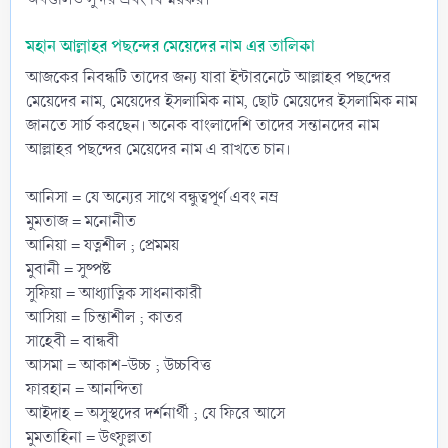
মহান আল্লাহর পছন্দের মেয়েদের নাম এর তালিকা
আজকের নিবন্ধটি তাদের জন্য যারা ইন্টারনেটে আল্লাহর পছন্দের
মেয়েদের নাম, মেয়েদের ইসলামিক নাম, ছোট মেয়েদের ইসলামিক নাম
জানতে সার্চ করছেন। অনেক বাংলাদেশি তাদের সন্তানদের নাম
আল্লাহর পছন্দের মেয়েদের নাম এ রাখতে চান।
আনিসা = যে অন্যের সাথে বন্ধুত্বপূর্ণ এবং নম্র
মুমতাজ = মনোনীত
আনিয়া = যত্নশীল ; প্রেমময়
মুবানী = সুষ্পষ্ট
সুফিয়া = আধ্যাত্নিক সাধনাকারী
আসিয়া = চিন্তাশীল ; কাতর
সাহেবী = বান্ধবী
আসমা = আকাশ-উচ্চ ; উচ্চবিত্ত
ফারহান = আনন্দিতা
আইদাহ = অসুস্থদের দর্শনার্থী ; যে ফিরে আসে
মুমতাহিনা = উৎফুল্লতা