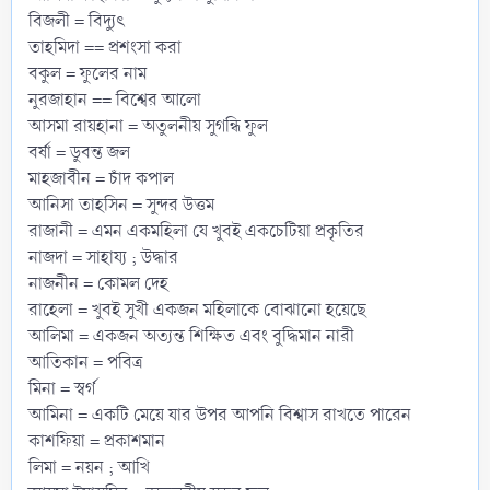
বিজলী = বিদ্যুৎ
তাহমিদা == প্রশংসা করা
বকুল = ফুলের নাম
নুরজাহান == বিশ্বের আলো
আসমা রায়হানা = অতুলনীয় সুগন্ধি ফুল
বর্ষা = ডুবন্ত জল
মাহজাবীন = চাঁদ কপাল
আনিসা তাহসিন = সুন্দর উত্তম
রাজানী = এমন একমহিলা যে খুবই একচেটিয়া প্রকৃতির
নাজদা = সাহায্য ; উদ্ধার
নাজনীন = কোমল দেহ
রাহেলা = খুবই সুখী একজন মহিলাকে বোঝানো হয়েছে
আলিমা = একজন অত্যন্ত শিক্ষিত এবং বুদ্ধিমান নারী
আতিকান = পবিত্র
মিনা = স্বর্গ
আমিনা = একটি মেয়ে যার উপর আপনি বিশ্বাস রাখতে পারেন
কাশফিয়া = প্রকাশমান
লিমা = নয়ন ; আখি