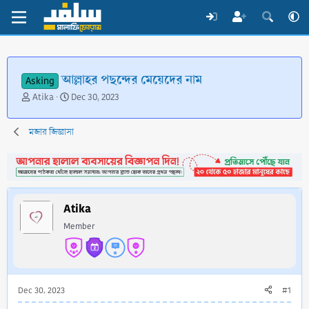
আল্লাহর পছন্দের মেয়েদের নাম
Asking
T
S
Atika
Dec 30, 2023
h
t
r
a
মজার জিজ্ঞাসা
e
r
a
t
d
d
s
a
t
t
a
e
Atika
r
Member
t
e
r
Dec 30, 2023
#1