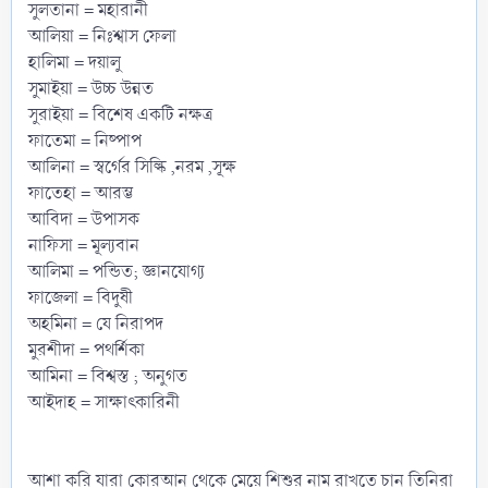
সুলতানা = মহারানী
আলিয়া = নিঃশ্বাস ফেলা
হালিমা = দয়ালু
সুমাইয়া = উচ্চ উন্নত
সুরাইয়া = বিশেষ একটি নক্ষত্র
ফাতেমা = নিষ্পাপ
আলিনা = স্বর্গের সিল্কি ,নরম ,সূক্ষ
ফাতেহা = আরম্ভ
আবিদা = উপাসক
নাফিসা = মূল্যবান
আলিমা = পন্ডিত; জ্ঞানযোগ্য
ফাজেলা = বিদুষী
অহমিনা = যে নিরাপদ
মুরশীদা = পথর্শিকা
আমিনা = বিশ্বস্ত ; অনুগত
আইদাহ = সাক্ষাৎকারিনী
আশা করি যারা কোরআন থেকে মেয়ে শিশুর নাম রাখতে চান তিনিরা