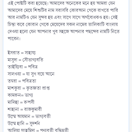
এই পোষ্টটি করা হয়েছে। আমাদের অনেকের মনে হয় আমরা যেন
আমাদের মেয়ে শিশুটির নাম সরাসরি কোরআন থেকে রাখতে পারি
আর নামটিও যেন সুন্দর হয় এবং সাথে সাথে অর্থবোধকও হয়। সেই
চিন্তা করে কোরান থেকে মেয়েদের সকল নামের তালিকাটি বাংলায়
দেওয়া হলো যেন আপনার খুব সহজে আপনার পছন্দের নামটি নিতে
পারেন।
ইসরাত = সাহায্য
মাসুদা = সৌভাগ্যবতি
তাইয়্যিবা = পবিত্র
সালওয়া = যা সুখ বয়ে আনে
তহুরা = পবিত্রতা
মাশকুরা = কৃতজ্ঞতা প্রাপ্ত
কামরুন= ভাগ্য
মালিহা = রুপসী
শাহানা = রাজকুমারী
উম্মে আয়মান = ভাগ্যবতী
উম্মে হানি = সুদর্শন
আলিয়া ফাহমিদা = পুণ্যবতী বুদ্ধিমতী