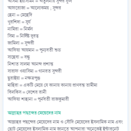
আসমা ইয়াসমিন = অতুলনীয় সুন্দর ফুল
আফরোজা = আলোকময় ; সুন্দর
হেনা = মেহেদি
খুরশিদা = সূর্য
নামিরা = নির্মল
সিমা = নির্দিষ্ট দূরত্ব
জামিলা = সুন্দরী
আফিয়া আয়মান = পুন্যবতী শুভ
সাহেবা = বন্ধু
নিশাত সালমা আনন্দ প্রশান্ত
সারাফ ওয়াসিমা = গানরত সুন্দরী
ছুরাইয়া = নক্ষত্রপুঞ্জ
মাহিরা = একটি মেয়ে যে কানায় কানায় প্রাণবন্ত তামীমা
বিলকিস = দেশের রানী
আফিয়া শাহানা = পূর্নবতী রাজকুমারী
আল্লাহর পছন্দের মেয়েদের নাম
আল্লাহর পছন্দের মেয়েদের নাম ও সৌদি মেয়েদের ইসলামিক নাম এবং
ছোট মেয়েদের ইসলামিক নাম জানতে আপনারা অনেকেই ইন্টারনেট