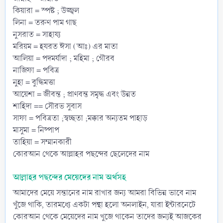
কিয়ারা = স্পষ্ট ; উজ্জ্বল
লিনা = তরুণ পাম গাছ
নুসরাত = সাহায্য
মরিয়ম = হযরত ঈসা (আঃ) এর মাতা
আলিয়া = পদমর্যাদা ; মহিমা ; গৌরব
নাজিফা = পবিত্র
নুহা = বুদ্ধিমত্তা
আয়েশা = জীবন্ত ; প্রাণবন্ত সমৃদ্ধ এবং উন্নত
শাহিদা == সৌরভ সুবাস
সাফা = পবিত্রতা ;স্বচ্ছতা ;মক্কার অন্যতম পাহাড়
মাসুমা = নিষ্পাপ
তাহিয়া = সম্মানকারী
কোরআন থেকে আল্লাহর পছন্দের ছেলেদের নাম
আল্লাহর পছন্দের মেয়েদের নাম অর্থসহ
আমাদের মেয়ে সন্তানের নাম রাখার জন্য আমরা বিভিন্ন ভাবে নাম
খুঁজে থাকি, তারমধ্যে একটা পন্থা হলো অনলাইন, যারা ইন্টারনেটে
কোরআন থেকে মেয়েদের নাম খুজে থাকেন তাদের জন্যই আজকের