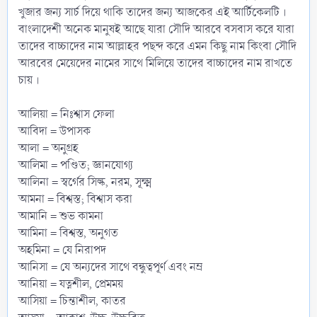
খুজার জন্য সার্চ দিয়ে থাকি তাদের জন্য আজকের এই আর্টিকেলটি ।
বাংলাদেশী অনেক মানুষই আছে যারা সৌদি আরবে বসবাস করে যারা
তাদের বাচ্চাদের নাম আল্লাহর পছন্দ করে এমন কিছু নাম কিংবা সৌদি
আরবের মেয়েদের নামের সাথে মিলিয়ে তাদের বাচ্চাদের নাম রাখতে
চায় ।
আলিয়া = নিঃশ্বাস ফেলা
আবিদা = উপাসক
আলা = অনুগ্রহ
আলিমা = পণ্ডিত; জ্ঞানযোগ্য
আলিনা = স্বর্গের সিল্ক, নরম, সূক্ষ্ম
আমনা = বিশ্বস্ত; বিশ্বাস করা
আমানি = শুভ কামনা
আমিনা = বিশ্বস্ত, অনুগত
অহমিনা = যে নিরাপদ
আনিসা = যে অন্যদের সাথে বন্ধুত্বপূর্ণ এবং নম্র
আনিয়া = যত্নশীল, প্রেমময়
আসিয়া = চিন্তাশীল, কাতর