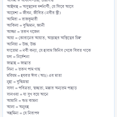
আসমা = আকাশ-উচ্চ, উচ্চবিত্ত
আইদাহ = অসুস্থদের দর্শনার্থী; যে ফিরে আসে
আয়েশা = জীবন, জীবিত (নবীর স্ত্রী)
আমিরা = রাজকুমারী
আকিলা = বুদ্ধিমান, জ্ঞানী
আজ্জা = তরুণ গজেল
আয়া = কোরানের আয়াত; আল্লাহর অস্তিত্বের চিহ্ন
আলিয়া = উচ্চ, উচ্চ
ফাতেমা = নবী কন্যা, যে হারাম জিনিস থেকে বিরত থাকে
হুদা = নির্দেশনা
জান্নাহ = জান্নাত
লিনা = তরুণ পাম গাছ
মরিয়ম = হযরত ঈসা (আঃ) এর মাতা
নুহা = বুদ্ধিমত্তা
সাফা = পবিত্রতা, স্বচ্ছতা, মক্কার অন্যতম পাহাড়
সালওয়া = যা সুখ বয়ে আনে
আমানি = শুভ কামনা
আলা = অনুগ্রহ
অহমিনা = যে নিরাপদ