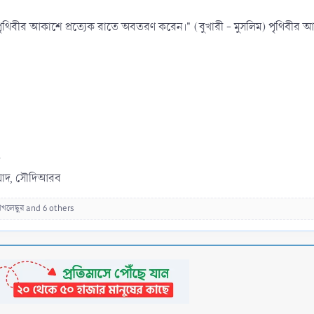
ন
রিয়াদ, সৌদিআরব
োখলেছুর
and 6 others