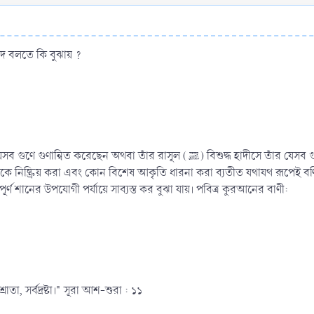
ীদ বলতে কি বুঝায় ?
 বিশুদ্ধ হাদীসে তাঁর যেসব গুণাবলি বর্ণনা করেছেন তা প্রকৃত অর্থে, কোনরূপ অপব্যাখ্যা, তাঁর কোন
ৃত গুণকে নিষ্ক্রিয় করা এবং কোন বিশেষ আকৃতি ধারনা করা ব্যতীত যথাযথ রূপেই ব
্ণ শানের উপযোগী পর্যায়ে সাব্যস্ত কর বুঝা যায়। পবিত্র কুরআনের বাণী:
রোতা, সর্বদ্রষ্টা।" সূরা আশ-শুরা : ১১