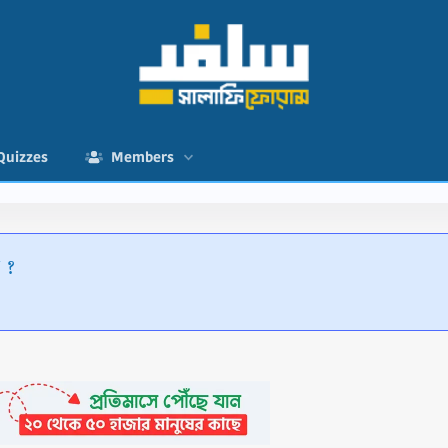
Quizzes
Members
় ?