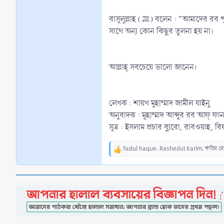
রাসূলুল্লাহ (ﷺ) বলেন : "আমাদের রব পৃথিবীর আকাশে প্রত্যেক রাতে অবতরণ করেন।" (বুখারী - মুসলিম) পৃথিবীর আকাশে আল্লাহ নিজস্ব শান ও স্বাতন্ত্রতা বজায় রেখে অবতরণ করেন, যার
সাথে অন্য কোন কিছুর তুলনা হয় না।
আল্লাহ্‌ সবচেয়ে ভালো জানেন।
লেখক : শায়খ মুহাম্মাদ জামীল যাইনু
অনুবাদক : মুহাম্মাদ আব্দুর রব আফ্ ফা
সূত্র : ইসলাম প্রচার ব্যুরো, রাবওয়াহ, 
fazlul haque
,
Rashedul Karim
,
করিম ম
R
e
a
c
t
i
o
n