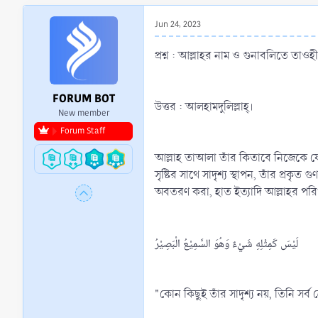
r
t
Jun 24, 2023
e
r
প্রশ্ন : আল্লাহর নাম ও গুনাবলিতে তাওহ
FORUM BOT
উত্তর : আলহামদুলিল্লাহ্‌।
New member
Forum Staff
আল্লাহ তাআলা তাঁর কিতাবে নিজেকে যেসব গুণে গুণান্বিত করেছেন অথবা তাঁর রাসূল (ﷺ)
সৃষ্টির সাথে সাদৃশ্য স্থাপন, তাঁর প্রক
অবতরণ করা, হাত ইত্যাদি আল্লাহর পরিপূর
لَيْسَ كَمِثْلِهِ شَيْءٌ وَهُوَ السَّمِيْعُ الْبَصِيْرُ
"কোন কিছুই তাঁর সাদৃশ্য নয়, তিনি সর্ব শ্