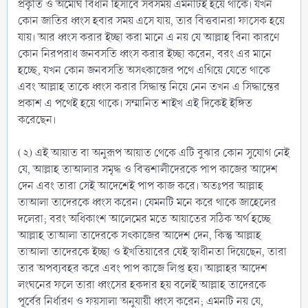
প্রকৃতি ও অমোঘ বিধান হিসাবে সবসময় এমনটিই হয়ে থাকে। যখন
কোন জাতির ধ্বংস হবার সময় এসে যায়, তার বিত্তবানরা ফাসেক হয়ে
যায়। আর ধ্বংস করার ইচ্ছা করা মানে এ নয় যে আল্লাহ বিনা কারণে
কোন নিরপরাধ জনবসতি ধ্বংস করার ইচ্ছা করেন, বরং এর মানে
হচ্ছে, যখন কোন জনবসতি অসৎকাজের পথে এগিয়ে যেতে থাকে
এবং আল্লাহ তাকে ধ্বংস করার সিদ্ধান্ত নিয়ে নেন তখন এ সিদ্ধান্তের
প্রকাশ এ পথেই হয়ে থাকে। সম্মানিত শাইখ এই দিকেই ইঙ্গিত
করেছেন।
(২) এই আয়াত বা অনুরূপ আয়াত থেকে এটি বুঝার কোন সুযোগ নেই
যে, আল্লাহ তাআলার সমৃদ্ধ ও বিত্তশালীদেরকে পাপ কাজের আদেশ
দেন এবং তারা সেই আদেশেই পাপ কাজ করে। অতঃপর আল্লাহ
তাআলা তাদেরকে ধ্বংস করেন। যেমনটি মনে করে থাকে জাহেলের
দলেরা; বরং অধিকাংশ আলেমের মতে আয়াতের সঠিক অর্থ হচ্ছে
আল্লাহ তাআলা তাদেরকে সৎকাজের আদেশ দেন, কিন্তু আল্লাহ
তাআলা তাদেরকে ইচ্ছা ও ইখতিয়ারের যেই স্বাধীনতা দিয়েছেন, তারা
তার অপব্যবহর করে এবং পাপ কাজে লিপ্ত হয়। আল্লাহর আদেশ
লংঘনের ফলে তারা ধ্বংসের হকদার হয় বলেই আল্লাহ তাদেরকে
পূর্বের নির্ধারণ ও ফয়সালা অনুযায়ী ধ্বংস করেন; এমনটি নয় যে,