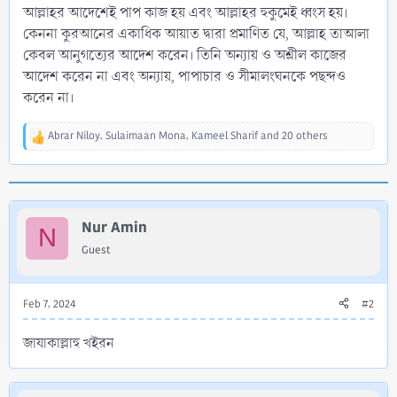
আল্লাহর আদেশেই পাপ কাজ হয় এবং আল্লাহর হুকুমেই ধ্বংস হয়।
কেননা কুরআনের একাধিক আয়াত দ্বারা প্রমাণিত যে, আল্লাহ তাআলা
কেবল আনুগত্যের আদেশ করেন। তিনি অন্যায় ও অশ্লীল কাজের
আদেশ করেন না এবং অন্যায়, পাপাচার ও সীমালংঘনকে পছন্দও
করেন না।
Abrar Niloy
,
Sulaimaan Mona
,
Kameel Sharif
and 20 others
R
e
a
c
t
i
Nur Amin
N
o
Guest
n
s
:
Feb 7, 2024
#2
জাযাকাল্লাহু খইরন