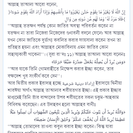
আল্লাহ তাআলা আরো বলেন,
﴿إِنَّ اللَّهَ لَا يُغَيِّرُ مَا بِقَوْمٍ حَتَّىٰ يُغَيِّرُوا مَا بِأَنفُسِهِمْ وَإِذَا أَرَادَ اللَّهُ بِقَوْمٍ سُوءًا
فَلَا مَرَدَّ لَهُ ۚ وَمَا لَهُم مِّن دُونِهِ مِن وَالٍ﴾​
‘‘আল্লাহ ততক্ষণ পর্যন্ত কোন জাতির অবস্থা পরিবর্তন করেন না
যতক্ষণ না তারা নিজেরা নিজেদের গুণাবলী বদলে ফেলে৷ আর আল্লাহ
যখন কোন জাতিকে দুর্ভাগ্য কবলিত করার ফায়সালা করেন তখন তা
প্রতিহত হয়না এবং আল্লাহর মোকাবিলায় এমন জাতির কোন
সাহায্যকারী থাকেনা’’। (সূরা রা’দঃ ১১) আল্লাহ তাআলা আরো বলেনঃ
﴿وَمَن يُرِدْ أَن يُضِلَّهُ يَجْعَلْ صَدْرَهُ ضَيِّقًا حَرَجًا﴾
‘‘আর যাকে তিনি গোমরাহীতে নিক্ষেপ করার ইচ্ছা করেন, তার
বক্ষদেশ খুব সংকীর্ণ করে দেন’’।
আর দ্বিতীয় প্রকার ইরাদাহ হচ্ছে إراداة دينية شرعية ইরাদায়ে দ্বিনীয়া
শারঈয়া অর্থাৎ আল্লাহ তাআলার শরীয়তগত ইচ্ছা। এই প্রকার ইচ্ছার
মাধ্যমেই তিনি তাঁর বান্দাদের উপর শরীয়তের সকল হুকুম-আহকাম
বিধিবদ্ধ করেছেন। এর উদাহরণ হলো আল্লাহর বাণীঃ
﴿وَاللَّهُ يُرِيدُ أَن يَتُوبَ عَلَيْكُمْ وَيُرِيدُ الَّذِينَ يَتَّبِعُونَ الشَّهَوَاتِ أَن تَمِيلُوا مَيْلًا
عَظِيمًا يُرِيدُ اللَّهُ أَن يُخَفِّفَ عَنكُمْ ۚ وَخُلِقَ الْإِنسَانُ ضَعِيفًا﴾
‘‘আল্লাহ তোমাদের তাওবা কবুল করার ইচ্ছা করেন। কিন্তু যারা