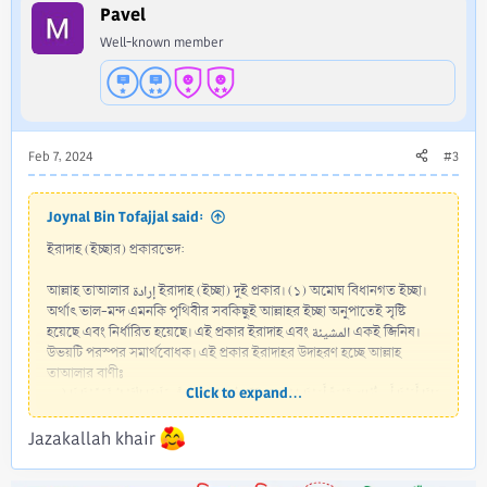
Pavel
Well-known member
Feb 7, 2024
#3
Joynal Bin Tofajjal said:
ইরাদাহ (ইচ্ছার) প্রকারভেদ:
আল্লাহ তাআলার إرادة ইরাদাহ (ইচ্ছা) দুই প্রকার। (১) অমোঘ বিধানগত ইচ্ছা।
অর্থাৎ ভাল-মন্দ এমনকি পৃথিবীর সবকিছুই আল্লাহর ইচ্ছা অনুপাতেই সৃষ্টি
হয়েছে এবং নির্ধারিত হয়েছে। এই প্রকার ইরাদাহ এবং المشيئة একই জিনিষ।
উভয়টি পরস্পর সমার্থবোধক। এই প্রকার ইরাদাহর উদাহরণ হচ্ছে আল্লাহ
তাআলার বাণীঃ
Click to expand...
﴿وَإِذَا أَرَدْنَا أَن نُّهْلِكَ قَرْيَةً أَمَرْنَا مُتْرَفِيهَا فَفَسَقُوا فِيهَا فَحَقَّ عَلَيْهَا الْقَوْلُ فَدَمَّرْنَاهَا
تَدْمِيرًا﴾​
‘‘আমি যখন কোনো জনবসতিকে ধ্বংস করার ইচ্ছা করি তখন তার সমৃদ্ধিশালী
Jazakallah khair
লোকদেরকে নির্দেশ[1] দেই, ফলে তারা সেখানে নাফরমানী করতে থাকে।
অতঃপর আযাবের ফায়সালা সেই জনবসতির উপর বলবত হয়ে যায় এবং আমি