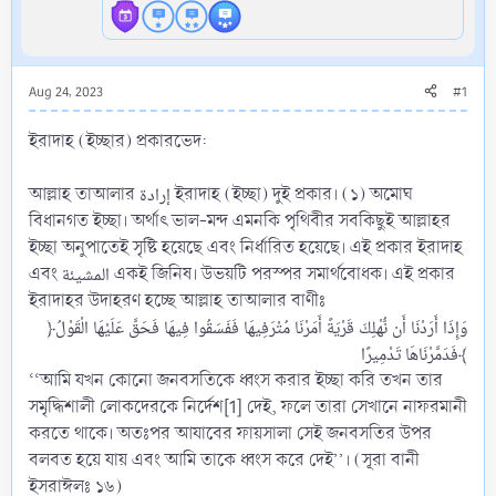
Aug 24, 2023
#1
ইরাদাহ (ইচ্ছার) প্রকারভেদ:
আল্লাহ তাআলার إرادة ইরাদাহ (ইচ্ছা) দুই প্রকার। (১) অমোঘ
বিধানগত ইচ্ছা। অর্থাৎ ভাল-মন্দ এমনকি পৃথিবীর সবকিছুই আল্লাহর
ইচ্ছা অনুপাতেই সৃষ্টি হয়েছে এবং নির্ধারিত হয়েছে। এই প্রকার ইরাদাহ
এবং المشيئة একই জিনিষ। উভয়টি পরস্পর সমার্থবোধক। এই প্রকার
ইরাদাহর উদাহরণ হচ্ছে আল্লাহ তাআলার বাণীঃ
﴿وَإِذَا أَرَدْنَا أَن نُّهْلِكَ قَرْيَةً أَمَرْنَا مُتْرَفِيهَا فَفَسَقُوا فِيهَا فَحَقَّ عَلَيْهَا الْقَوْلُ
فَدَمَّرْنَاهَا تَدْمِيرًا﴾​
‘‘আমি যখন কোনো জনবসতিকে ধ্বংস করার ইচ্ছা করি তখন তার
সমৃদ্ধিশালী লোকদেরকে নির্দেশ[1] দেই, ফলে তারা সেখানে নাফরমানী
করতে থাকে। অতঃপর আযাবের ফায়সালা সেই জনবসতির উপর
বলবত হয়ে যায় এবং আমি তাকে ধ্বংস করে দেই’’। (সূরা বানী
ইসরাঈলঃ ১৬)