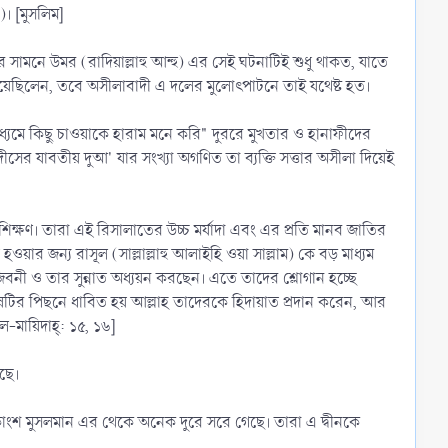
। [মুসলিম]
সামনে উমর (রাদিয়াল্লাহু আন্হু) এর সেই ঘটনাটিই শুধু থাকত, যাতে
্ন হয়েছিলেন, তবে অসীলাবাদী এ দলের মুলোৎপাটনে তাই যথেষ্ট হত।
ধ্যমে কিছু চাওয়াকে হারাম মনে করি" দুররে মুখতার ও হানাফীদের
দীসের যাবতীয় দুআ' যার সংখ্যা অগণিত তা ব্যক্তি সত্তার অসীলা দিয়েই
প্রশিক্ষণ। তারা এই রিসালাতের উচ্চ মর্যাদা এবং এর প্রতি মানব জাতির
 জন্য রাসূল (সাল্লাল্লাহু আলাইহি ওয়া সাল্লাম) কে বড় মাধ্যম
নী ও তার সুন্নাত অধ্যয়ন করছেন। এতে তাদের শ্লোগান হচ্ছে
ন্তুষটির পিছনে ধাবিত হয় আল্লাহ তাদেরকে হিদায়াত প্রদান করেন, আর
মায়িদাহ্: ১৫, ১৬]
েছে।
কাংশ মুসলমান এর থেকে অনেক দুরে সরে গেছে। তারা এ দ্বীনকে