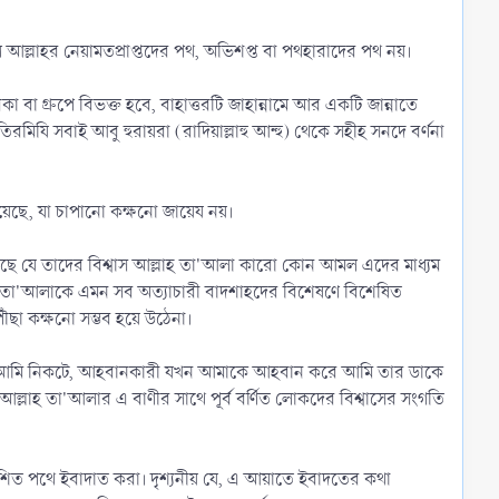
আল্লাহর নেয়ামতপ্রাপ্তদের পথ, অভিশপ্ত বা পথহারাদের পথ নয়।
কা বা গ্রুপে বিভক্ত হবে, বাহাত্তরটি জাহান্নামে আর একটি জান্নাতে
যি সবাই আবু হুরায়রা (রাদিয়াল্লাহু আন্হু) থেকে সহীহ সনদে বর্ণনা
িয়েছে, যা চাপানো কক্ষনো জায়েয নয়।
রু করেছে যে তাদের বিশ্বাস আল্লাহ তা'আলা কারো কোন আমল এদের মাধ্যম
হ তা'আলাকে এমন সব অত্যাচারী বাদশাহদের বিশেষণে বিশেষিত
ৌঁছা কক্ষনো সম্ভব হয়ে উঠেনা।
ুন) আমি নিকটে, আহবানকারী যখন আমাকে আহবান করে আমি তার ডাকে
লাহ তা'আলার এ বাণীর সাথে পূর্ব বর্ণিত লোকদের বিশ্বাসের সংগতি
্দশিত পথে ইবাদাত করা। দৃশ্যনীয় যে, এ আয়াতে ইবাদতের কথা