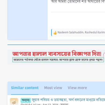
আর আমরা তোমাদের শত আঘাতের বিপরীতে
Nadeem Salahuddin
,
Rashedul Karim
R
e
a
c
t
i
o
n
s
:
Similar content
Most view
View more
জুয়ার পরিচয় ও ভয়াবহতা, অর্থ প্রদানের মাধ্যমে প্রতি
অন্যান্য
Shahidul Islam
Apr 12, 2024
অন্যান্য