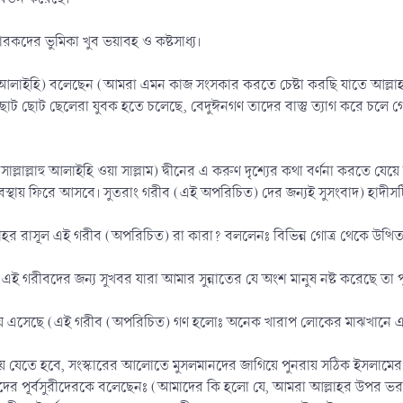
রকদের ভুমিকা খুব ভয়াবহ ও কষ্টসাধ্য।
ি আলাইহি) বলেছেন (আমরা এমন কাজ সংসকার করতে চেষ্টা করছি যাতে আল্লা
োট ছোট ছেলেরা যুবক হতে চলেছে, বেদুঈনগণ তাদের বাস্তু ত্যাগ করে চলে গেছ
সাল্লাল্লাহু আলাইহি ওয়া সাল্লাম) দ্বীনের এ করুণ দৃশ্যের কথা বর্ণনা করতে 
য় ফিরে আসবে। সুতরাং গরীব (এই অপরিচিত) দের জন্যই সুসংবাদ) হাদীসটি মুস
র রাসূল এই গরীব (অপরিচিত) রা কারা? বললেনঃ বিভিন্ন গোত্র থেকে উত্থিত বি
এই গরীবদের জন্য সুখবর যারা আমার সুন্নাতের যে অংশ মানুষ নষ্ট করেছে তা প
ায় এসেছে (এই গরীব (অপরিচিত) গণ হলোঃ অনেক খারাপ লোকের মাঝখানে এমন
ে যেতে হবে, সংস্কারের আলোতে মুসলমানদের জাগিয়ে পুনরায় সঠিক ইসলামের দ
দের পূর্বসুরীদেরকে বলেছেনঃ (আমাদের কি হলো যে, আমরা আল্লাহর উপর 