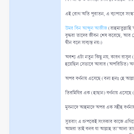
এই রোগ অতি পুরাতন, এ ব্যাপারে সংস্কা
উমর বিন আব্দুল আজীজ
(রাহমাতুল্লাহ
বৃদ্ধরা তাদের জীবন শেষ করেছে, আর ছ
দ্বীন বলে সাব্যস্ত নয়।)
অবশ্য এটা নতুন কিছু নয়, কারণ রাসূল (
হয়েছিল সেভাবে আবার (অপরিচিত) অবস্থা
অপর বর্ণনায় এসেছে (বলা হলঃ হে আল্লাহ
তিরমিযির এক (হাছান) বর্ণনায় এসেছে (
মুসনাদে আহমাদে অপর এক সহীহ বর্ণন
সুতরাং এ গ্রুপকেই সংসকার কাজে এগিয়
আমরা তাই বলব যা আল্লাহ তা'আলা তা