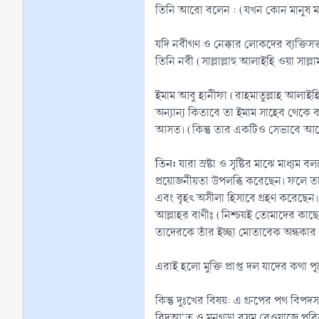
তিনি আরো বলেন : (যখন কোন মানুষ মার
যদি নবীগণ ও নেক্কার লোকদের ব্যক্তিসত
তিনি নবী (সাল্লাল্লাহু আলাইহি ওয়া সা
ইমাম আবু হানীফা (রাহমাতুল্লাহ আলাইহ
অন্যান্য কিতাবে তা ইমাম সাহেব থেকে বর
আসত। (কিন্তু তার একটিও সেভাবে আস
তিন:
যারা স্রষ্টা ও সৃষ্টির মাঝে মাধ্য
প্রয়োজনীয়তা উপলব্ধি করেছেন। ফলে তার
এবং বৃহৎ অসীলা হিসাবে গ্রহণ করেছেন।
আল্লাহর বাণীঃ (নিশ্চয়ই তোমাদের কাছে 
তাদেরকে তাঁর ইচ্ছা মোতাবেক অন্ধকা
এরাই হলো মুক্তি প্রাপ্ত দল যাদের কথা প
কিন্তু দুঃখের বিষয়: এ গ্রুপের পথ বি
বিদআ'ত ও মনগড়া রসম রেওয়াজে পরিব