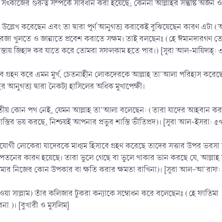
ৎকাজের গুরুত্ব সম্পর্কে সাবধান করা হয়েছে; কেননা আল্লাহর সন্তুষ্টি অর্জন ও 
্লেখ করেছেন এবং তা দ্বারা পূর্ণ আনুগত্য করাকেই বুঝিয়েছেন কারণ এটা (অর্থা
জা খুলতে ও জান্নাতে প্রবেশ করাতে সক্ষম। তাই বলছেনঃ (হে ঈমানদারগণ ত
রাস্তায় জিহাদ কর যাতে করে তোমরা সফলকাম হতে পার।) [সূরা আল-মায়িদাহ্: 
বে গ্রহণ করে এমন মুর্খ, চেতনাহীন লোকদেরকে আল্লাহ তা'আলা পরিহাস করে
 আনুগত্য দ্বারা নৈকট্য হাসিলের অধিক মুখাপেক্ষী।
িতীয় কোন পথ নেই, যেমন আল্লাহ তা'আলা বলেছেন: (তারা যাদের আহবান করছে 
তির ভয় করছে, নিশ্চয়ই আপনার প্রভুর শাস্তি ভীতিপ্রদ)। [সূরা আল-ইসরা: ৫
যোগী লোকেরা যাদেরকে মাধ্যম হিসাবে গ্রহণ করেছে তাদের সত্তার উপর ভ
পতনের কারণ হয়েছে। তারা ভুলে গেছে বা ভুলে থাকার ভান করছে যে, আল্লাহ তা
ার নিজের কোন উপকার বা ক্ষতি করার ক্ষমতা রাখিনা)। [সূরা আল-আ'রাফ:
হি ওয়া সাল্লাম) তাঁর কলিজার টুকরা কন্যাকে সম্বোধন করে বলেছেনঃ (হে ফাতি
 )। [বুখারী ও মুসলিম]