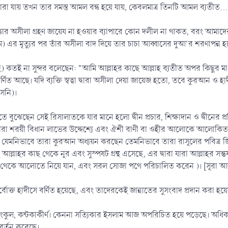
া যায় তখন তার সমস্ত আমল বন্ধ হয়ে যায়, কেবলমাত্র তিনটি আমল ব্যতীত...)
্তার অসীলা গ্রহণ জায়েয না হওয়ার ব্যাপারে কোন দলীল না থাকত, বরং আমাদের 
ল্লাম) এর মৃতু্যর পর তাঁর অসীলা বাদ দিয়ে তার চাচা আব্বাসের দুআ'র শরণাপন
ি) কতই না সুন্দর বলেছেন: "আমি আল্লাহর কাছে আল্লাহ ব্যতীত অপর কিছুর মা
্ণিত আছে। যদি ব্যক্তি স্বত্বা দ্বারা অসীলা দেয়া জায়েজ হতো, তবে কুরআন ও হা
েনি)।
ম বলতে বুঝেছেন সেই রিসালাতকে যার মানে হলো দ্বীন প্রচার, শিক্ষাদান ও দ্বীনের 
া শরয়ী বিধান লাভের উদ্দেশ্যে এবং ঐশী বাণী বা ওহীর আলোকে আলোকিত হওয়ার
 যেমনিভাবে তারা কুরআন অধ্যয়ন করছেন তেমনিভাবে তারা রাসূলের পবিত্র জিব
আল্লাহর কাছ থেকে নূর এবং সুস্পষট গ্রন্থ এসেছে, এর দ্বারা যারা আল্লাহর স
র থেকে আলোতে নিয়ে যান, এবং সরল সোজা পথে পরিচালিত করেন )। [সূরা আল-
ূর্বোক্ত হাদীসে বর্ণিত হয়েছে, এবং তাদেরকেই জান্নাতের সুসংবাদ প্রদান করা হয়
পদসংকুল, কন্টকাকীর্ণ। কেননা সত্যিকার ইসলাম আজ অপরিচিত হয়ে পড়েছে। অধি
র্তন করেছে।