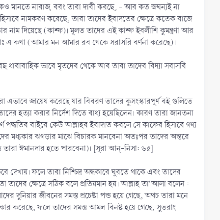
ল্লাম)কেও মানতে নারাজ, বরং তারা দাবী করছে, - আর কত জঘন্যই না
্যা হিসাবে নামকরণ করেছে, তারা তাদের ইবাদতের ক্ষেত্রে কতেক বাজে
তার নাম দিয়েছে (কাশ্ফ)। মূলত তাদের এই কাশ্ফ ইবলীশি কুমন্ত্রণা আর
 হলোঃ এ কথা (আমার মন আমার রব থেকে সরাসরি বর্ণনা করেছে)।
রছ ধারাবাহিক ভাবে মৃতদের থেকে আর তারা তাদের বিদ্যা সরাসরি
রা এভাবে জায়েয করেছে যার বিবরণ তাদের কুসংস্কারপূর্ণ বই গুলিতে
াদের হত্যা করার নির্দেশ দিতে বাধ্য হয়েছিলেন। কারণ তারা জানতনা
তীর্ণ পদ্ধতির বাইরে কেউ আল্লাহর ইবাদাত করলে সে কাফের হিসাবে গণ্য
াদের মধ্যকার ঝগড়ার মাঝে বিচারক মানবেনা অতঃপর তাদের অন্তরে
্যন্ত তারা ঈমানদার হতে পারবেনা)। [সূরা আন্-নিসা: ৬৫]
দেখায়। ফলে তারা নিশ্চিদ্র অন্ধকারে ঘুরতে থাকে এবং তাদের
তাদের ক্ষেত্রে সঠিক বলে প্রতিয়মান হয়। আল্লাহ তা'আলা বলেন :
 দুনিয়ার জীবনের সমস্ত প্রচেষ্টা পন্ড হয়ে গেছে, অথচ তারা মনে
কার করেছে, ফলে তাদের সমস্ত আমল বিনষ্ট হয়ে গেছে, সুতরাং