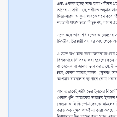
এক.
একদল হচ্ছে তারা যারা শরীয়ত প্রণে
তাদের এ দাবী - যে, শরীয়ত শুধুমাত্র স
চিন্তা-ধারণা ও কুসংস্কারকে গ্রহণ করে
শয়তানী মাধ্যম ছাড়া কিছুই নয়, কারণ 
এতে করে তারা শরীয়তের আলেমদের সাথে 
চিরঞ্জীব, চিরস্থায়ী রব এর কাছ থেকে অ
এ সমস্ত কথা দ্বারা তারা অনেক সাধারন
বিশদভাবে লিপিবদ্ধ করা হয়েছে। ফলে এ 
বা জেনেও না জানার ভান করত যে, ইসলামে
হবে; কেননা আল্লাহ বলেন: (সুতরাং ত
আপনার ফয়সালার ব্যাপারে কোন প্রকার দ্ব
আর এভাবেই শরীয়তের ইলমের বিরোধীতা ও
খেয়াল খুশি মোতাবেক আল্লাহর ইবাদত ক
(বলুন: আমি কি তোমাদেরকে আমলের দিক 
করত কত সুন্দর কাজই না তারা করছে, ত
কিয়ামতের দিন তাদের জন্য কোন ওজন 