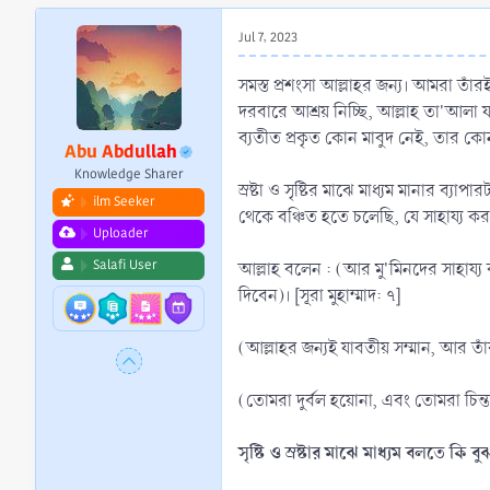
r
t
Jul 7, 2023
e
r
সমস্ত প্রশংসা আল্লাহর জন্য। আমরা তাঁর
দরবারে আশ্রয় নিচ্ছি, আল্লাহ তা'আলা
ব্যতীত প্রকৃত কোন মাবুদ নেই, তার কোন শর
Abu Abdullah
Knowledge Sharer
স্রষ্টা ও সৃষ্টির মাঝে মাধ্যম মানার ব
ilm Seeker
থেকে বঞ্চিত হতে চলেছি, যে সাহায্য ক
Uploader
Salafi User
আল্লাহ বলেন : (আর মু'মিনদের সাহায্য
দিবেন)। [সূরা মুহাম্মাদ: ৭]
(আল্লাহর জন্যই যাবতীয় সম্মান, আর তাঁ
(তোমরা দুর্বল হয়োনা, এবং তোমরা চি
সৃষ্টি ও স্রষ্টার মাঝে মাধ্যম বলতে কি 