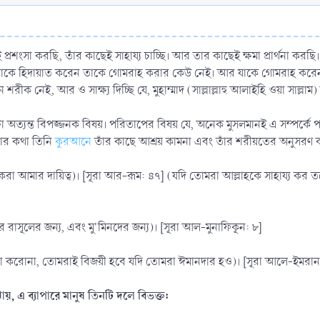
ই প্রশংসা করছি, তাঁর কাছেই সাহায্য চাচ্ছি। আর তার কাছেই ক্ষমা প্রার্থনা কর
 যাকে হিদায়াত করেন তাকে গোমরাহ করার কেউ নেই। আর যাকে গোমরাহ করেন ত
ীক নেই, আর ও সাক্ষ্য দিচ্ছি যে, মুহাম্মাদ (সাল্লাল্লাহু আলাইহি ওয়া সাল্লাম) 
্যাপারটা অত্যন্ত বিপজ্জনক বিষয়। পরিতাপের বিষয় যে, অনেক মুসলমানই এ সম্পর্
রার কথা তিনি
কুরআনে
তাঁর কাছে আশ্রয় কামনা এবং তাঁর শরীয়তের অনুসরণ 
 করা আমার দায়িত্ব)। [সূরা আর-রূম: ৪৭] (যদি তোমরা আল্লাহকে সাহায্য কর
র রাসূলের জন্য, এবং মু'মিনদের জন্য)। [সূরা আল-মুনাফিকূন: ৮]
ন্তা করোনা, তোমরাই বিজয়ী হবে যদি তোমরা ঈমানদার হও)। [সূরা আলে-ইমরা
বুঝায়, এ ব্যাপারে মানুষ তিনটি দলে বিভক্ত: