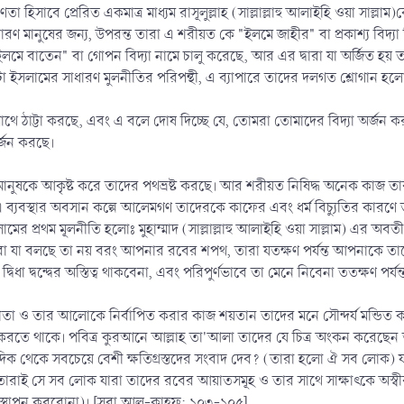
তা হিসাবে প্রেরিত একমাত্র মাধ্যম রাসূলুল্লাহ (সাল্লাল্লাহু আলাইহি ওয়া সা
াধারণ মানুষের জন্য, উপরন্ত তারা এ শরীয়ত কে "ইলমে জাহীর" বা প্রকাশ্য বিদ
 "ইলমে বাতেন" বা গোপন বিদ্যা নামে চালু করেছে, আর এর দ্বারা যা অর্জিত হয় 
এটা ইসলামের সাধারণ মুলনীতির পরিপন্থী, এ ব্যাপারে তাদের দলগত শ্লোগান
ঠাট্টা করছে, এবং এ বলে দোষ দিচ্ছে যে, তোমরা তোমাদের বিদ্যা অর্জন ক
র্জন করছে।
 মানুষকে আকৃষ্ট করে তাদের পথভ্রষ্ট করছে। আর শরীয়ত নিষিদ্ধ অনেক কাজ তা
ব্যবস্থার অবসান কল্পে আলেমগণ তাদেরকে কাফের এবং ধর্ম বিচু্যতির কারণে ত
র প্রথম মূলনীতি হলোঃ মুহাম্মাদ (সাল্লাল্লাহু আলাইহি ওয়া সাল্লাম) এর অব
ারা যা বলছে তা নয় বরং আপনার রবের শপথ, তারা যতক্ষণ পর্যন্ত আপনাকে ত
িধা দ্বন্দ্বের অস্তিত্ব থাকবেনা, এবং পরিপুর্ণভাবে তা মেনে নিবেনা ততক্ষণ পর
 তার আলোকে নির্বাপিত করার কাজ শয়তান তাদের মনে সৌন্দর্য মন্ডিত করে 
রতে থাকে। পবিত্র কুরআনে আল্লাহ তা'আলা তাদের যে চিত্র অংকন করেছেন তা 
থেকে সবচেয়ে বেশী ক্ষতিগ্রস্তদের সংবাদ দেব? (তারা হলো ঐ সব লোক) যাদের
ারাই সে সব লোক যারা তাদের রবের আয়াতসমূহ ও তার সাথে সাক্ষাৎকে অস্বী
স্থাপন করবোনা)। [সূরা আল-কাহ্ফ: ১০৩-১০৫]