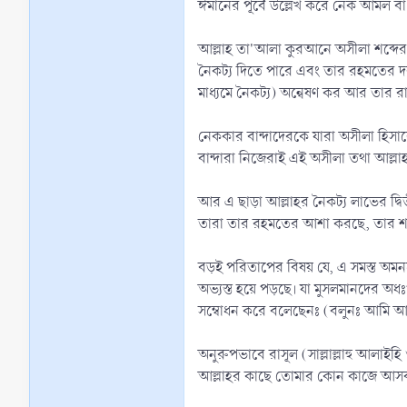
ঈমানের পূর্বে উল্লেখ করে নেক আমল বা স
আল্লাহ তা'আলা কুরআনে অসীলা শব্দের উল
নৈকট্য দিতে পারে এবং তার রহমতের দর
মাধ্যমে নৈকট্য) অন্বেষণ কর আর তার 
নেককার বান্দাদেরকে যারা অসীলা হিসা
বান্দারা নিজেরাই এই অসীলা তথা আল্লাহর
আর এ ছাড়া আল্লাহর নৈকট্য লাভের দ্ব
তারা তার রহমতের আশা করছে, তার শাস্
বড়ই পরিতাপের বিষয় যে, এ সমস্ত অমন
অভ্যস্ত হয়ে পড়ছে। যা মুসলমানদের অধঃ
সম্বোধন করে বলেছেনঃ (বলুনঃ আমি আম
অনুরুপভাবে রাসূল (সাল্লাল্লাহু আলাই
আল্লাহর কাছে তোমার কোন কাজে আসবনা