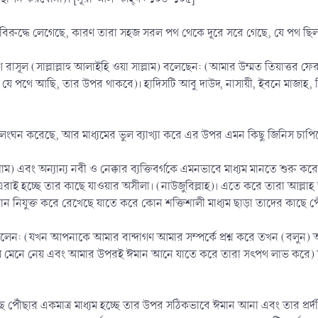
বিরুদ্ধে লেগেছে, কারণ তারা সহজ সরল পথ থেকে দূরে সরে গেছে, যে পথ ছিল 
রণ রাসূল (সাল্লাল্লাহু আলাইহি ওয়া সাল্লাম) বলেছেন: (আমার উম্মত তিয়াত্তর ফের
ে পথে আছি, তার উপর থাকবে)। হাদিসটি আবু দাউদ, নাসায়ী, ইবনে মাজাহ, তিরমি
ীমালংঘন করেছে, আর মাধ্যমের ভুল ব্যাখ্যা করে এর উপর এমন কিছু জিনিস চাপ
াল্লাম) এবং অন্যান্য নবী ও নেক্কার ব্যক্তিবর্গকে এমনভাবে মাধ্যম মানতে শু
াই হচ্ছে তার কাছে যাওয়ার অসীলা। (নাউজুবিল্লাহ)। এতে করে তারা আল্লা
োয়ান নিযুক্ত করে রেখেছে যাতে করে কোন শক্তিশালী মাধ্যম ছাড়া তাদের কাছে প
বলেন: (যখন আপনাকে আমার বান্দাগণ আমার সম্পর্কে প্রশ্ন করে তখন (বল
ুম মেনে নেয় এবং আমার উপরই ঈমান আনে যাতে করে তারা সৎপথ লাভ করে) আল্
 পৌঁছার একমাত্র মাধ্যম হচ্ছে তার উপর সঠিকভাবে ঈমান আনা এবং তার প্রর