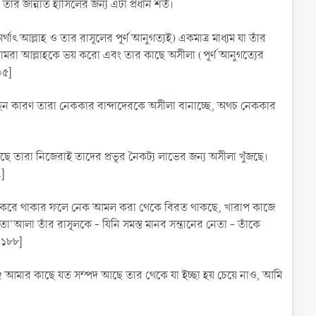
তার জান্নাত হাসিলের জন্য এটা প্রধান শর্ত।
ৎ আল্লাহ ও তার রাসূলের পূর্ণ আনুগত্যই) একমাত্র মাধ্যম যা তাঁর
োমরা আল্লাহকে ভয় করো এবং তার কাছে অসীলা (পূর্ণ আনুগত্যের
৩৫]
ছেন কারণ তারা নেককার বান্দাদেরকে অসীলা বানাচ্ছে, অথচ নেককার
তারা নিজেরাই তাদের প্রভূর নৈকট্য লাভের জন্য অসীলা খুঁজছে।
৭]
রসা করে থাকার ফলে নেক আমল করা থেকে বিরত থাকছে, খারাপ কাজে
'আলা তাঁর রাসূলকে - যিনি সমস্ত মানব সন্তানের নেতা - তাঁকে
 ১৮৮]
মা ! আমার কাছে যত সম্পদ আছে তার থেকে যা ইচ্ছা হয় চেয়ে নাও, আমি