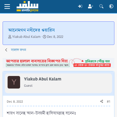
আলেমগণ নবীদের ওয়ারিস
T
S
Yiakub Abul Kalam
Dec 8, 2022
h
t
r
a
সালাফ কথন
e
r
a
t
d
d
s
a
t
t
a
e
Yiakub Abul Kalam
Y
r
Guest
t
e
r
Dec 8, 2022
#1
শায়খ সালেহ আল-উসয়মী হাফিযাহুল্লাহ বলেনঃ