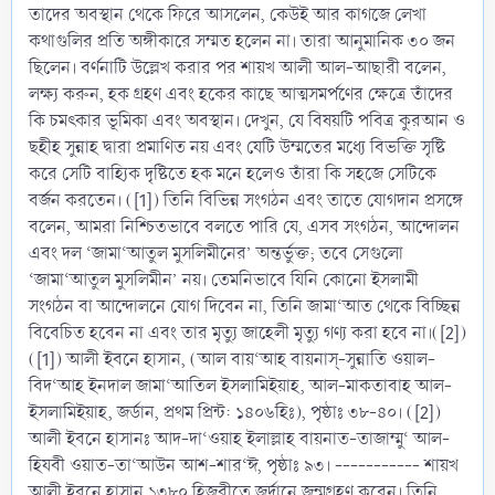
তাদের অবস্থান থেকে ফিরে আসলেন, কেউই আর কাগজে লেখা
কথাগুলির প্রতি অঙ্গীকারে সম্মত হলেন না। তারা আনুমানিক ৩০ জন
ছিলেন। বর্ণনাটি উল্লেখ করার পর শায়খ আলী আল-আছারী বলেন,
লক্ষ্য করুন, হক গ্রহণ এবং হকের কাছে আত্মসমর্পণের ক্ষেত্রে তাঁদের
কি চমৎকার ভূমিকা এবং অবস্থান। দেখুন, যে বিষয়টি পবিত্র কুরআন ও
ছহীহ সুন্নাহ দ্বারা প্রমাণিত নয় এবং যেটি উম্মতের মধ্যে বিভক্তি সৃষ্টি
করে সেটি বাহ্যিক দৃষ্টিতে হক মনে হলেও তাঁরা কি সহজে সেটিকে
বর্জন করতেন। ([1]) তিনি বিভিন্ন সংগঠন এবং তাতে যোগদান প্রসঙ্গে
বলেন, আমরা নিশ্চিতভাবে বলতে পারি যে, এসব সংগঠন, আন্দোলন
এবং দল ‘জামা‘আতুল মুসলিমীনের’ অন্তর্ভুক্ত; তবে সেগুলো
‘জামা‘আতুল মুসলিমীন’ নয়। তেমনিভাবে যিনি কোনো ইসলামী
সংগঠন বা আন্দোলনে যোগ দিবেন না, তিনি জামা‘আত থেকে বিচ্ছিন্ন
বিবেচিত হবেন না এবং তার মৃত্যু জাহেলী মৃত্যু গণ্য করা হবে না।([2])
([1]) আলী ইবনে হাসান, (আল বায়‘আহ বায়নাস্‌-সুন্নাতি ওয়াল-
বিদ‘আহ ইনদাল জামা‘আতিল ইসলামিইয়াহ, আল-মাকতাবাহ আল-
ইসলামিইয়াহ, জর্ডান, প্রথম প্রিন্ট: ১৪০৬হিঃ), পৃষ্ঠাঃ ৩৮-৪০। ([2])
আলী ইবনে হাসানঃ আদ-দা‘ওয়াহ ইলাল্লাহ বায়নাত-তাজাম্মু‘ আল-
হিযবী ওয়াত-তা‘আউন আশ-শার‘ঈ, পৃষ্ঠাঃ ৯৩। ----------- শায়খ
আলী ইবনে হাসান ১৩৮০ হিজরীতে জর্দানে জন্মগ্রহণ করেন। তিনি