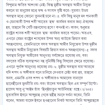
বিন্দুমাত্র ক্ষতির আশংকা নেই। কিন্তু মুক্বীম অবস্থায় আমীর নিযুক্ত
করলে তা মানুষের মধ্যে দ্বন্দ্ব ও ফাসাদ সৃষ্টি করে। সুতরাং উভয়
অবস্থার মধ্যে কোনো তুলনাই চলে না। ৪. যদি কিছু মানুষ মদ পানকারী
ও যেনাকারী উপর শরী‘আতের ‘হদ্দ’ কার্যকর করার জন্য ঐক্যবদ্ধ
হয়, তাহলে কি সেটি গ্রহণযোগ্য হবে? কখনই না। কারণ, শুধুমাত্র
রাষ্ট্রের শাসক শরী‘আতের ‘হদ্দ’ কার্যকর করতে পারেন। অতএব,
এখানে যেমন রাষ্ট্রের শাসকের উপর অন্য কাউকে ক্বিয়াস করা
অগ্রহণযোগ্য, তেমনিভাবে সফর অবস্থায় আমীর নিযুক্তের উপর মুক্বীম
অবস্থায় আমীর নিযুক্তের বিষয়টি ক্বিয়াস করাও অগ্রহণযোগ্য। ৫. সফর
অবস্থায় নিযুক্ত আমীরের আনুগত্য সর্বক্ষেত্রে প্রযোজ্য নয়; বরং
সফরের সঠিক ব্যবস্থাপনা সহ সুনির্দিষ্ট কিছু বিষয়ের ক্ষেত্রে প্রযোজ্য।
এখানে পূর্ণাঙ্গ আনুগত্য প্রযোজ্য নয়। ৬. মুক্বীম অবস্থার বায়‘আতকে
যদি শপথ ও অঙ্গীকার বলে চালিয়ে দেওয়ার চেষ্টা করা হয়, তাহলে
বলব, এমনকি এসব শপথ ও অঙ্গীকারও আমাদের সালাফে
ছালেহীনের মূলনীতি নয়। বরং তাঁদের অবস্থান ছিল এর সম্পূর্ণ উল্টো।
হাফেয আবু নু‘আইম তাঁর ‘হিল্‌ইয়াতুল আউলিয়াহ’ গ্রন্থে (২/২০৪)
মুতাররিফ ইবনে আব্দুল্লাহ থেকে ছহীহ সনদে বর্ণনা করেন, তিনি
বলেন, আমরা যায়েদ ইবনে ছওহানের নিকট আসলে তিনি আব্দুল্লাহকে