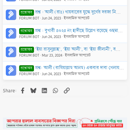
প্রশ্ন : আলী (রাঃ) খায়বারের যুদ্ধে দুর্গের দরজা নিজের হাতে তুলে নেন এবং সেটাকেই ঢাল হিসাবে ব্যবহার করতে করতে এগিয়ে যান। দরজাটি এত ভারী ছিল যে, পরবর্তী
প্রশ্নোত্তর
FORUM BOT
Jun 24, 2023
ইসলামিক আপডেট
প্রশ্ন : বুখারী ৪০২৪ নং হাদীছে উল্লেখ রয়েছে ওছমান (রাঃ)-এর হত্যাকান্ডের পর আর কোন বদরী ছাহাবী জীবিত ছিলেন না। কিন্তু ইতিহাসে প্রমাণিত যে আলী (রাঃ) চতূ
প্রশ্নোত্তর
FORUM BOT
Jun 24, 2023
ইসলামিক আপডেট
‘ইয়া রাসুলুল্লাহ’, ‘ইয়া আলী’, বা ‘ইয়া জীলানী’, বলা বৈধ কি?
প্রশ্নোত্তর
FORUM BOT
Mar 23, 2024
ইসলামিক আপডেট
প্রশ্ন: আলী (রাযিয়াল্লাহু আনহু) একবার দাবা খেলায় রত কিছু মানুষের পাশ দিয়ে যাওয়ার সময় বললেন, এই মুর্তিগুলো কী, যাদের সামনে তোমরা বসে আছ? এগুলো স্পর্শ ক
প্রশ্নোত্তর
FORUM BOT
Jun 24, 2023
ইসলামিক আপডেট
Facebook
Bluesky
LinkedIn
WhatsApp
Link
Share: