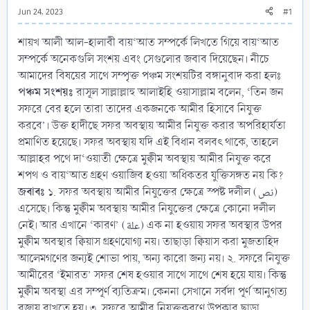
Jun 24, 2023
#1
শায়খ আলী আল-হালাবী বায়‘আত সম্পর্কে লিখতে গিয়ে বায়‘আত
সম্পর্কে অনেকগুলি সংশয় এবং সেগুলোর জবাব দিয়েছেন। নীচে
আমাদের বিষয়ের সাথে সম্পৃক্ত পঞ্চম সংশয়টির বঙ্গানুবাদ করা হলঃ
পঞ্চম সংশয়ঃ
রাসূল সাল্লাল্লাহু আলাইহি ওয়াসাল্লাম বলেন, ‘তিন জন
সফরে বের হলে তারা তাদের একজনকে আমীর হিসাবে নিযুক্ত
করবে’। উক্ত হাদীছে সফর অবস্থায় আমীর নিযুক্ত করার অপরিহার্যতা
প্রমাণিত হয়েছে। সফর অবস্থায় যদি এই বিধান বলবৎ থাকে, তাহলে
আল্লাহর পথে দা‘ওয়াতী ক্ষেত্রে মুক্বীম অবস্থায় আমীর নিযুক্ত করে
শপথ ও বায়‘আত গ্রহণ ওয়াজিব হওয়া অধিকতর যুক্তিসঙ্গত নয় কি?
জবাবঃ
১. সফর অবস্থায় আমীর নিযুক্তের ক্ষেত্রে স্পষ্ট দলীল (نص)
এসেছে। কিন্তু মুক্বীম অবস্থায় আমীর নিযুক্তের ক্ষেত্রে কোনো দলীল
নেই। আর এখানে ‘কারণ’ (علة) এক না হওয়ায় সফর অবস্থার উপর
মুক্বীম অবস্থার ক্বিয়াস গ্রহণযোগ্য নয়। তাছাড়া ক্বিয়াস করা মুজতাহিদ
আলেমগণের জন্যই শোভা পায়, অন্য কারো জন্য নয়। ২. সফরে নিযুক্ত
আমীরের ‘ইমারত’ সফর শেষ হওয়ার সাথে সাথে শেষ হয়ে যায়। কিন্তু
মুক্বীম অবস্থা এর সম্পূর্ণ ব্যতিক্রম। কেননা সেখানে সর্বদা পূর্ণ আনুগত্য
বজায় রাখতে হয়। ৩. সফরে আমীর নিযুক্তকরণে উপকার ছাড়া