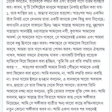
ডেকে বলতেন, তাদেরকে সম্মান কর এবং তাদের সাথে উত্তম ব্যবহার
কর। কারণ, দু’টি বৈশিষ্ট্যের মাধ্যমে আল্লাহর নৈকট্য হাছিল করা যায়:
১. তার শাস্তির ভয় ২. জান্নাত লাভের প্রত্যাশা। অতঃপর অন্য একদিন
তাঁর নিকট এসে দেখলাম তারা একটি কাগজে বেশ কিছু কথা লিখেছে।
কথাগুলি এভাবে সাজানো ছিলঃ ‘মহান আল্লাহ আমাদের প্রভূ, মুহাম্মাদ
সাল্লাল্লাহু আলাইহি ওয়াসাল্লাম আমাদের নবী, কুরআন আমাদের
আদর্শ। যে আমাদের সাথে থাকবে, সে আমাদেরই একজন এবং আমরা
তাকে বন্ধু হিসাবে গ্রহণ করব। পক্ষান্তরে যে আমাদের বিরোধিতা
করবে, আমরা তার সাথে শত্রুতা পোষণ করব। আমরা সকলে ঐক্যবদ্ধ
থাকব, আমরা সকলে ঐক্যবদ্ধ থাকব’। কাগজটি উপস্থিত প্রত্যেক
ব্যক্তিকে দিয়ে জিজ্ঞেস করা হচ্ছিল, ‘তুমি কি এর প্রতি সম্মতি প্রদান
করছ’?....অতঃপর কাগজটি আমার নিকট পৌঁছলে আমাকে একই
কথা জিজ্ঞেস করা হলো। আমি বললাম, না, আমি সম্মতি প্রদান করছি
না। তখন যায়েদ ইবনে ছওহান বললেন, এ বালককে আরো অবকাশ
দাও, হয়তো সে তার সিদ্ধান্ত থেকে ফিরে আসবে। তারপর তিনি
আমাকে লক্ষ্য করে বললেন, তুমি তোমার সপক্ষে যুক্তি পেশ কর। আমি
বললাম, মহান আল্লাহ তাঁর কিতাবে আমার কাছ থেকে অঙ্গীকার
নিয়েছেন, আমি সে অঙ্গীকার ব্যতীত অন্য কারো কাছে কস্মিনকালেও
নতুন কোনো অঙ্গীকার করব না। আমি একথা বলার পর সকলেই