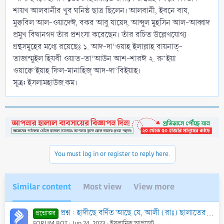
শায়খ আলবানীর খুব ঘনিষ্ঠ ছাত্র ছিলেন। আলবানী, ইবনে বায,
মুক্ববিল আল-ওয়াদেঈ, বকর আবু যায়েদ, আব্দুল মুহসিন আল-আব্বাদ
প্রমুখ বিদ্বানগণ তাঁর প্রশংসা করেছেন। তাঁর রচিত উল্লেখযোগ্য
গ্রন্থসমূহের মধ্যে রয়েছেঃ ১. আদ-দা‘ওয়াহ ইলাল্লাহ বায়নাত্‌-
তাজাম্মুইল হিযবী ওয়াত-তা‘আউন আশ-শারঈ ২. রু’ইয়া
ওয়াক্বে‘ইয়াহ ফিল-মানাহিজ্‌ আদ-দা‘বিইয়াহ।
সূত্র:
ইসলামহাউজ.কম।
You must log in or register to reply here.
Similar content
Most view
View more
প্রশ্ন : হাদীছে বর্ণিত আছে যে, আলী (রাঃ) ছালাতের রুকূ অবস্থায় তার হাতের আংটিটি ছাদাক্বা করলে সূরা মায়েদার একটি আয়াত নাযিল হয়। বর্ণনাটির সত্যতা জানতে চ
প্রশ্নোত্তর
FORUM BOT
Jun 24, 2023
ইসলামিক আপডেট