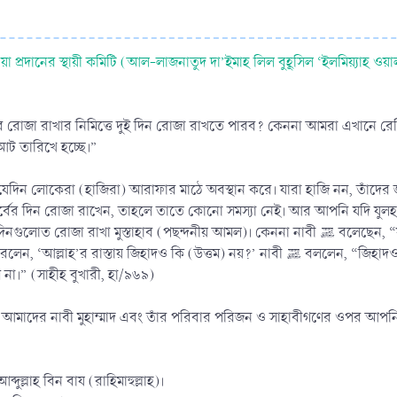
প্রদানের স্থায়ী কমিটি (আল-লাজনাতুদ দা’ইমাহ লিল বুহূসিল ‘ইলমিয়্যাহ ওয়
রোজা রাখার নিমিত্তে দুই দিন রোজা রাখতে পারব? কেননা আমরা এখানে র
আট তারিখে হচ্ছে।”
দিন লোকেরা (হাজিরা) আরাফার মাঠে অবস্থান করে। যারা হাজি নন, তাঁদের
র্বের দিন রোজা রাখেন, তাহলে তাতে কোনো সমস্যা নেই। আর আপনি যদি যুলহ
তাহাব (পছন্দনীয় আমল)। কেননা নাবী ﷺ বলেছেন, “যুলহাজ্ব মাসের প্রথম দশদিনের আমলের চেয়ে অন্য কোনো দিনের
 (উত্তম) নয়?’ নাবী ﷺ বললেন, “জিহাদও নয়। তবে সে ব্যক্তি ব্যতীত, যে নিজের জান ও মালের ঝুঁকি নিয়েও
না।” (সাহীহ বুখারী, হা/৯৬৯)
 আমাদের নাবী মুহাম্মাদ এবং তাঁর পরিবার পরিজন ও সাহাবীগণের ওপর আপনি দ
দুল্লাহ বিন বায (রাহিমাহুল্লাহ)।