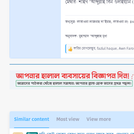
মেম্বার: শাইখ ‘আব্দুল্লাহ বিন গুদাইয়্যান (
তথ্যসূত্র: ফাতাওয়া লাজনাহ দা’ইমাহ; ফাতওয়া নং: ৪০৫২
অনুবাদক: মুহাম্মাদ ‘আব্দুল্লাহ মৃধা
করিম মোখলেছুর
,
fazlul haque
,
Awn Faro
R
e
a
c
t
i
o
n
s
:
Similar content
Most view
View more