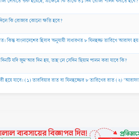
জা দেরিতে শুরু হয়েছে, এক্ষেত্রে কি তাকে ৩১ দিন রোজা পালন করতে হবে?
দিলে কি রোজার কোনো ক্ষতি হবে?
্নাত। কিন্তু বাংলাদেশের হিসাব অনুযায়ী সাধারণত ৮ যিলহজ্জ তারিখে আরাফা হ
 দিনটি যদি জুম‘আর দিন হয়, তাহ’লে সেদিন ছিয়াম পালন করা যাবে কি?
রূরী হয়ে যাবে। (১) তারবিয়ার রাত বা যিলহজ্জের ৮ তারিখের রাত (২) ‘আরাফ