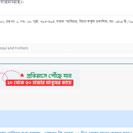
রাহিমাহুল্লাহ)।
; প্রশ্ন নং: ১; খণ্ড: ১০; পৃষ্ঠা: ৩৯৩-৩৯৪; দারুল ‘আসিমাহ, রিয়াদ কর্তৃক প্রকাশিত; সন: ১৪১৬ হি./১৯৯
oqui
and 9 others