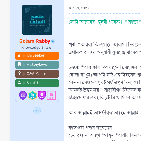
r
Jun 21, 2023
t
e
সৌদি আরবের ‘ইলমী গবেষণা ও ফাতাওয়া 
r
Golam Rabby
প্রশ্ন:
“আমরা কি এখানে আরাফা দিবসের 
Knowledge Sharer
এখানকার সময় অনুযায়ী যুলহাজ্ব মাসের 
ilm Seeker
HistoryLover
উত্তর:
“আরাফার দিবস হলো সেই দিন, যে
Q&A Master
রোজা রাখুন। আপনি যদি এই দিবসের পূ
কেননা সেগুলো খুবই মর্যাদাপূর্ণ দিন, যে দিনগুলোত রোজা রাখা মুস্
Salafi User
আমলই উত্তম নয়।” সাহাবীগণ জিজ্ঞেস করলেন, ‘আল্লাহ’র রাস্তায় জিহাদও কি
জিহাদে যায় এবং কিছুই নিয়ে ফিরে আসে 
আর আল্লাহই তাওফীক্বদাতা। হে আল্লাহ,
ফাতওয়া প্রদান করেছেন—
চেয়ারম্যান: শাইখ ‘আব্দুল ‘আযীয বিন ‘আব্