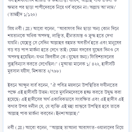
অবস্থানকারীগণ মার্জিত ও ক্ষমাপ্রাপ্ত। কারণ, আল্লাহ পাক তওবা ও
ক্ষমার পর ছাড়া পাপীদেরকে নিয়ে গর্ব করেন না। অল্লাহু আ'লাম।'
(তামহীদ ১/১২০)
প্রিয় নবী (ﷺ) আরো বলেন, “আরাফার দিন ছাড়া অন্য কোন দিনে
শয়তানকে অধিক অপদস্থ, লাঞ্ছিত, হীনতাগ্রস্ত ও ক্রুদ্ধ হতে দেখা
যায়নি। যেহেতু সে সেদিন আল্লাহর রহমত অবতীর্ণ হতে এবং মানুষের
বড় বড় পাপ মার্জনা হতে দেখে তাই। যেমন বদরের যুদ্ধের দিনও সে
অপদস্থ হয়েছিল। যখন জিবরীল কে (যুদ্ধের জন্য) ফিরিশ্তাদলের
ব্যুহবিন্যাস করতে দেখেছিল।” (মুআত্তা মালেক ১/ ৪২২, হাদীসটি
মুরসাল যয়ীফ, মিশকাত ২/৭৯৮)
ইবনে আব্দুল বার্র বলেন, "ঐ পবিত্র ময়দানে উপস্থিতির ফযীলতের
পক্ষে এই হাদীসটি উত্তম। যাতে মুসলিমদেরকে হজ্জ করতে উদ্বুদ্ধ করা
হয়েছে। এই হাদীসের অর্থ একাধিকভাবে সংরক্ষিত এবং এই হাদীস এই
কথার উপর দলীল যে, যে ব্যক্তি এই মহা প্রান্তরে উপস্থিত হবে তাকে
আল্লাহ পাক মার্জনা করবেন। ইনশাআল্লাহ।"
নবী (ﷺ) আরো বলেন, “আল্লাহ তাআলা আরাফাত-ওয়ালাদের নিয়ে