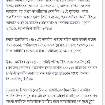
ইবনে কুদামাহ বলেন, 'ইমাম আহমদ (রঃ) কে জিজ্ঞাসা করা হল,
'কোন্ হাদীসের ভিত্তিতে মনে করেন যে, আরাফার দিন ফজরের
নামাযের পর থেকে তাশরীকের শেষ দিন (১৩ই যুলহজ্জ) পর্যন্ত
তকবীর পাঠ করতে হয়?' তিনি বললেন, ‘হযরত উমর, আলী, ইবনে
আব্বাস ও ইবনে মাসউদ (সাহাবাগণের) সর্বসম্মতিক্রমে।' (মুগনী
৩/২৮৯, ইরওয়াউল গালীল ৩/১২৫)
ইবনে তাইমিয়্যাহ (রঃ) এই তকবীর পাঠকে সঠিক বলে সমর্থন করেন
এবং বলেন, 'অধিকাংশ সলফ, ফুকাহায়ে সাহাবা এবং ইমামগণেরও
উক্তি এটাই।' (ফাতাওয়া ইবনে তাইমিয়্যাহ 24/220,222)
ইবনে কাসীর (রঃ) বলেন, 'এটাই প্রসিদ্ধ উক্তি এবং এর উপরেই
(সকলের) আমল।' (তফসীর ইবনে কাসীর ১/৩৫৮) নামাযের পর যদি
কেউ ঐ তকবীর একবার মাত্র পাঠ করে তাহলেই যথেষ্ট। অবশ্য
তিনবার পড়াই উত্তম।
সুতরাং মুসলিমগণ ঈদের দিন ও তাশরীকের দিনগুলিতে তকবীর
পাঠের উপর সানুরাগ মনোযোগ দেবে। মহিলারা বাড়িতে নামাযের পর
অথবা মসজিদে জামাআতে উপস্থিত হলে জামাআতের পর চুপে চুপে