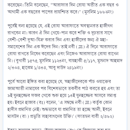
করেছেন। তিনি বলেছেন, “আরাফার দিন রোযা অতীত এক বছর ও
আগামী এক বছরের পাপের প্রায়শ্চিত করে।” (মুসলিম ১৬৬২নং)
পূর্বেই বলা হয়েছে যে, এই রোযা আরাফাতে অবস্থানরত হাজীগণ
রাখবেন না। কারণ ঐ দিন খেয়ে-পান করে শক্তি ও দৃঢ়তার সাথে
বেশী-বেশী দুআ-যিক্র করার দিন এবং হাজীদের জন্য ঐ মহা-
সমাবেশের দিন এক ঈদের দিন। তাই নবী (ﷺ) ঐ দিনে আরাফাতে
রোযা রাখতে নিষেধ করেছেন এবং নিজেও আরাফাতে রোযা রাখেন
নি। (বুখারী ১৫৭৫, মুসলিম ১১২৩নং, বায়হাকী ৫/১১৭, মুসনাদ আহমাদ
২/৩০৪, হাকেম ১/৪৩৪, আবূ দাউদ ২৪১৯নং)
পূর্বে আরো ইঙ্গিত করা হয়েছে যে, অহাজীদেরকে পাঁচ ওয়াক্তের
জামাআতী নামাযের পর বিশেষভাবে তকবীর পাঠ করতে হয় এবং তা
৯ই যুলহজ্জের ফজর থেকে শুরু হয়ে ১৩ই যুলহজ্জের আসরে সমাপ্ত
হয়। ইবনে হাজার (রঃ) বলেন, 'এ সম্বন্ধে নবী (ﷺ) কর্তৃক কোন
হাদীস প্রমাণিত নেই। শুদ্ধভাবে যা প্রমাণিত তা হচ্ছে আলী, ইবনে
মাসউদ (রা:) প্রভৃতি সাহাবাগণের উক্তি।' (ফাতহুল বারী ২/৪৬২)