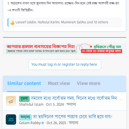
1. অনেকের ধারণা মতে জুমআর দিন আরাফার (হজ্জের) দিন হলে সেই হজ্জ আকবরী হজ্জ হয়
-এ কথাটি ভিত্তিহীন।
Lateef Uddin
,
Hafezul Karim
,
Muminah Saliha
and 12 others
R
e
a
c
t
i
o
n
You must log in or register to reply here.
s
:
Similar content
Most view
View more
সময়ের মধ্যে সর্বোত্তম সময়, দিনের মধ্যে সর্বোত্তম দিন এবং মাসের মধ্যে সর্বোত্তম মাস
খুতবা
Shahidul Islam
Oct 5, 2024
অন্যান্য
তা ছয়দিনের পাপের পাল্লার চেয়ে ভারি হয়ে যায়!
অন্যান্য
Golam Rabby
Oct 26, 2025
অন্যান্য