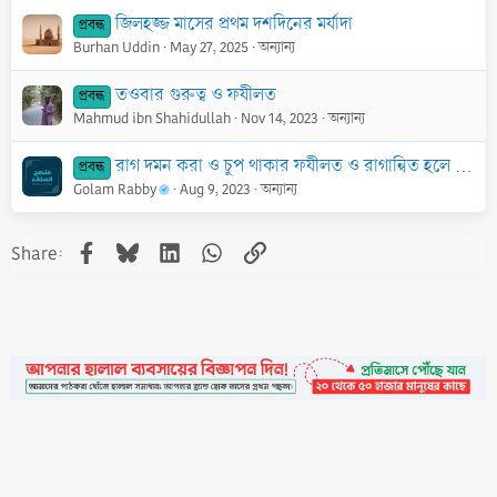
জিলহজ্জ মাসের প্রথম দশদিনের মর্যাদা
প্রবন্ধ
Burhan Uddin
May 27, 2025
অন্যান্য
তওবার গুরুত্ব ও ফযীলত
প্রবন্ধ
Mahmud ibn Shahidullah
Nov 14, 2023
অন্যান্য
রাগ দমন করা ও চুপ থাকার ফযীলত ও রাগান্বিত হলে করণীয়
প্রবন্ধ
Golam Rabby
Aug 9, 2023
অন্যান্য
Facebook
Bluesky
LinkedIn
WhatsApp
Link
Share:
•
Contact
•
FAQs
•
Medals
•
Facebook
•
Terms
•
Privacy