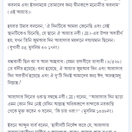
করলাম এবং ইসলামকে তোমাদের জন্য দ্বীনরূপে মনোনীত করলাম”
(এই আয়াত)।
হযরত উমার বললেন, 'ঐ দিনটিকে আমরা জেনেছি এবং সেই
স্থানটিকেও চিনেছি; যে স্থানে ঐ আয়াত নবী (ﷺ)-এর উপর অবতীর্ণ
হয়, যখন তিনি জুমআর দিন আরাফার ময়দানে দন্ডায়মান ছিলেন।
(বুখারী ৪৫, মুসলিম ৩০ ১৭নং)
প্রশ্নকারী ছিল কা'ব আল আহবার। যেমন তফসীরে তাবারী (৯/৫২৬)
তে বর্ণিত হয়েছে। বলা হয়েছে, ঐ আয়াত জুমআর দিন এবং আরাফার
দিন অবতীর্ণ হয়েছে এবং ঐ দু'টি দিনই আমাদের জন্য ঈদ, আলহামদু
1
লিল্লাহ।
আরাফার দিনের গুরুত্ব সম্বন্ধে নবী (ﷺ) বলেন, “আরাফার দিন ছাড়া
এমন কোন দিন নেই যেদিন আল্লাহ অধিকরূপে বান্দাকে নরকাগ্নি
থেকে মুক্ত করেন ও বলেন, 'কি চায় ওরা?” (মুসলিম ১৩৪৮নং)
ইবনে আব্দুল বার্র বলেন, 'হাদীসটি নির্দেশ করে যে, আরাফায়