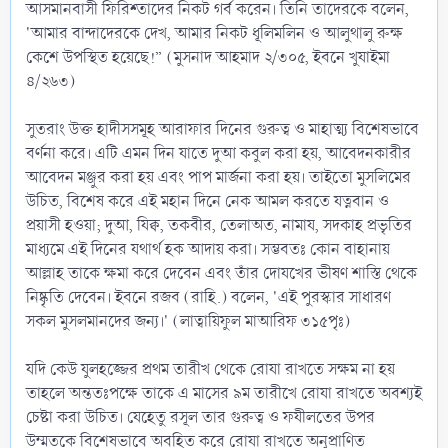
আসমানবাসী ফিরিশ্তাদের নিকট গর্ব করেন। তিনি তাদেরকে বলেন,
'আমার বান্দাদেরকে দেখ, আমার নিকট ধূলিমলিন ও আলুথালু রুক্ষ
কেশে উপস্থিত হয়েছে!” (মুসনাদ আহমাদ ২/৩০৫, ইবনে খুযাইমা
৪/২৬৩)
সুতরাং উক্ত হাদীসসমূহ আরাফার দিনের গুরুত্ব ও মাহাত্ম্য বিশেষভাবে
বর্ণনা করে। এটি এমন দিন যাতে দুআ কবুল করা হয়, আবেদনকারীর
আবেদন মঞ্জুর করা হয় এবং পাপ মার্জনা করা হয়। তাইতো মুসলিমের
উচিত, বিশেষ করে এই মহান দিনে নেক আমল করতে যত্নবান ও
প্রয়াসী হওয়া; দুআ, যিক্ব, তকবীর, তেলাঅত, নামায, সদকাহ প্রভৃতির
মাধ্যমে এই দিনের যথার্থ হক আদায় করা। সম্ভবতঃ কোন বাহানায়
আল্লাহ তাকে ক্ষমা করে দেবেন এবং তাঁর দোযখের ভীষণ শাস্তি থেকে
নিষ্কৃতি দেবেন। ইবনে রজব (রাহি.) বলেন, 'এই পুরস্কার সাধারণ
সকল মুসলমানদের জন্য।' (লাত্বায়িফুল মাআরিফ ৩১৫পৃঃ)
যদি কেউ যুলহজ্জের প্রথম তারীখ থেকে রোযা রাখতে সক্ষম না হয়
তাহলে অন্ততঃপক্ষে তাকে এ মাসের ৯ম তারীখে রোযা রাখতে অবশ্যই
চেষ্টা করা উচিত। যেহেতু রসূল তার গুরুত্ব ও ফযীলতের উপর
উম্মতকে বিশেষভাবে অবহিত করে রোযা রাখতে অনুপ্রাণিত