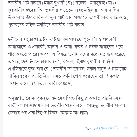
তকবীর পাঠ করবে। ইমাম বুখারী (রঃ) বলেন, ‘মায়মূনাহ (রাঃ)
কুরবানীর ঈদের দিন তকবীর পড়তেন এবং মহিলারা আবান বিন
উসমান ও উমার বিন আব্দুল আযীযের পশ্চাতে তাশরীকের রাত্রিসমূহে
পুরুষদের সহিত মসজিদে তকবীর পাঠ করত।
দলীলের সহজার্থে এই কথাই প্রকাশ পায় যে, গৃহবাসী ও পথচারী,
জামাআতে ও একাকী, আদায় ও কাযা, ফরয ও নফল নামাযের পরে
পাঠ করতে পারে। অবশ্য এ বিষয়ে উলামাগণের মধ্যে মতান্তর রয়েছে।
তবে হাফেয ইবনে হাজার (রঃ) বলেন, 'ইমাম বুখারীর বাহ্যিক
এখতিয়ারে বুঝা যায় যে, (তকবীর উপরোক্ত) সকল মানুষ ও নামাযেই
শামিল হবে এবং তিনি যে সমস্ত বর্ণনা পেশ করেছেন তা ঐ কথার
সমর্থন করে।' (ফাতহুল বারী ২/৪৫৭)
অনুরূপভাবে মসবুক (যে ইমামের পিছে কিছু রাকআত পায়নি সে)ও
বাকী নামায আদায় করে তকবীর পাঠ করবে। যেহেতু তকবীর সালাম
ফেরার পর এক বিধেয় যিকর। আল্লাহু আ'লাম।
পড়ুন:
যুল হজ্জের তের দিন - PDF