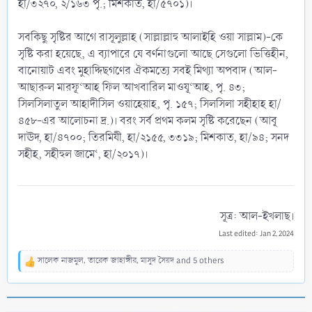
হা/৩২৭০, ২/১৬৩ পৃ.; মিশকাত, হা/৫৭০১)।
সবকিছু সৃষ্টির আগে রাসূলুল্লাহ (সাল্লাল্লাহু আলাইহি ওয়া সাল্লাম)-কে
সৃষ্টি করা হয়েছে, এ ব্যাপারে যে বর্ণনাগুলো আছে সেগুলো ভিত্তিহীন,
বানোয়াট এবং মুহাদ্দিছগণের ঐকমত্যে সবই মিথ্যা অপবাদ (আল-
আছারুল মারফূ‘আহ ফিল আখবারিল মাওযূ‘আহ, পৃ. ৪৩;
সিলসিলাতুল আহাদীসিল ওয়াহেয়াহ, পৃ. ১৫৭; সিলসিলা সহীহাহ হা/
৪৫৮-এর আলোচনা দ্র.)। বরং সর্ব প্রথম কলম সৃষ্টি করেছেন (আবূ
দাঊদ, হা/৪৭০০; তিরমিযী, হা/২১৫৫, ৩৩১৯; মিশকাত, হা/৯৪; সনদ
সহীহ, সহীহুল জামে‘, হা/২০১৭)।
সূত্র: আল-ইখলাছ।​
Last edited:
Jan 2, 2024
সালেক নাজমুল
,
তারেক জাহাঙ্গীর
,
মাসুদ সৈয়দ
and 5 others
R
e
a
c