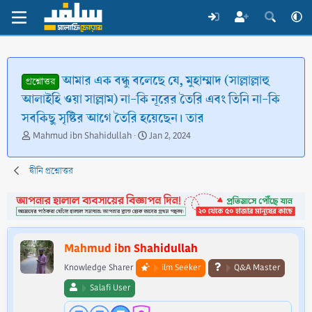
আমার এক বন্ধু বলেছে যে, মুহাম্মাদ (সাল্লাল্লাহু
প্রশ্নোত্তর
আলাইহি ওয়া সাল্লাম) না-কি নূরের তৈরি এবং তিনি না-কি
সবকিছু সৃষ্টির আগে তৈরি হয়েছেন। তার
T
S
Mahmud ibn Shahidullah
Jan 2, 2024
h
t
r
a
দ্বীনি প্রশ্নোত্তর
e
r
a
t
d
d
s
a
t
t
a
e
Mahmud ibn Shahidullah
r
t
Knowledge Sharer
ilm Seeker
Q&A Master
e
Salafi User
r