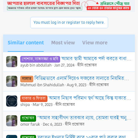
t
i
o
n
You must log in or register to reply here.
s
:
Similar content
Most view
View more
আমার স্বামী আমাকে পর্দা করতে বাধা দেয়, এমতাবস্থায় আমার করণীয় কী?
পোশাক, সাজসজ্জা ও ছবি
ayub bin abdullah
Jan 27, 2024
দ্বীনি প্রশ্নোত্তর
বিভিন্নভাবে এলার্ম দিয়েও ফজরের সালাতে নিয়মিতভাবে সঠিক সময়ে উঠতে পারি না। পিতা-মাতাও আমার প্রতি ক্ষোভবশত আমাকে ডেকে দেন না। এত্থেকে পরিত্রাণের উপায় কি?
সালাত
Mahmud ibn Shahidullah
Aug 9, 2023
দ্বীনি প্রশ্নোত্তর
আমার নিছাব পরিমাণ স্বর্ণ আছে কিন্তু যাকাত দেওয়ার নগদ অর্থ নেই?
যাকাত ও ফিতরা
shipa
Mar 9, 2023
দ্বীনি প্রশ্নোত্তর
‘আমার সাহাবীগণ তারকার ন্যায়, তোমরা যারই অনুসরণ কর সঠিক পথ পাবে’। হাদীসটি কি সহীহ?
প্রশ্নোত্তর
omor faruk
Dec 6, 2023
দ্বীনি প্রশ্নোত্তর
সূরাতুল ইখলাস নির্দিষ্ট করে ১০বার পাঠ করার কথা বলা হয়। আমার প্রশ্ন- এভাবে ১০বার পাঠ করার হাদীস কোনো বিশেষ ফযীলত আছে কি?