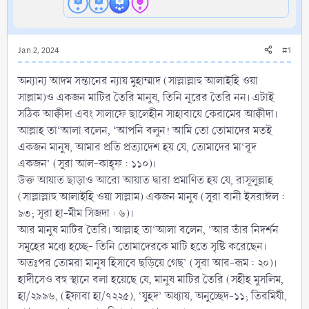
Jan 2, 2024
#1
অন্যান্য আদম সন্তানের ন্যায় মুহাম্মাদ (সাল্লাল্লাহু আলাইহি ওয়া
সাল্লাম)ও একজন মাটির তৈরি মানুষ, তিনি নূরের তৈরি নন। এটাই
সঠিক আক্বীদা এবং সালাফে ছালেহীন সাহাবায়ে কেরামের আক্বীদা।
আল্লাহ তা‘আলা বলেন, ‘আপনি বলুন! আমি তো তোমাদের মতই
একজন মানুষ, আমার প্রতি প্রত্যাদেশ হয় যে, তোমাদের মা‘বূদ
একজন’ (সূরা আল-কাহ্ফ : ১১০)।
উক্ত আয়াত ছাড়াও আরো আয়াত দ্বারা প্রমাণিত হয় যে, রাসূলুল্লাহ
(সাল্লাল্লাহু আলাইহি ওয়া সাল্লাম) একজন মানুষ (সূরা বানী ইসরাঈল :
৯৩; সূরা হা-মীম সিজদা : ৬)।
আর মানুষ মাটির তৈরি। আল্লাহ তা‘আলা বলেন, ‘আর তাঁর নিদর্শন
সমূহের মধ্যে হচ্ছে- তিনি তোমাদেরকে মাটি হতে সৃষ্টি করেছেন।
অতঃপর তোমরা মানুষ হিসাবে ছড়িয়ে গেছ’ (সূরা আর-রূম : ২০)।
হাদীসেও বহু স্থানে বলা হয়েছে যে, মানুষ মাটির তৈরি (সহীহ মুসলিম,
হা/২৯৯৬, (ইফাবা হা/৭২২৫), ‘যুহদ’ অধ্যায়, অনুচ্ছেদ-১১; তিরমিযী,