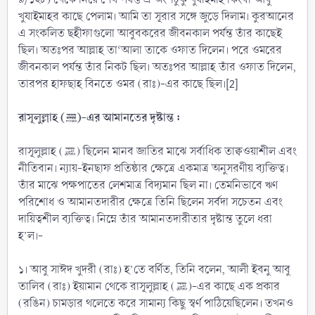
খুযাইমাহর কাছে পেলাম। আমি তা সূরার সঙ্গে জুড়ে দিলাম। কুরআনের
এ সংকলিত ছহীফাগুলো আবুবকরের জীবনকাল পর্যন্ত তাঁর কাছেই
ছিল। অতঃপর আল্লাহ তা‘আলা তাকে ওফাত দিলেন। পরে ওমরের
জীবনকাল পর্যন্ত তাঁর নিকট ছিল। অতঃপর আল্লাহ তাঁর ওফাত দিলেন,
তারপর হাফছাহ বিনতে ওমর (রাঃ)-এর কাছে ছিল।[2]
রাসূলুল্লাহ (ﷺ)-এর আমানতের দৃষ্টান্ত :
রাসূলুল্লাহ (ﷺ) ছিলেন মানব জাতির মাঝে সর্বাধিক তাক্বওয়াশীল এবং
নীতিবান। ন্যায়-ইনছাফ প্রতিষ্ঠার ক্ষেত্রে একমাত্র অনুসরণীয় ব্যক্তিত্ব।
তাঁর মাঝে পক্ষপাতের লেশমাত্র বিদ্যমান ছিল না। তেমনিভাবে ঋণ
পরিশোধ ও আমানতদারীর ক্ষেত্রে তিনি ছিলেন সর্বদা সচেতন এবং
দায়িত্বশীল ব্যক্তিত্ব। নিম্নে তাঁর আমানতদারীতার দৃষ্টান্ত তুলে ধরা
হ’ল।-
১। আবু সাঈদ খুদরী (রাঃ) হ’তে বর্ণিত, তিনি বলেন, আলী ইবনু আবু
তালিব (রাঃ) ইয়ামান থেকে রাসূলুল্লাহ (ﷺ)-এর কাছে এক প্রকার
(রঙিন) চামড়ার থলেতে করে সামান্য কিছু স্বর্ণ পাঠিয়েছিলেন। তখনও