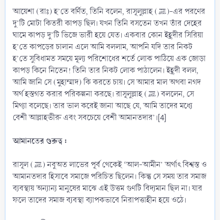
আয়েশা (রাঃ) হ’তে বর্ণিত, তিনি বলেন, রাসূলুল্লাহ (ﷺ)-এর পরণের
দু’টি মোটা কিতরী কাপড় ছিল। যখন তিনি বসতেন তখন তাঁর দেহের
ঘামে কাপড় দু’টি ভিজে ভারী হয়ে যেত। একবার কোন ইহূদীর সিরিয়া
হ’তে কাপড়ের চালান এলে আমি বললাম, আপনি যদি তার নিকট
হ’তে সুবিধামত সময়ে মূল্য পরিশোধের শর্তে লোক পাঠিয়ে এক জোড়া
কাপড় কিনে নিতেন! তিনি তার নিকট লোক পাঠালেন। ইহূদী বলল,
আমি জানি সে (মুহাম্মাদ) কি করতে চায়। সে আমার মাল অথবা নগদ
অর্থ হস্তগত করার পরিকল্পনা করছে। রাসূলুল্লাহ (ﷺ) বললেন, সে
মিথ্যা বলেছে। তার ভাল করেই জানা আছে যে, আমি তাদের মধ্যে
বেশী আল্লাহভীরু এবং সবচেয়ে বেশী আমানতদার’।[4]
আমানতের গুরুত্ব :
রাসূল (ﷺ) নবুঅত লাভের পূর্ব থেকেই ‘আল-আমীন’ অর্থাৎ বিশ্বস্ত ও
আমানতদার হিসাবে সমাজে পরিচিত ছিলেন। কিন্তু সে সময় তার সমাজ
ব্যবস্থায় অন্যান্য মানুষের মাঝে এই উত্তম গুণটি বিদ্যমান ছিল না। যার
ফলে তাদের সমাজ ব্যবস্থা ব্যাপকভাবে নিরাপত্তাহীন হয়ে ওঠে।