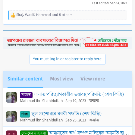
Last edited:
Sep 14, 2023
Siraj
,
Wasif
,
Hammad
and 5 others
R
e
a
c
t
i
o
n
You must log in or register to reply here.
s
:
Similar content
Most view
View more
সালাত পরিত্যাগকারীর ভয়াবহ পরিণতি (শেষ কিস্তি)
সালাত
Mahmud ibn Shahidullah
Sep 19, 2023
অন্যান্য
ভুল সংশোধনে নববী পদ্ধতি (শেষ কিস্তি)
প্রবন্ধ
Mahmud ibn Shahidullah
Sep 25, 2023
অন্যান্য
আমানতের অর্থ-সম্পদ মালিকের অনুমতি ছাড়া খরচ করার বিধান
লেনদেন ও ব্যবসা