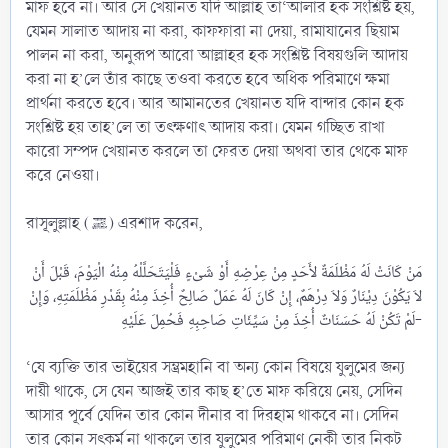
মাফ হবে না। আর সে খেয়ানত যদি আল্লাহ তা‘আলার হক সংশ্লিষ্ট হয়,
যেমন সালাত আদায় না করা, কাফফারা না দেয়া, রামাযানের ছিয়াম
পালন না করা, অনুরূপ আরো আল্লাহর হক সংশ্লিষ্ট বিষয়গুলি আদায়
করা না হ’লে তাঁর কাছে তওবা করতে হবে অধিক পরিমাণে ক্ষমা
প্রার্থনা করতে হবে। আর আমানতের খেয়ানত যদি বান্দার কোন হক
সংশ্লিষ্ট হয় তাহ’লে তা তৎক্ষণাৎ আদায় করা। যেমন গচ্ছিত রাখা
কারো সম্পদ খেয়ানত করলে তা ফেরত দেয়া অথবা তার থেকে মাফ
করে নেওয়া।
রাসূলুল্লাহ (ﷺ) এরশাদ করেন,
مَنْ كَانَتْ لَهُ مَظْلَمَةٌ لأَحَدٍ مِنْ عِرْضِهِ أَوْ شَىْءٍ فَلْيَتَحَلَّلْهُ مِنْهُ الْيَوْمَ، قَبْلَ أَنْ
لاَ يَكُوْنَ دِيْنَارٌ وَلاَ دِرْهَمٌ، إِنْ كَانَ لَهُ عَمَلٌ صَالِحٌ أُخِذَ مِنْهُ بِقَدْرِ مَظْلَمَتِهِ، وَإِنْ
لَمْ تَكُنْ لَهُ حَسَنَاتٌ أُخِذَ مِنْ سَيِّئَاتِ صَاحِبِهِ فَحُمِلَ عَلَيْهِ-​
‘যে ব্যক্তি তার ভাইয়ের সম্ভ্রমহানি বা অন্য কোন বিষয়ে যুলুমের জন্য
দায়ী থাকে, সে যেন আজই তার কাছ হ’তে মাফ করিয়ে নেয়, সেদিন
আসার পূর্বে যেদিন তার কোন দীনার বা দিরহাম থাকবে না। সেদিন
তার কোন সৎকর্ম না থাকলে তার যুলুমের পরিমাণ নেকী তার নিকট