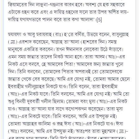
ক্বিয়ামতের দিন লাঞ্ছনা-গঞ্জনার কারণ হবে। অবশ্য যে হক সহকারে
এটাকে গ্রহণ করে এবং এ দায়িত্ব গ্রহণের ফলে তার উপর অর্পিত দায়-
দায়িত্ব যথাযথভাবে পালন করে তার কথা আলাদা’।[5]
হুযায়ফা ও আবু হুরায়রাহ (রাঃ) হ’তে বর্ণিত, উভয়ে বলেন, রাসূলুল্লাহ
(ﷺ) এরশাদ করেছেন, আল্লাহ তা‘আলা (হাশরের দিন) সমস্ত
মানুষকে একত্রিত করবেন। তখন ঈমানদার লোকেরা উঠে দাঁড়াবে।
এমন সময় জান্নাত তাদের নিকট আনা হবে। তারা আদম (আঃ)-এর
নিকট এসে বলবে, হে আমাদের পিতা! আমাদের জন্য জান্নাত খুলে
দিন। তিনি বলবেন, তোমাদের পিতার অপরাধই তো তোমাদেরকে
জান্নাত থেকে বের করেছে। আমি এর যোগ্য নই, তোমরা আমার ছেলে
ইবরাহীম খলীলুল্লাহর নিকটে যাও। তিনি বলেন, তারা ইবরাহীম
(আঃ)-এর নিকট যাবে। তিনি বলবেন, আমি এর যোগ্য নই। আমি তো
শুধু বিনয়ী দূরবর্তী খলীল ছিলাম। তোমরা বরং মূসা (আঃ)-এর নিকট
যাও। আল্লাহ তা‘আলা যার সাথে কথোপকথন করেছেন। তারা মূসা
(আঃ)-এর নিকটে যাবে। তিনি বলবেন, আমি এর উপযুক্ত নই।
তোমরা আল্লাহর কালিমা ও রূহ ঈসা (আঃ)-এর নিকটে যাও। ঈসা
(আঃ) বলবেন, আমি এর উপযুক্ত নই। অতঃপর তারা মুহাম্মাদ (ﷺ)-
এর কাছে চলে আসবে। তিনি উঠে দাঁড়াবেন। তাঁকে (শাফা‘আতের)