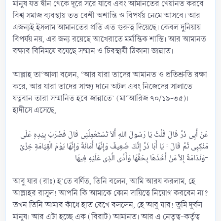
মানুষ যত দ্বীন থেকে দূরে সরে যাবে এবং আমানতের খেয়ানত করবে
বিশ্ব সমাজ ব্যবস্থায় তত বেশী অশান্তি ও বিপর্যয় নেমে আসবে। আর
এজন্যই ইসলাম আমানতের প্রতি এত গুরুত্ব দিয়েছে। কেবল দুনিয়ায়
বিপর্যয় নয়, এর জন্য রয়েছে আখেরাতে মর্মান্তিক শাস্তি। আর আমানত
রক্ষার বিনিময়ে রয়েছে সম্মান ও চিরস্থায়ী ঠিকানা জান্নাত।
আল্লাহ তা‘আলা বলেন, ‘আর যারা তাদের আমানত ও প্রতিশ্রুতি রক্ষা
করে, আর যারা তাদের সাক্ষ্য দানে অটল এবং নিজেদের সালাতে
যত্নবান তারা সম্মানিত হবে জান্নাতে’ (মা‘আরিজ ৭০/১৯-৩৫)।
হাদীসে এসেছে,
عَنْ أَبِى ذَرٍّ قَالَ قُلْتُ يَا رَسُولَ اللهِ أَلاَ تَسْتَعْمِلُنِى قَالَ فَضَرَبَ بِيَدِهِ عَلَى
مَنْكِبِى ثُمَّ قَالَ : يَا أَبَا ذَرٍّ إِنَّكَ ضَعِيفٌ وَإِنَّهَا أَمَانَةٌ وَإِنَّهَا يَوْمَ الْقِيَامَةِ خِزْىٌ
وَنَدَامَةٌ إِلاَّ مَنْ أَخَذَهَا بِحَقِّهَا وَأَدَّى الَّذِى عَلَيْهِ فِيهَا-​
আবু যার (রাঃ) হ’তে বর্ণিত, তিনি বলেন, আমি আরয করলাম, হে
আল্লাহর রাসূল! আপনি কি আমাকে কোন দায়িত্বে নিয়োগ করবেন না?
তখন তিনি আমার কাঁধে হাত রেখে বললেন, হে আবু যার! তুমি দুর্বল
মানুষ। আর এটা হচ্ছে এক (বিরাট) আমানত। আর এ নেতৃত্ব-কর্তৃত্ব