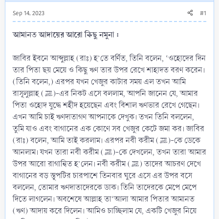
Sep 14, 2023
#1
আমানত আদায়ের আরো কিছু নমুনা :
জাবির ইবনে আব্দুল্লাহ (রাঃ) হ’তে বর্ণিত, তিনি বলেন, ‘ওহোদের দিন
তার পিতা ছয় মেয়ে ও কিছু ঋণ তার উপর রেখে শাহাদত বরণ করেন।
(তিনি বলেন,) এরপর যখন খেজুর কাটার সময় এল তখন আমি
রাসূলুল্লাহ (ﷺ)-এর নিকট এসে বললাম, আপনি জানেন যে, আমার
পিতা ওহোদ যুদ্ধে শহীদ হয়েছেন এবং বিশাল ঋণভার রেখে গেছেন।
এখন আমি চাই ঋণদাতাগণ আপনাকে দেখুক। তখন তিনি বললেন,
তুমি যাও এবং বাগানের এক কোণে সব খেজুর কেটে জমা কর। জাবির
(রাঃ) বলেন, আমি তাই করলাম। এরপর নবী করীম (ﷺ)-কে ডেকে
আনলাম। যখন তারা নবী করীম (ﷺ)-কে দেখলেন, তখন তারা আমার
উপর আরো রাগান্বিত হ’লেন। নবী করীম (ﷺ) তাদের আচরণ দেখে
বাগানের বড় স্তূপটির চারপাশে তিনবার ঘুরে এসে এর উপর বসে
বললেন, তোমার ঋণদাতাদেরকে ডাক। তিনি তাদেরকে মেপে মেপে
দিতে লাগলেন। অবশেষে আল্লাহ তা‘আলা আমার পিতার আমানত
(ঋণ) আদায় করে দিলেন। আমিও চাচ্ছিলাম যে, একটি খেজুর নিয়ে