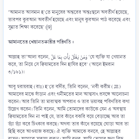
‘আমানত আসমান হ’তে মানুষের অন্তরের অন্তঃস্থলে অবতীর্ণ হয়েছে,
তারপর কুরআন অবতীর্ণ হয়েছে এবং মানুষ কুরআন পাঠ করেছে এবং
সুন্নাত শিক্ষা করেছে’।[9]
আমানতের খেয়ানতকারীর পরিণতি :
আল্লাহ তা‘আলা বলেন, وَمَنْ يَغْلُلْ يَأْتِ بِمَا غَلَّ ‘যে ব্যক্তি যা খেয়ানত
করে, তা নিয়ে সে ক্বিয়ামতের দিন হাযির হবে’ (আলে ইমরান
৩/১৬১)।
আবু হুরায়রাহ (রাঃ) হ’তে বর্ণিত, তিনি বলেন, ‘নবী করীম (ﷺ)
আমাদের মাঝে দাঁড়ান এবং গনীমতের মাল আত্মসাৎ প্রসঙ্গে আলোচনা
করেন। আর তিনি তা মারাত্মক অপরাধ ও তার ভয়াবহ পরিণতির কথা
উল্লেখ করেন। তিনি বলেন, আমি তোমাদের কাউকে যেন এ অবস্থায়
ক্বিয়ামতের দিন না পাই যে, তার কাঁধে বকরি বয়ে বেড়াচ্ছে আর তা
ভ্যাঁ ভ্যাঁ করে চিৎকার করছে। অথবা তার কাঁধে রয়েছে ঘোড়া আর তা
হিহি করে আওয়াজ করছে। ঐ ব্যক্তি আমাকে বলবে, হে আল্লাহর
রাসূল! আমাকে সাহায্য করুন। আমি বলব, আমি তোমার জন্য কিছু