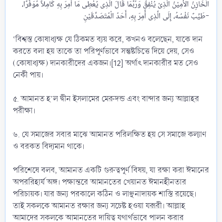
الْخَازِنُ الأَمِيْنُ الَّذِىْ يُنْفِقُ وَرُبَّمَا قَالَ الَّذِى يُعْطِى مَا أُمِرَ بِهِ كَامِلاً مُوَفَّرًا،
طَيِّبٌ نَفْسُهُ، إِلَى الَّذِى أُمِرَ بِهِ، أَحَدُ الْمُتَصَدِّقَيْنِ-​
‘বিশ্বস্ত কোষাধ্যক্ষ যে ঠিকমত ব্যয় করে, কখনও বলেছেন, যাকে দান
করতে বলা হয় তাকে তা পরিপূর্ণভাবে সন্তুষ্টচিত্তে দিয়ে দেয়, সেও
(কোষাধ্যক্ষ) দানকারীদের একজন।[12] অর্থাৎ দানকারীর মত সেও
নেকী পায়।
৫. আমানত হ’ল দ্বীন ইসলামের মেরুদন্ড এবং বান্দার জন্য আল্লাহর
পরীক্ষা।
৬. যে সমাজের সবার মাঝে আমানত পরিলক্ষিত হয় সে সমাজে কল্যাণ
ও বরকত বিদ্যমান থাকে।
পরিশেষে বলব, আমানত একটি গুরুত্বপূর্ণ বিষয়, যা রক্ষা করা ঈমানের
অপররিহার্য অঙ্গ। পক্ষান্তরে আমানতের খেয়ানত ঈমানহীনতার
পরিচায়ক। যার জন্য পরকালে কঠিন ও লাঞ্ছনাদায়ক শাস্তি রয়েছে।
তাই সকলকে আমানত রক্ষার জন্য সচেষ্ট হওয়া যরূরী। আল্লাহ
আমাদের সকলকে আমানতের দায়িত্ব যথার্থভাবে পালন করার