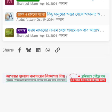
M
Shahidul Islam
Apr 10, 2024
অন্যান্য
কিছু মানুষের অন্তর থেকে আমানত ও ঈমান উঠে যাওয়া
হাদিস ও হাদিসের ব্যাখ্যা
Abdul fattah
Oct 19, 2024
অন্যান্য
ফরয নামাযের সালাম শেষে প্রথমে এক বার আল্লাহু আকবার, নাকি তিন বার আস্তাগফিরুল্লাহ? একটি দলিল ভিত্তিক পর্যালোচনা
সালাত
Shahidul Islam
Apr 13, 2024
অন্যান্য
Facebook
Bluesky
LinkedIn
WhatsApp
Link
Share:
•
Contact
•
FAQs
•
Medals
•
Facebook
•
Terms
•
Privacy