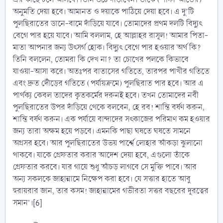
অনুমতি দেয়া হবে। আমানত ও দয়াকে পাঠিয়ে দেয়া হবে। এ দু’টি
পুলছিরাতের ডানে-বামে দাঁড়িয়ে যাবে। তোমাদের প্রথম দলটি বিদ্যুৎ
বেগে পার হয়ে যাবে। আমি বললাম, হে আল্লাহর রাসূল! আমার পিতা-
মাতা আপনার জন্য উৎসর্গ হোক। বিদ্যুৎ বেগে পার হওয়ার অর্থ কি?
তিনি বললেন, তোমরা কি দেখ না? তা চোখের পলকে কিভাবে
যাওয়া-আসা করে। অতঃপর বাতাসের গতিতে, তারপর পাখীর গতিতে
এবং দ্রুত দৌঁড়ের গতিতে (পর্যায়ক্রমে) পুলছিরাত পার হবে। আর এ
পার্থক্য কেবল তাদের কৃতকর্মের দরুনই হবে। তখন তোমাদের নবী
পুলছিরাতের উপর দাঁড়িয়ে থেকে বলবেন, হে রব! শান্তি বর্ষণ করুন,
শান্তি বর্ষণ করুন। এক পর্যায়ে বান্দাদের সৎকাজের পরিমাণ কম হওয়ার
জন্য তারা অক্ষম হয়ে পড়বে। এমনকি পাছা ঘষতে ঘষতে সামনে
অগ্রসর হবে। আর পুলছিরাতের উভয় পার্শ্বে লোহার অাঁকড়া ঝুলানো
থাকবে। যাকে গ্রেফতার করার আদেশ দেয়া হবে, এগুলো তাঁকে
গ্রেফতার করবে। যার গায়ে শুধু অাঁচড় লাগবে সে মুক্তি পাবে। আর
অন্য সকলকে জাহান্নামে নিক্ষেপ করা হবে। যে সত্তার হাতে আবু
হুরায়রার জান, তার কসম! জাহান্নামের গভীরতা সত্তর বছরের দূরত্বের
সমান’।[6]