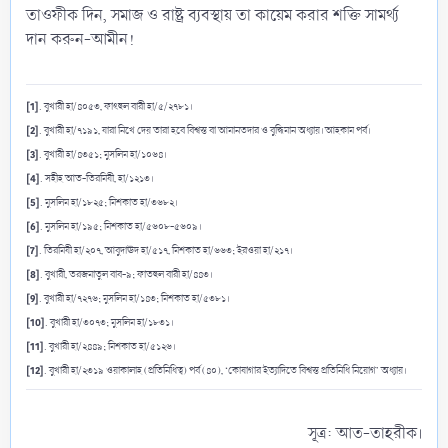
তাওফীক দিন, সমাজ ও রাষ্ট্র ব্যবস্থায় তা কায়েম করার শক্তি সামর্থ্য
দান করুন-আমীন!
[1]
. বুখারী হা/৪০৫৩, ফাৎহুল বারী হা/৫/২৭৮১।
[2]
. বুখারী হা/৭১৯১, যারা নিখে দেয় তারা হবে বিশ্বস্ত বা আমানতদার ও বুদ্ধিমান অধ্যায়। আহকাম পর্ব।
[3]
. বুখারী হা/৪৩৫১; মুসলিম হা/১০৬৪।
[4]
. সহীহ আত-তিরমিযী, হা/১২১৩।
[5]
. মুসলিম হা/১৮২৫; মিশকাত হা/৩৬৮২।
[6]
. মুসলিম হা/১৯৫; মিশকাত হা/৫৬০৮-৫৬০৯।
[7]
. তিরমিযী হা/২০৭, আবুদাঊদ হা/৫১৭, মিশকাত হা/৬৬৩; ইরওয়া হা/২১৭।
[8]
. বুখারী, তরজমাতুল বাব-৯; ফাতহুল বারী হা/৪৪৩।
[9]
. বুখারী হা/৭২৭৬; মুসলিম হা/১৪৩; মিশকাত হা/৫৩৮১।
[10]
. বুখারী হা/৩০৭৩; মুসলিম হা/১৮৩১।
[11]
. বুখারী হা/২৪৪৯; মিশকাত হা/৫১২৬।
[12]
. বুখারী হা/২৩১৯ ওয়াকালাহ (প্রতিনিধিত্ব) পর্ব (৪০), ‘কোষাগার ইত্যাদিতে বিশ্বস্ত প্রতিনিধি নিয়োগ’ অধ্যায়।
সূত্র: আত-তাহরীক।​