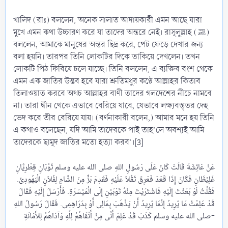
খালিদ (রাঃ) বললেন, অনেক সালাত আদায়কারী এমন আছে যারা
মুখে এমন কথা উচ্চারণ করে যা তাদের অন্তরে নেই। রাসূলুল্লাহ (ﷺ)
বললেন, আমাকে মানুষের অন্তর ছিদ্র করে, পেট ফেড়ে দেখার জন্য
বলা হয়নি। তারপর তিনি লোকটির দিকে তাকিয়ে দেখলেন। তখন
লোকটি পিঠ ফিরিয়ে চলে যাচ্ছে। তিনি বললেন, এ ব্যক্তির বংশ থেকে
এমন এক জাতির উদ্ভব হবে যারা শ্রুতিমধুর কণ্ঠে আল্লাহর কিতাব
তিলাওয়াত করবে অথচ আল্লাহর বাণী তাদের গলদেশের নীচে নামবে
না। তারা দ্বীন থেকে এভাবে বেরিয়ে যাবে, যেভাবে লক্ষ্যবস্ত্তর দেহ
ভেদ করে তীর বেরিয়ে যায়। (বর্ণনাকারী বলেন,) আমার মনে হয় তিনি
এ কথাও বলেছেন, যদি আমি তাদেরকে পাই তাহ’লে অবশ্যই আমি
তাদেরকে ছামূদ জাতির মতো হত্যা করব’।[3]
عَنْ عَائِشَةَ قَالَتْ كَانَ عَلَى رَسُولِ اللهِ صلى الله عليه وسلم ثَوْبَانِ قِطْرِيَّانِ
غَلِيْظَانِ فَكَانَ إِذَا قَعَدَ فَعَرِقَ ثَقُلاَ عَلَيْهِ فَقَدِمَ بَزٌّ مِنَ الشَّامِ لِفُلاَنٍ الْيَهُودِىِّ.
فَقُلْتُ لَوْ بَعَثْتَ إِلَيْهِ فَاشْتَرَيْتَ مِنْهُ ثَوْبَيْنِ إِلَى الْمَيْسَرَةِ. فَأَرْسَلَ إِلَيْهِ فَقَالَ
قَدْ عَلِمْتُ مَا يُرِيدُ إِنَّمَا يُرِيدُ أَنْ يَذْهَبَ بِمَالِى أَوْ بِدَرَاهِمِى. فَقَالَ رَسُولُ اللهِ
صلى الله عليه وسلم كَذَبَ قَدْ عَلِمَ أَنِّى مِنْ أَتْقَاهُمْ لِلَّهِ وَآدَاهُمْ لِلأَمَانَةِ-​