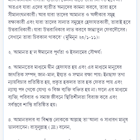
অতএব যারা এদের ব্যতীত অন্যদের কামনা করবে, তারা হবে
সীমালংঘনকারী। আর যারা তাদের আমানত ও অঙ্গীকার সমূহ
রক্ষাকারী এবং যারা তাদের সালাত সমূহের হেফাযতকারী, তারাই হবে
উত্তরাধিকারী। যারা উত্তরাধিকার লাভ করবে জান্নাতুল ফেরদৌসের।
সেখানে তারা চিরকাল থাকবে’ (মুমিনূন ২৩/১-১১)।
২. আমানত হ’ল ঈমানের পূর্ণতা ও ইসলামের সৌন্দর্য।
৩. আমানতের মাধ্যমে দ্বীন হেফাযত হয় এবং এর মাধ্যমে মানুষের
জাগতিক সম্পদ, জান-মাল, ইয্যত ও সম্মান রক্ষা পায়। ইনছাফ তথা
ন্যায়বিচার প্রতিষ্ঠিত হয়, প্রকৃত হকদার তার হক ফেরত পায় এবং
ন্যায্য পদ থেকে যোগ্য ও বিজ্ঞ ব্যক্তি বঞ্চিত হয় না। ফলে এর মাধ্যমে
ব্যক্তি, পরিবার ও সমাজ জীবনে স্থিতিশীলতা বিরাজ করে এবং
সর্বস্তরে শান্তি প্রতিষ্ঠিত হয়।
৪. আমানতদার বা বিশ্বস্ত লোককে আল্লাহ তা‘আলা ও সাধারণ মানুষ
ভালবাসেন। রাসূলুল্লাহ (ﷺ) বলেন,