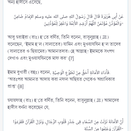
অন্য হাদীসে এসেছে,
عَنْ أَبِى هُرَيْرَةَ قَالَ قَالَ رَسُولُ اللهِ صلى الله عليه وسلم الإِمَامُ ضَامِنٌ
وَالْمُؤَذِّنُ مُؤْتَمَنٌ اللَّهُمَّ أَرْشِدِ الأَئِمَّةَ وَاغْفِرْ لِلْمُؤَذِّنِينَ-​
আবু হুরাইরা (রাঃ) হ’তে বর্ণিত, তিনি বলেন, রাসূলুল্লাহ (ﷺ)
বলেছেন, ‘ইমাম হ’ল (সালাতের) যামিন এবং মুওয়াযযিন হ’ল তাদের
(সালাতের ও ছিয়ামের) আমানতদার। হে আল্লাহ! ইমামকে সৎপথ
দেখাও এবং মুওয়াযযিনকে মাফ কর’।[7]
ইমাম বুখারী (রহঃ) বলেন, فَأَدَاءُ الأَمَانَةِ أَحَقُّ مِنْ تَطَوُّعِ الْوَصِيَّةِ.
‘অতঃপর আমানত আদায় করা নফল অছিয়ত থেকেও অগ্রাধিকার
প্রাপ্ত’।[8]
হুযায়ফাহ (রাঃ) হ’তে বর্ণিত, তিনি বলেন, রাসূলুল্লাহ (ﷺ) আমাদের
হাদীস বর্ণনা করেছেন যে,
أَنَّ الأَمَانَةَ نَزَلَتْ مِنَ السَّمَاءِ فِى جَذْرِ قُلُوبِ الرِّجَالِ، وَنَزَلَ الْقُرْآنُ فَقَرَءُوْا
الْقُرْآنَ وَعَلِمُوا مِنَ السُّنَّةِ-​