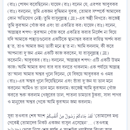
(রাঃ) পোষণ করেছিলেন। যায়েদ (রাঃ) বলেন যে, এরপর আবুবকর
(রাঃ) বললেন, তুমি একজন বুদ্ধিমান যুবক, তোমার সম্পর্কে আমাদের
কোন অভিযোগ নেই। তুমি রাসূলুল্লাহ (ﷺ)-এর অহী লিখতে। কাজেই
তুমি কুরআন খোঁজ কর এবং তা একত্রিত কর। যায়েদ (রাঃ) বলেন,
আল্লাহর শপথ! কুরআন খোঁজ করে একত্রিত করার নির্দেশ না দিয়ে
যদি আমাকে পাহাড়গুলোর একটিকে স্থানান্তর করার দায়িত্ব অর্পণ করা
হ’ত, তাও আমার জন্য ভারী মনে হ’ত না। আমি বললাম, কী করে
আপনারা দু’জন এমন একটি কাজ করবেন, যা রাসূলুল্লাহ (ﷺ)
করেননি। আবুবকর (রাঃ) বললেন, আল্লাহর শপথ! এটি একটি উত্তম
কাজ। আমি আমার কথা বার বার বলতে থাকলাম। এক পর্যায়ে আল্লাহ
তা‘আলা আমার অন্তর খুলে দিলেন, যে বিষয়ে আবুবকর ও ওমর
(রাঃ)-এর অন্তর খুলে দিয়েছিলেন এবং তাঁরা দু’জন যা ভাল মনে
করলেন আমিও তা ভাল মনে করলাম। কাজেই আমি কুরআন খোঁজ
করতে শুরু করলাম খেজুরের ডাল, পাতলা চামড়ার টুকরা, সাদা পাথর
ও মানুষের অন্তর থেকে আমি কুরআন জমা করলাম।
সূরা তওবার শেষ অংশ لَقَدْ جَاءَكُمْ رَسُولٌ مِنْ أَنْفُسِكُمْ ‘তোমাদের মধ্য
থেকেই তোমাদের নিকট একজন রাসূল এসেছেন’... (তওবাহ
৯/১২৮) থেকে নিয়ে শেষ পর্যন্ত এ অংশটুকু খুযাইমাহ কিংবা আবু