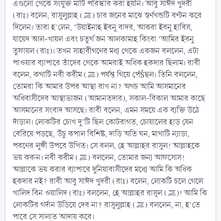
এগুলো থেকে সংযুক্ত মাটি পরিস্কার করা হয়নি। আবু সাঈদ খুদরী
(রাঃ) বলেন, রাসূলুল্লাহ (ﷺ) চার জনের মাঝে স্বর্ণখন্ডটি বণ্টন করে
দিলেন। তারা হ’লেন, ‘উয়াইনাহ ইবনু বাদর, আকরা ইবনু হাবিস,
যায়েদ আল-খায়ল এবং চতুর্থ জন আলকামাহ কিংবা ‘আমির ইবনু
তুফায়ল (রাঃ)। তখন সাহাবীগণের মধ্য থেকে একজন বললেন, এটা
পাওয়ার ব্যাপারে তাঁদের থেকে আমরাই অধিক হকদার ছিলাম। রাবী
বলেন, কথাটি নবী করীম (ﷺ) পর্যন্ত গিয়ে পেঁŠছল। তিনি বললেন,
তোমরা কি আমার উপর আস্থা রাখ না? অথচ আমি আসমানের
অধিবাসীদের আস্থাভাজন (আমানতদার), সকাল-বিকাল আমার কাছে
আসমানের সংবাদ আসছে। রাবী বলেন, এমন সময়ে এক ব্যক্তি উঠে
দাঁড়াল। লোকটির চোখ দু’টি ছিল কোটরাগত, চোয়ালের হাড় যেন
বেরিয়ে পড়ছে, উঁচু কপাল বিশিষ্ট, দাড়ি অতি ঘন, মাথাটি ন্যাড়া,
পরণের লুঙ্গী উপরে উত্থিত। সে বলল, হে আল্লাহর রাসূল! আল্লাহকে
ভয় করুন। নবী করীম (ﷺ) বললেন, তোমার জন্য আফসোস!
আল্লাকে ভয় করার ব্যাপারে দুনিয়াবাসীদের মধ্যে আমি কি অধিক
হকদার নই? রাবী আবু সাঈদ খুদরী (রাঃ) বলেন, লোকটি চলে গেলে
খালিদ বিন ওয়ালিদ (রাঃ) বললেন, হে আল্লাহর রাসূল (ﷺ)! আমি কি
লোকটির গর্দান উড়িয়ে দেব না? রাসূলুল্লাহ (ﷺ) বললেন, না, হ’তে
পারে সে সালাত আদায় করে।