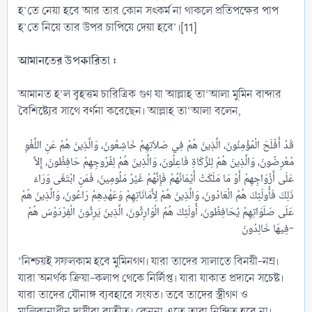
হ’তে নেয়া হবে আর তার কোন সৎকর্ম না থাকলে প্রতিপক্ষের পাপ
হ’তে নিয়ে তার উপর চাপিয়ে দেয়া হবে’।[11]
আমানতের উপকারিতা :
আমানত হ’ল বৃহত্তম চারিত্রিক গুণ যা আল্লাহ তা‘আলা মুমিন বান্দার
বৈশিষ্ট্যের সাথে বর্ণনা করেছেন। আল্লাহ তা‘আলা বলেন,
قَدْ أَفْلَحَ الْمُؤْمِنُونَ، الَّذِينَ هُمْ فِي صَلاَتِهِمْ خَاشِعُونَ، وَالَّذِينَ هُمْ عَنِ اللَّغْوِ
مُعْرِضُونَ، وَالَّذِينَ هُمْ لِلزَّكَاةِ فَاعِلُونَ، وَالَّذِينَ هُمْ لِفُرُوجِهِمْ حَافِظُونَ، إِلاَّ
عَلَى أَزْوَاجِهِمْ أَوْ مَا مَلَكَتْ أَيْمَانُهُمْ فَإِنَّهُمْ غَيْرُ مَلُومِينَ، فَمَنِ ابْتَغَى وَرَاءَ
ذَلِكَ فَأُولَئِكَ هُمُ الْعَادُونَ، وَالَّذِينَ هُمْ لِأَمَانَاتِهِمْ وَعَهْدِهِمْ رَاعُونَ، وَالَّذِينَ هُمْ
عَلَى صَلَوَاتِهِمْ يُحَافِظُونَ، أُولَئِكَ هُمُ الْوَارِثُونَ، الَّذِينَ يَرِثُونَ الْفِرْدَوْسَ هُمْ
فِيهَا خَالِدُونَ-​
‘নিশ্চয়ই সফলকাম হবে মুমিনগণ। যারা তাদের সালাতে বিনয়ী-নম্র।
যারা অনর্থক ক্রিয়া-কলাপ থেকে নির্লিপ্ত। যারা যাকাত প্রদানে সচেষ্ট।
যারা তাদের যৌনাঙ্গ ব্যবহারে সংযত। তবে তাদের স্ত্রীগণ ও
মালিকানাধীন দাসীরা ব্যতীত। কেননা এতে তারা নিন্দিত হবে না।