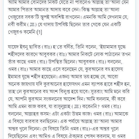
আমি আমার বোনদের নিকট যেতে না পারলেও আল্লাহ তা‘আলা যেন
আমার পিতার আমানত আদায় করে দেন। কিন্তু আল্লাহ তা‘আলা
খেজুরের সবক’টি স্তূপই অবশিষ্ট রাখলেন। এমনকি আমি দেখলাম যে,
নবী করীম (ﷺ) যে গাদায় উপবিষ্ট ছিলেন তার থেকে যেন একটি
খেজুরও কমেনি।[1]
যায়েদ ইবনু ছাবিত (রাঃ) হ’তে বর্ণিত, তিনি বলেন, ‘ইয়ামামার যুদ্ধে
শহীদদের কারণে আবুবকর (রাঃ) আমার নিকটে লোক পাঠালেন তখন
তাঁর কাছে ওমর (রাঃ) উপস্থিত ছিলেন। আবুবকর (রাঃ) বললেন,
ওমর (রাঃ) আমার কাছে এসে বলেছেন যে, কুরআনের বহু হাফেয
ইমামার যুদ্ধে শহীদ হয়েছেন। এজন্য আমার ভয় হচ্ছে যে, আরো
অনেক জায়গায় যদি কুরআনের হাফেযগণ এমন ব্যাপক হারে শহীদ হন,
তাহ’লে কুরআনের বহু অংশ বিলুপ্ত হয়ে যাবে। সুতরাং আমি মনে করি
যে, আপনি কুরআন সংকলনের আদেশ দিন। আমি বললাম, কী করে
আমি এমন কাজ করব, যা রাসূলুল্লাহ (ﷺ) করেননি? ওমর (রাঃ)
বললেন, আল্লাহর কসম! এটা একটা উত্তম কাজ। ওমর (রাঃ) আমাকে
এ বিষয়ে বারবার বলছিলেন। এক পর্যায়ে আল্লাহ তা‘আলা আমার
অন্তর খুলে দিলেন। যে বিষয়ে তিনি ওমর (রাঃ)-এর অন্তর খুলে
দিয়েছিলেন এবং আমিও এ বিষয়ে ঐক্যমত পোষণ করলাম, যা ওমর