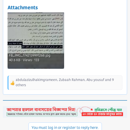
Attachments
FB_IMG_1742139991268.jpg
40.6 KB · Views: 133
abdulazizulhakimgrameen
,
Zubaah Rahman
,
Abu yousuf
and 9
R
others
e
a
c
t
i
o
n
s
You must log in or register to reply here.