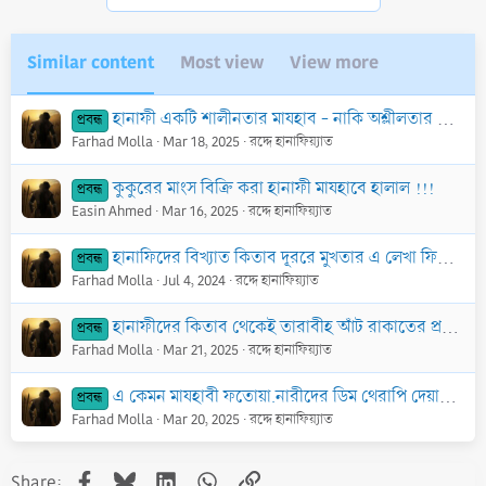
:
Similar content
Most view
View more
হানাফী একটি শালীনতার মাযহাব - নাকি অশ্লীলতার মাযহাব ?
প্রবন্ধ
Farhad Molla
Mar 18, 2025
রদ্দে হানাফিয়্যাত
কুকুরের মাংস বিক্রি করা হানাফী মাযহাবে হালাল !!!
প্রবন্ধ
Easin Ahmed
Mar 16, 2025
রদ্দে হানাফিয়্যাত
হানাফিদের বিখ্যাত কিতাব দূররে মুখতার এ লেখা ফিক্বহ হানাফী অধ্যয়ন করা কোরআন শিক্ষার চেয়েও উত্তম নাউজুবিল্লাহ
প্রবন্ধ
Farhad Molla
Jul 4, 2024
রদ্দে হানাফিয়্যাত
হানাফীদের কিতাব থেকেই তারাবীহ আঁট রাকাতের প্রমান আলহামদুলিল্লাহ !!
প্রবন্ধ
Farhad Molla
Mar 21, 2025
রদ্দে হানাফিয়্যাত
এ কেমন মাযহাবী ফতোয়া.নারীদের ডিম থেরাপি দেয়ার ফতোয়া.... বাচ্চারা দূরে থাকো....
প্রবন্ধ
Farhad Molla
Mar 20, 2025
রদ্দে হানাফিয়্যাত
Facebook
Bluesky
LinkedIn
WhatsApp
Link
Share: