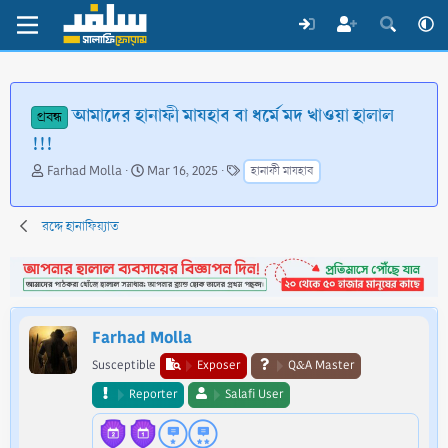
আমাদের হানাফী মাযহাব বা ধর্মে মদ খাওয়া হালাল
প্রবন্ধ
!!!
T
S
T
Farhad Molla
Mar 16, 2025
হানাফী মাযহাব
h
t
a
r
a
g
e
r
s
রদ্দে হানাফিয়্যাত
a
t
d
d
s
a
t
t
a
e
Farhad Molla
r
t
Susceptible
Exposer
Q&A Master
e
Reporter
Salafi User
r