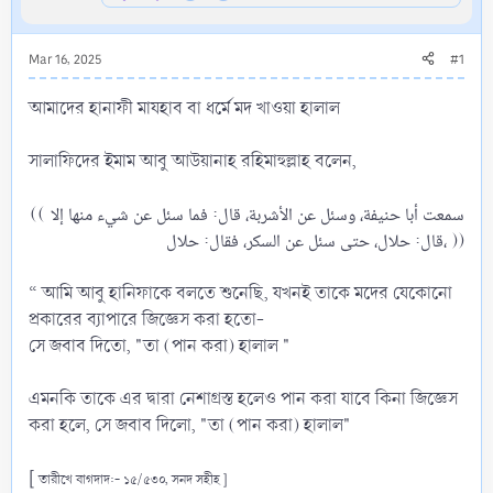
Mar 16, 2025
#1
আমাদের হানাফী মাযহাব বা ধর্মে মদ খাওয়া হালাল
সালাফিদের ইমাম আবু আউয়ানাহ রহিমাহুল্লাহ বলেন,
(( سمعت أبا حنيفة، وسئل عن الأشربة، قال: فما سئل عن شيء منها إلا
قال: حلال، حتى سئل عن السكر، فقال: حلال، ))​
“ আমি আবু হানিফাকে বলতে শুনেছি, যখনই তাকে মদের যেকোনো
প্রকারের ব্যাপারে জিজ্ঞেস করা হতো-
সে জবাব দিতো, "তা (পান করা) হালাল "
এমনকি তাকে এর দ্বারা নেশাগ্রস্ত হলেও পান করা যাবে কিনা জিজ্ঞেস
করা হলে, সে জবাব দিলো, "তা (পান করা) হালাল"
[
তারীখে বাগদাদ:- ১৫/৫৩০, সনদ সহীহ ]