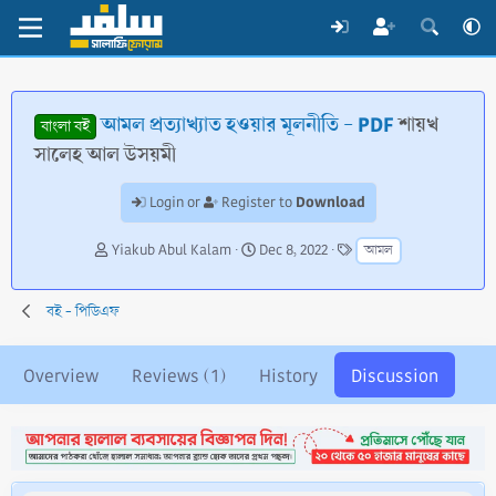
আমল প্রত্যাখ্যাত হওয়ার মূলনীতি - PDF
শায়খ
বাংলা বই
সালেহ আল উসয়মী
Download
Login or
Register to
T
S
T
Yiakub Abul Kalam
Dec 8, 2022
আমল
h
t
a
r
a
g
e
r
s
বই - পিডিএফ
a
t
d
d
s
a
Overview
Reviews (1)
History
Discussion
t
t
a
e
r
t
e