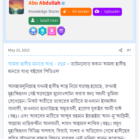
r
Abu Abdullah
Knowledge Sharer
ilm Seeker
Uploader
Salafi User
May 23, 2023
#1
আমরা হাদীছ মানতে বাধ্য - PDF
- ডাউনলোড করুন আমরা হাদীছ
মানতে বাধ্য বইয়ের পিডিএফ
আলহামদুলিল্লাহ যখনই হাদীছ শাস্ত্র নিয়ে ষড়যন্ত্র হয়েছে, তখনই
মুহাদ্দিছগণ সেই ষড়যন্ত্রের মূলোৎপাটন করার জন্য অগ্রণী ভূমিকা
রেখেছেন। নিকট অতীতে ভারতের মাটিতে মাওলানা ইসমাঈল
সালাফী, মাওলানা ছানাউল্লাহ অমৃতসরী, হাফেয যুবাইর আলী যাঈ
(রহঃ) এবং আরবের মাটিতে আব্দুর রহমান ইয়াহইয়া আল-মু'আল্লিমী,
আল্লামা নাছিরুদ্দীন আলবানী, শায়খ আহমাদ শাকির (রহঃ) প্রমুখ
মুহাদ্দিছগণ বিভিন্ন অপবাদ, বিভ্ৰাট, সংশয় ও অভিযোগ থেকে হাদীছের
পবিত্র আঁচলকে রক্ষার পিছনে যারপর নেই ভূমিকা পালন করেছেন।