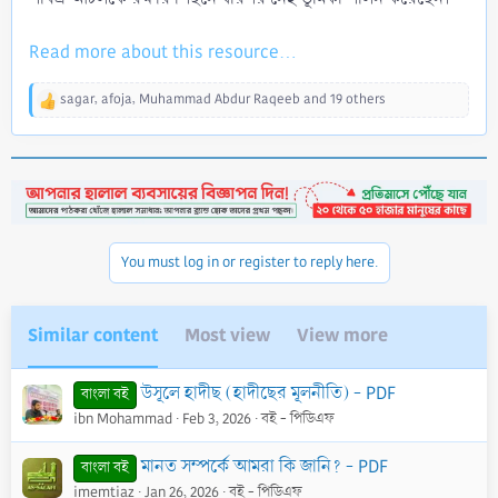
Read more about this resource...
sagar
,
afoja
,
Muhammad Abdur Raqeeb
and 19 others
R
e
a
c
t
i
o
n
You must log in or register to reply here.
s
:
Similar content
Most view
View more
উসূলে হাদীছ (হাদীছের মূলনীতি) - PDF
বাংলা বই
ibn Mohammad
Feb 3, 2026
বই - পিডিএফ
মানত সম্পর্কে আমরা কি জানি? - PDF
বাংলা বই
imemtiaz
Jan 26, 2026
বই - পিডিএফ