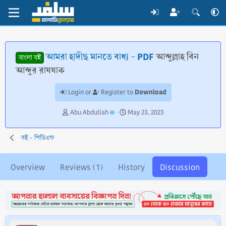
আমরা হাদীছ মানতে বাধ্য - PDF
আব্দুল্লাহ বিন
বাংলা বই
আব্দুর রাযযাক
Download
Login or
Register to
T
S
Abu Abdullah
May 23, 2023
h
t
r
a
বই - পিডিএফ
e
r
a
t
d
d
Overview
Reviews (1)
History
Discussion
s
a
t
t
a
e
r
t
e