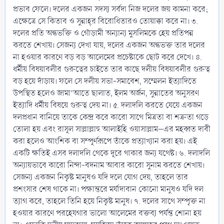
প্রভাব ফেলে। দলের একজন সদস্য সর্বদা নিজ দলের জয় কামনা করে;
এক্ষেত্রে সে কিতাব ও সুন্নাহ্‌র বিরোধিতারও তোয়াক্কা করে না। ৩.
দলের প্রতি অন্ধভক্তি ও গোঁড়ামী অন্যান্য মুসলিমকে হেয় প্রতিপন্ন
করতে শেখায়। সেজন্য দেখা যায়, দলের একজন অন্ধভক্ত তার দলের
না হওয়ার কারণে বড় বড় আলেমের প্রচেষ্টাকে ছোট করে দেখে। ৪.
ধর্মীয় বিষয়াবলীর গুরুত্বের চাইতে তার কাছে দলীয় বিষয়াবলীর গুরুত্ব
বড় হয়ে দাঁড়ায়। ফলে সে দলীয় সভা-সমাবেশ, সম্মেলন ইত্যাদিতে
উপস্থিত হলেও জামা‘আতে ছালাত, ইলম অর্জন, সুন্নাতের অনুসরণ
ইত্যাদি ধর্মীয় বিষয়ে গুরুত্ব দেয় না। ৫. দলাদলি করতে যেয়ে একজন
দলপ্রধান বানিয়ে তাকে কেন্দ্র করে কারো সাথে মিত্রতা বা শত্রুতা গড়ে
তোলা হয় এবং রাসূল সাল্লাল্লাহু আলাইহি ওয়াসাল্লাম–এর মহব্বত দাবী
করা হলেও আংশিক বা সম্পূর্ণরূপে তাঁকে প্রত্যাখ্যান করা হয়। এই
একটি ক্ষতিই এসব দলাদলি থেকে দূরে থাকার জন্য যথেষ্ট। ৬. দলাদলি
অন্যায়ভাবে কারো নিন্দা-বদনাম আবার কারো সুনাম করতে শেখায়।
সেজন্য একজন নিকৃষ্ট মানুষও যদি দলে যোগ দেয়, তাহলে তার
প্রশংসার শেষ থাকে না। পক্ষান্তরে মর্যাদাবান কোনো মানুষও যদি দল
ত্যাগ করে, তাহলে তিনি হয়ে নিকৃষ্ট মানুষ। ৭. দলের সাথে সম্পৃক্ত না
হওয়ার কারণে পরহেযগার ভালো আলেমের বক্তব্য পর্যন্ত শোনা হয়