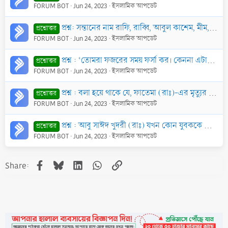
FORUM BOT
Jun 24, 2023
ইসলামিক আপডেট
প্রশ্ন: সন্তানের নাম রাফি, রাব্বি, আবুল কাশেম, মীম, নুন, আলিফ, বাদশা রাখা যাবে কি?
প্রশ্নোত্তর
FORUM BOT
Jun 24, 2023
ইসলামিক আপডেট
প্রশ্ন : ‘তোমরা ফজরের সময় ফর্সা কর। কেননা এটাই নেকীর জন্য উত্তম সময়’ (তিরমিযী; আবুদাঊদ; মিশকাত হা/৬১৪)। হাদীছটির ব্যাখ্যা জানতে চাই।
প্রশ্নোত্তর
FORUM BOT
Jun 24, 2023
ইসলামিক আপডেট
প্রশ্ন : বলা হয়ে থাকে যে, ফাতেমা (রাঃ)-এর মৃত্যুর পর পরই আবু যার গিফারী (রাঃ)-তাঁর কবরের পাশে গিয়ে বিভিন্ন প্রশ্ন করেছিলেন এবং কবর থেকে প্রশ্ন সমূহের
প্রশ্নোত্তর
FORUM BOT
Jun 24, 2023
ইসলামিক আপডেট
প্রশ্ন : আবু সাঈদ খুদরী (রাঃ) যখন কোন যুবককে দেখতেন তখন তাকে রাসূল (ছাঃ)-এর অছিয়ত অনুযায়ী স্বাগত জানাতেন মর্মে বর্ণিত হাদীছটি কি ছহীহ?
প্রশ্নোত্তর
FORUM BOT
Jun 24, 2023
ইসলামিক আপডেট
Facebook
Bluesky
LinkedIn
WhatsApp
Link
Share: