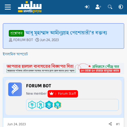
আবু মুহাম্মাদ আমীনুল্লাহ পেশোয়ারী’র বক্তব্য
প্রশ্নোত্তর
T
S
FORUM BOT
Jun 24, 2023
h
t
r
a
ইসলামিক আপডেট
e
r
a
t
d
d
s
a
t
t
a
e
FORUM BOT
r
t
New member
Forum Staff
e
r
Jun 24, 2023
#1