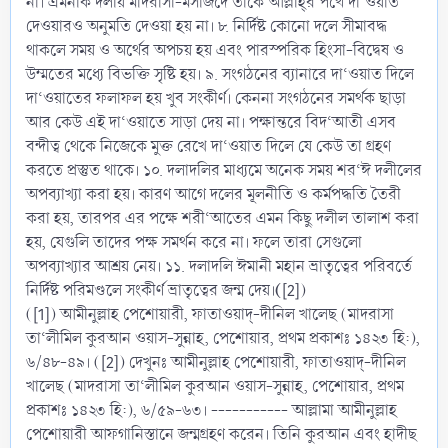
না। এমনকি দলীয় মাদরাসা-মসজিদে তাঁকে আল্লাহ্‌র পথে দা‘ওয়াত
দেওয়ারও অনুমতি দেওয়া হয় না। ৮. নির্দিষ্ট কোনো দলে সীমাবদ্ধ
থাকলে সময় ও অর্থের অপচয় হয় এবং পারস্পরিক হিংসা-বিদ্বেষ ও
উম্মতের মধ্যে বিভক্তি সৃষ্টি হয়। ৯. সংগঠনের ব্যানারে দা‘ওয়াত দিলে
দা‘ওয়াতের ফলাফল হয় খুব সংকীর্ণ। কেননা সংগঠনের সমর্থক ছাড়া
আর কেউ এই দা‘ওয়াতে সাড়া দেয় না। পক্ষান্তরে বিদ‘আতী এসব
বন্দীত্ব থেকে নিজেকে মুক্ত রেখে দা‘ওয়াত দিলে যে কেউ তা গ্রহণ
করতে প্রস্তুত থাকে। ১০. দলাদলির মাধ্যমে অনেক সময় শর‘ঈ দলীলের
অপব্যাখ্যা করা হয়। কারণ আগে দলের মূলনীতি ও কর্মপদ্ধতি তৈরী
করা হয়, তারপর এর পক্ষে শরী‘আতের এমন কিছু দলীল তালাশ করা
হয়, যেগুলি তাদের পক্ষ সমর্থন করে না। ফলে তারা সেগুলো
অপব্যাখ্যার আশ্রয় নেয়। ১১. দলাদলি ঈমানী মহান ভ্রাতৃত্বের পরিবর্তে
(
নির্দিষ্ট পরিমণ্ডলে সংকীর্ণ ভ্রাতৃত্বের জন্ম দেয়।
[2])
([1]) আমীনুল্লাহ পেশোয়ারী, ফাতাওয়াদ্‌-দীনিল খালেছ (মাদরাসা
তা‘লীমিল কুরআন ওয়াস-সুন্নাহ, পেশোয়ার, প্রথম প্রকাশঃ ১৪২৩ হি:),
৬/৪৮-৪৯। ([2]) দেখুনঃ আমীনুল্লাহ পেশোয়ারী, ফাতাওয়াদ্‌-দীনিল
খালেছ (মাদরাসা তা‘লীমিল কুরআন ওয়াস-সুন্নাহ, পেশোয়ার, প্রথম
প্রকাশঃ ১৪২৩ হি:), ৬/৫৯-৬৩। ----------- আল্লামা আমীনুল্লাহ
পেশোয়ারী আফগানিস্তানে জন্মগ্রহণ করেন। তিনি কুরআন এবং হাদীছ