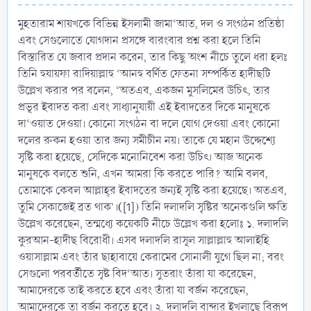
মুহতারাম শায়খকে বিভিন্ন ইসলামী জামা‘আত, দল ও সংগঠন প্রতিষ্ঠা
এবং সেগুলোতে যোগদান প্রসঙ্গে বারংবার প্রশ্ন করা হলে তিনি
বিস্তারিত যে জবাব প্রদান করেন, তার কিছু অংশ নীচে তুলে ধরা হলঃ
তিনি হুযায়ফা রাদিয়াল্লাহু ‘আনহু বর্ণিত ফেতনা সম্পর্কিত হাদীছটি
উল্লেখ করার পর বলেন, ‘অতএব, একজন মুসলিমের উচিৎ, তার
প্রভূর ইবাদত করা এবং সাধ্যানুযায়ী এই ইবাদতের দিকে মানুষকে
দা‘ওয়াত দেওয়া। কোনো সংগঠন বা দলে যোগ দেওয়া এবং কোনো
দলের রুকন হওয়া তার জন্য সমীচীন নয়। তাকে যে মহান উদ্দেশ্যে
সৃষ্টি করা হয়েছে, সেদিকে মনোনিবেশ করা উচিৎ। আজ অনেক
মানুষকে বলতে শুনি, এখন আমরা কি করতে পারি? আমি বলব,
তোমাকে কেবল আল্লাহ্‌র ইবাদতের জন্যই সৃষ্টি করা হয়েছে। অতএব,
(
তুমি সেকাজেই ব্রত থাক’।
[1]) তিনি দলাদলি সৃষ্টির অনেকগুলি ক্ষতি
উল্লেখ করেছেন, তন্মধ্যে কয়েকটি নীচে উল্লেখ করা হলোঃ ১. দলাদলি
কুরআন-হাদীছ বিরোধী। এসব দলাদলি রাসূল সাল্লাল্লাহু আলাইহি
ওয়াসাল্লাম এবং তাঁর ছাহাবায়ে কেরামের সোনালী যুগে ছিল না; বরং
সেগুলো পরবর্তীতে সৃষ্ট বিদ‘আত। সুতরাং তাঁরা যা করেছেন,
আমাদেরকে তাই করতে হবে এবং তাঁরা যা বর্জন করেছেন,
আমাদেরকে তা বর্জন করতে হবে। ২. দলাদলি বান্দার ইখলাছে বিরূপ