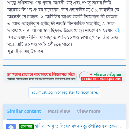
শাস্ত্রে প্রথিতযশা এক পুরুষ। আরবী, উর্দূ এবং পশতু ভাষায় তিনি
অনেকগুলি গ্রন্থ প্রণয়ন করেছেন। তাঁর গ্রন্থাবলীর মধ্যে ১. তাক্বলীদ কে
আন্ধেরুঁ সে নাজাত, ২. আফিঊন আওর উসকী তিজারাত কী হুরমাত,
৩. আত-তাহক্বীক্বুস-ছরীহ ফী শারহি মিশকাতিল মাছাবীহ, ৪. আল-
ফাওয়ায়েদ, ৫. আসমা ওয়া ছিফাত উল্লেখযোগ্য। শায়খের ফৎওয়ার
বই
‘ফাতাওয়াদ্‌-দীনিল খালেছ’ এ পর্যন্ত ১০ খণ্ড ছাপা হয়েছে। তাঁর ভাষ্য
মতে, এটি ৫০ খণ্ড পর্যন্ত পৌঁছতে পারে।
সূত্র:
ইসলামহাউজ.কম।
You must log in or register to reply here.
Similar content
Most view
View more
হাদীস: আবু তালিবের যখন মৃত্যু উপস্থিত হল তখন রাসূলুল্লাহ সাল্লাল্লাহ আলাইহি ওয়াসাল্লাম তার নিকট গেলেন, তার কাছে তখন আব্দুল্লাহ ইবন আবূ উমাইয়্যাহ ও আবু
প্রশ্নোত্তর