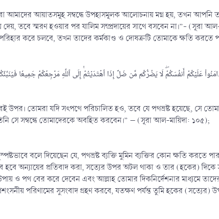
াদের আয়াতসমূহ সম্বন্ধে উপহাসমূলক আলোচনায় মগ্ন হয়, তখন আপনি তাদের থে
দেয়, তবে স্মরণ হওয়ার পর যালিম সম্প্রদায়ের সাথে বসবেন না।”- (সূর
 পরিহার করে চলবে, তখন তাদের কর্মকাণ্ড ও দোষত্রুটি তোমাকে ক্ষতি করতে প
َ ءَامَنُواْ عَلَيۡكُمۡ أَنفُسَكُمۡۖ لَا يَضُرُّكُم مَّن ضَلَّ إِذَا ٱهۡتَدَيۡتُمۡۚ إِلَى ٱللَّهِ مَرۡجِعُكُمۡ جَمِيعٗا فَيُنَبِّئُكُم بِمَا كُنتُمۡ
দেরই উপর। তোমরা যদি সৎপথে পরিচালিত হও, তবে যে পথভ্রষ্ট হয়েছে, সে ত
তিনি সে সম্বন্ধে তোমাদেরকে অবহিত করবেন।” – (সূরা আল-মায়িদা: ১০৫);
স্পষ্টভাবে বলে দিয়েছেন যে, পথভ্রষ্ট ব্যক্তি মুমিন ব্যক্তির কোন ক্ষতি করতে
ে অন্যায়ের প্রতিবাদ করা, সত্যের উপর অটল থাকা ও তার (হকের) দিকে সর্ব
উপায় ও পথ বের করে দেবেন এবং আল্লাহ তোমার দিকনির্দেশনার মাধ্যমে তা
রশংসনীয় পরিণামের সুসংবাদ গ্রহণ করবে, যতক্ষণ পর্যন্ত তুমি হকের (সত্যের)