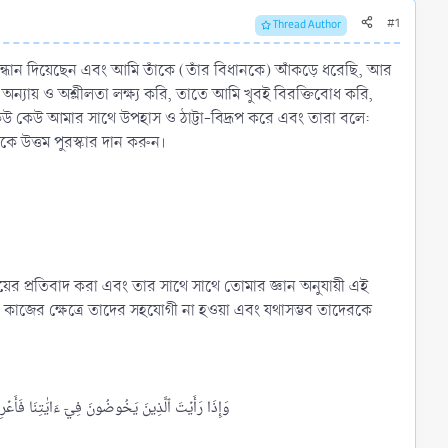
#1
Thread Author
ন্ধান দিয়েছেন এবং আমি তাঁকে (তাঁর বিধানকে) আঁকড়ে ধরেছি, আর
অন্যায় ও অশ্লীলতা লক্ষ্য করি, তাতে আমি খুবই বিরক্তিবোধ করি,
েউ কেউ আমার সাথে উপহাস ও ঠাট্টা-বিদ্রূপ করে এবং তারা বলে:
ে উত্তম পুরস্কার দান করুন।
যায়ের প্রতিবাদ করা এবং তার সাথে সাথে তোমার জ্ঞান অনুযায়ী এই
ও কাজের ক্ষেত্রে তাদের সহযোগী না হওয়া এবং যথাসম্ভব তাদেরকে
وَإِذَا رَأَيۡتَ ٱلَّذِينَ يَخُوضُونَ فِيٓ ءَايَٰتِنَا فَأَعۡرِضۡ ع]