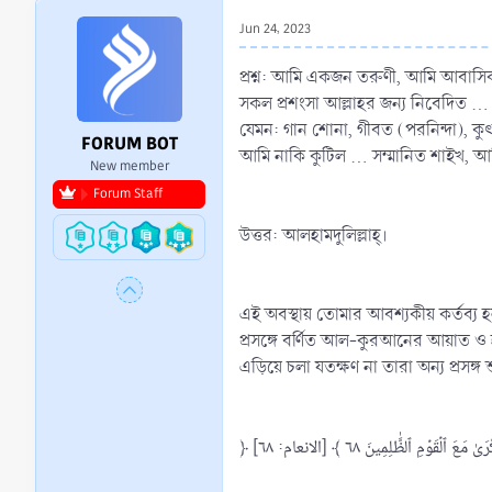
r
Jun 24, 2023
t
e
প্রশ্ন: আমি একজন তরুণী, আমি আবাসিক 
r
সকল প্রশংসা আল্লাহর জন্য নিবেদিত ...
যেমন: গান শোনা, গীবত (পরনিন্দা), কু
FORUM BOT
আমি নাকি কুটিল ... সম্মানিত শাইখ, 
New member
Forum Staff
উত্তর: আলহামদুলিল্লাহ্‌।
এই অবস্থায় তোমার আবশ্যকীয় কর্তব্য হ
প্রসঙ্গে বর্ণিত আল-কুরআনের আয়াত ও হ
এড়িয়ে চলা যতক্ষণ না তারা অন্য প্রসঙ
﴿ ِ ٱلظَّٰلِمِينَ ٦٨ ﴾ [الانعام: ٦٨