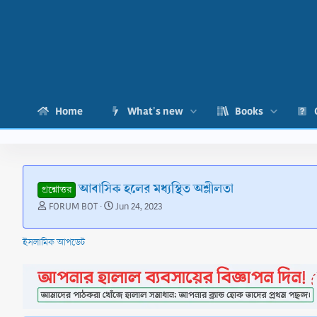
Home
What's new
Books
আবাসিক হলের মধ্যস্থিত অশ্লীলতা
প্রশ্নোত্তর
T
S
FORUM BOT
Jun 24, 2023
h
t
r
a
ইসলামিক আপডেট
e
r
a
t
d
d
s
a
t
t
a
e