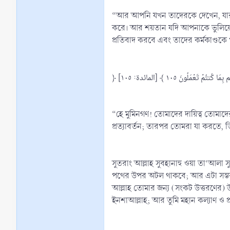
“আর আপনি যখন তাদেরকে দেখেন, যারা আম
করে। আর শয়তান যদি আপনাকে ভুলিয়ে 
প্রতিবাদ করবে এবং তাদের কর্মকাণ্ডকে
﴿  تَعۡمَلُونَ ١٠٥ ﴾ [المائدة: ١٠٥
“হে মুমিনগণ! তোমাদের দায়িত্ব তোমা
প্রত্যাবর্তন; তারপর তোমরা যা করতে, 
সুতরাং আল্লাহ সুবহানাহু ওয়া তা‘আলা সু
পথের উপর অটল থাকবে; আর এটা সম্ভব হব
আল্লাহ তোমার জন্য (সংকট উত্তরণের) 
ইনশাআল্লাহ; আর তুমি মহান কল্যাণ ও প্