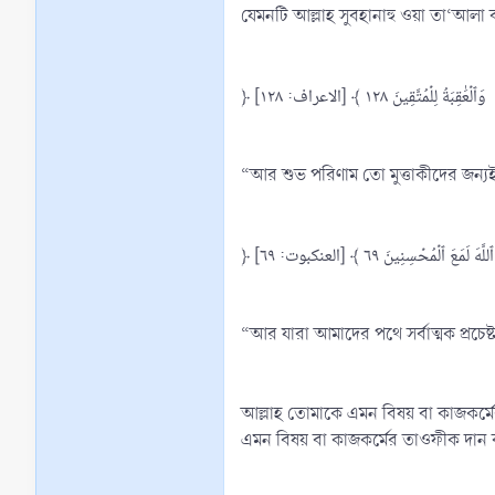
যেমনটি আল্লাহ সুবহানাহু ওয়া তা‘আলা
﴿ وَٱلۡعَٰقِبَةُ لِلۡمُتَّقِينَ ١٢٨ ﴾ [الاعراف: ١٢٨]
“আর শুভ পরিণাম তো মুত্তাকীদের জন্
﴿ َعَ ٱلۡمُحۡسِنِينَ ٦٩ ﴾ [العنكبوت: ٦٩
“আর যারা আমাদের পথে সর্বাত্মক প্রচে
আল্লাহ তোমাকে এমন বিষয় বা কাজকর্
এমন বিষয় বা কাজকর্মের তাওফীক দান 