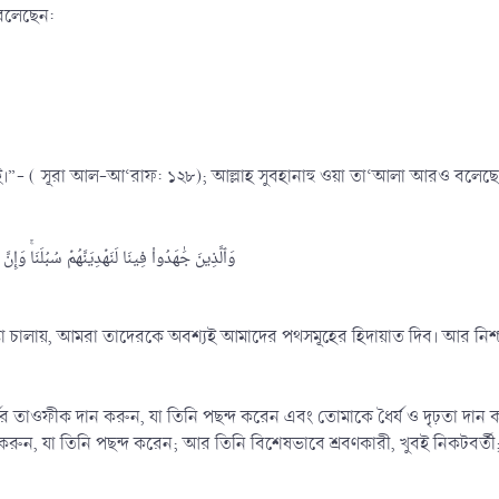
 বলেছেন:
যই।”- ( সূরা আল-আ‘রাফ: ১২৮); আল্লাহ সুবহানাহু ওয়া তা‘আলা আরও বলেছ
وَٱلَّذِينَ جَٰهَدُواْ فِينَا لَنَهۡدِيَنَّهُمۡ سُبُلَنَاۚ وَإِنَّ ٱللَّهَ لَم]
ষ্টা চালায়, আমরা তাদেরকে অবশ্যই আমাদের পথসমূহের হিদায়াত দিব। আর নিশ
মের তাওফীক দান করুন, যা তিনি পছন্দ করেন এবং তোমাকে ধৈর্য ও দৃঢ়তা দ
করুন, যা তিনি পছন্দ করেন; আর তিনি বিশেষভাবে শ্রবণকারী, খুবই নিকটবর্ত