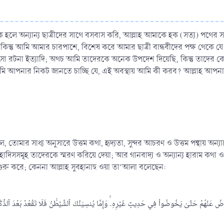
হলে অন্যান্য ছাত্রীদের সাথে বসবাস করি, আল্লাহ আমাকে হক (সত্য) পথের স
 কিন্তু আমি আমার চারপাশে, বিশেষ করে আমার ছাত্রী বান্ধবীদের পক্ষ থেকে যে 
ৎসা রটনা ইত্যাদি; অথচ আমি তাদেরকে অনেক উপদেশ দিয়েছি, কিন্তু তাদের ক
আমি আপনার নিকট জানতে চাচ্ছি যে, এই অবস্থায় আমি কী করব? আল্লাহ আপনাক
ল, তোমার সাধ্য অনুসারে উত্তম কথা, হৃদ্যতা, সুন্দর আচরণ ও উত্তম পন্থায় অন্
াদিসসমূহ তাদেরকে স্মরণ করিয়ে দেয়া; আর গানবাদ্য ও অন্যান্য হারাম কথা 
্গ শুরু করে; কেননা আল্লাহ সুবহানাহু ওয়া তা‘আলা বলেছেন:
َنۡهُمۡ حَتَّىٰ يَخُوضُواْ فِي حَدِيثٍ غَيۡرِهِۦۚ وَإِمَّا يُنسِيَنَّكَ ٱلشَّيۡطَٰنُ فَلَا تَقۡعُدۡ بَعۡدَ ٱلذِّكۡرَىٰ مَعَ ٱلۡقَوۡم