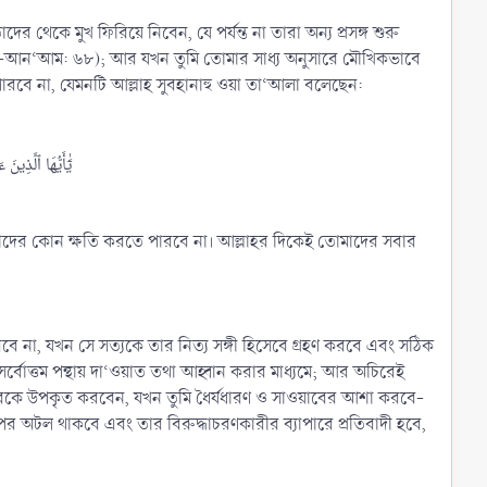
কে মুখ ফিরিয়ে নিবেন, যে পর্যন্ত না তারা অন্য প্রসঙ্গ শুরু
া আল-আন‘আম: ৬৮); আর যখন তুমি তোমার সাধ্য অনুসারে মৌখিকভাবে
ারবে না, যেমনটি আল্লাহ সুবহানাহু ওয়া তা‘আলা বলেছেন:
يَٰٓأَيُّهَا ٱلَّذِين]
োমাদের কোন ক্ষতি করতে পারবে না। আল্লাহর দিকেই তোমাদের সবার
 পারবে না, যখন সে সত্যকে তার নিত্য সঙ্গী হিসেবে গ্রহণ করবে এবং সঠিক
োত্তম পন্থায় দা‘ওয়াত তথা আহ্বান করার মাধ্যমে; আর অচিরেই
দেরকে উপকৃত করবেন, যখন তুমি ধৈর্যধারণ ও সাওয়াবের আশা করবে-
 উপর অটল থাকবে এবং তার বিরুদ্ধাচরণকারীর ব্যাপারে প্রতিবাদী হবে,