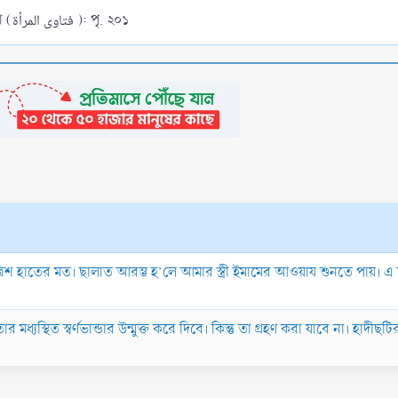
সুত্রঃ শাইখ ইবনু বাযনারী বিষয়ক ফতোয়া (فتاوى المرأة ): পৃ. ২০১
ত্রিশ হাতের মত। ছালাত আরম্ভ হ’লে আমার স্ত্রী ইমামের আওয়ায শুনতে পায়। এ 
মধ্যস্থিত স্বর্ণভান্ডার উন্মুক্ত করে দিবে। কিন্তু তা গ্রহণ করা যাবে না। হাদীছটির