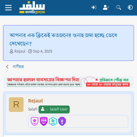
আপনার এক ক্লিকেই কতজনের গুনাহ জমা হচ্ছে ভেবে
দেখেছেন?
T
S
Rejaul
Sep 4, 2025
h
t
r
a
নাসীহাহ
e
r
a
t
d
d
s
a
t
t
a
e
Rejaul
R
r
t
Salafi
Salafi User
e
r