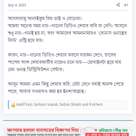
Sep 4, 2025
#1
আসসালামু আলাইকুম প্রিয় ভাই ও বোনেরা।
আমরা অনেক সময় নাচ–গানের ভিডিও শেয়ার করি বা দেখি। আসলে
শুধু নাচ–গানই হয় না, বরং আমাদের আমলনামায়ও ‘বোনাস গুনাহের
লিস্ট’ এন্ট্রি হয়ে যায়।
কারণ, নাচ–গানের ভিডিও শেয়ার করলে যতজন দেখে, তাদের
পাপের অংশ শেয়ারকারীর নামেও চলে যায়—মোবাইলটা হয়ে যায়
যেন গুনাহ ডিস্ট্রিবিউশন সেন্টার।
আসুন আমরা এমন কিছু শেয়ার করি, যেটা দেখে সবাই আনন্দ পেতে
পারে, আবার সওয়াবও জমা হয় ইনশাআল্লাহ।
Aakif Kazi
,
Suhaan Vupali
,
Sultan Shakir
and 9 others
R
e
a
c
t
i