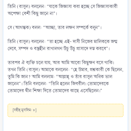
তিনি (রাসূল) বললেন: “যাকে জিজ্ঞাসা করা হচ্ছে সে জিজ্ঞাসাকারী
অপেক্ষা বেশী কিছু জানে না"।
সে (আগন্তুক) বলল: “আচ্ছা, তার লক্ষণ সম্পর্কে বলুন"।
তিনি (রাসূল) বললেন: “তা হচ্ছে এই- দাসী নিজের মালিককে জন্ম
দেবে, সম্পদ ও বস্ত্রহীন রাখালগণ উঁচু উঁচু প্রাসাদে দম্ভ করবে"।
তারপর ঐ ব্যক্তি চলে যায়, আর আমি আরো কিছুক্ষণ বসে থাকি।
তখন তিনি (রাসূল) আমাকে বললেন: “হে উমার, প্রশ্নকারী কে ছিলেন,
তুমি কি জান? আমি বললাম: “আল্লাহ্ ও তাঁর রাসূল অধিক ভাল
জানেন"। তিনি বললেন: “তিনি হলেন জিবরীল। তোমাদেরকে
তোমাদের দ্বীন শিক্ষা দিতে তোমাদের কাছে এসেছিলেন।"
[সহীহ্ মুসলিম: ৮]