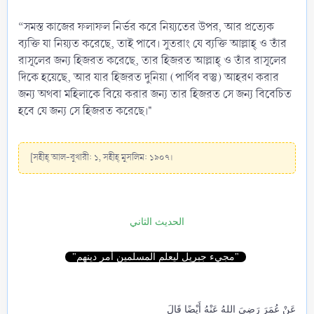
“সমস্ত কাজের ফলাফল নির্ভর করে নিয়্যতের উপর, আর প্রত্যেক
ব্যক্তি যা নিয়্যত করেছে, তাই পাবে। সুতরাং যে ব্যক্তি আল্লাহ্ ও তাঁর
রাসূলের জন্য হিজরত করেছে, তার হিজরত আল্লাহ্ ও তাঁর রাসূলের
দিকে হয়েছে, আর যার হিজরত দুনিয়া (পার্থিব বস্তু) আহরণ করার
জন্য অথবা মহিলাকে বিয়ে করার জন্য তার হিজরত সে জন্য বিবেচিত
হবে যে জন্য সে হিজরত করেছে।"
[সহীহ্ আল-বুখারী: ১, সহীহ্ মুসলিম: ১৯০৭।
الحديث الثاني
"مجيء جبريل ليعلم المسلمين أمر دينهم"
عَنْ عُمَرَ رَضِيَ اللهُ عَنْهُ أَيْضًا قَالَ