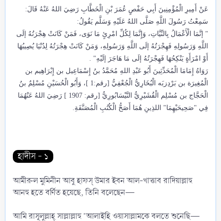
عَنْ أَمِيرِ الْمُؤْمِنِينَ أَبِي حَفْصٍ عُمَرَ بْنِ الْخَطَّابِ رَضِيَ اللهُ عَنْهُ قَالَ:
سَمِعْتُ رَسُولَ اللَّهِ صَلَّى اللهُ عَلَيْهِ وَسَلَّم يَقُولُ:
" إنَّمَا الْأَعْمَالُ بِالنِّيَّاتِ، وَإِنَّمَا لِكُلِّ امْرِئٍ مَا نَوَى، فَمَنْ كَانَتْ هِجْرَتُهُ إلَى
اللَّهِ وَرَسُولِهِ فَهِجْرَتُهُ إلَى اللَّهِ وَرَسُولِهِ، وَمَنْ كَانَتْ هِجْرَتُهُ لِدُنْيَا يُصِيبُهَا
أَوْ امْرَأَةٍ يَنْكِحُهَا فَهِجْرَتُهُ إلَى مَا هَاجَرَ إلَيْهِ" .
رَوَاهُ إِمَامَا الْمُحَدِّثِينَ أَبُو عَبْدِ اللهِ مُحَمَّدُ بنُ إِسْمَاعِيل بن إِبْرَاهِيم بن
الْمُغِيرَة بن بَرْدِزبَه الْبُخَارِيُّ الْجُعْفِيُّ [رقم:1 ]، وَأَبُو الْحُسَيْنِ مُسْلِمٌ بنُ
الْحَجَّاج بن مُسْلِم الْقُشَيْرِيُّ النَّيْسَابُورِيُّ [رقم: 1907 ] رَضِيَ اللهُ عَنْهُمَا
فِي "صَحِيحَيْهِمَا" اللذِينِ هُمَا أَصَحُّ الْكُتُبِ الْمُصَنَّفَةِ.​
হাদীস - ১
আমীরুল মুমিনীন আবু হাফস্ উমার ইবন আল-খাত্তাব রাদিয়াল্লাহু
আনহু হতে বর্ণিত হয়েছে, তিনি বলেছেন—
আমি রাসূলুল্লাহ্ সাল্লাল্লাহু 'আলাইহি ওয়াসাল্লামকে বলতে শুনেছি—