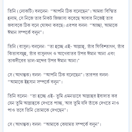
তিনি (লোকটি) বললেন: “আপনি ঠিক বলেছেন"। আমরা বিস্মিত
হলাম, সে নিজে তার নিকট জিজ্ঞাসা করেছে আবার নিজেই তার
জবাবকে ঠিক বলে ঘোষণা করছে। এরপর বলল: “আচ্ছা, আমাকে
ঈমান সম্পর্কে বলুন"।
তিনি (রাসূল) বললেন: “তা হচ্ছে এই- আল্লাহ্, তাঁর ফিরিশ্তাগণ, তাঁর
কিতাবসমূহ, তাঁর রাসূলগণ ও আখেরাতর উপর ঈমান আনা এবং
তাকদীরের ভাল-মন্দের উপর ঈমান আনা।"
সে (আগন্তুক) বলল: “আপনি ঠিক বলেছেন"। তারপর বলল:
“আমাকে ইহসান সম্পর্কে বলুন"।
তিনি বলেন: “তা হচ্ছে এই- তুমি এমনভাবে আল্লাহর ইবাদাত কর
যেন তুমি আল্লাহকে দেখতে পাচ্ছ, আর তুমি যদি তাঁকে দেখতে নাও
পাও তবে তিনি তোমাকে দেখছেন"।
সে (আগন্তুক) বলল: “আমাকে কেয়ামত সম্পর্কে বলুন"।