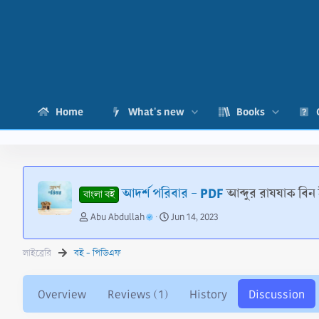
Home
What's new
Books
আদর্শ পরিবার - PDF
আব্দুর রাযযাক বিন
বাংলা বই
T
S
Abu Abdullah
Jun 14, 2023
h
t
r
a
লাইব্রেরি
বই - পিডিএফ
e
r
a
t
d
d
Overview
Reviews (1)
History
Discussion
s
a
t
t