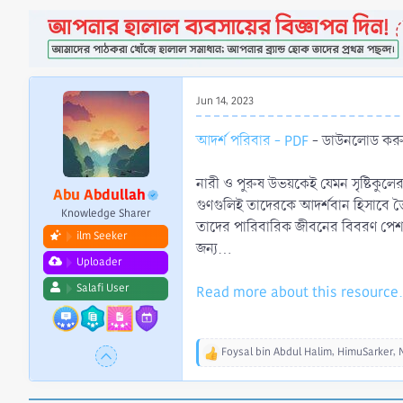
a
e
r
t
e
r
Jun 14, 2023
আদর্শ পরিবার - PDF
- ডাউনলোড করুন
নারী ও পুরুষ উভয়কেই যেমন সৃষ্টিকুলের
Abu Abdullah
গুণগুলিই তাদেরকে আদর্শবান হিসাবে তৈ
Knowledge Sharer
তাদের পারিবারিক জীবনের বিবরণ পেশ ক
ilm Seeker
জন্য...
Uploader
Salafi User
Read more about this resource.
Foysal bin Abdul Halim
,
HimuSarker
,
R
e
a