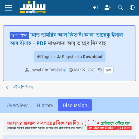
আত তামরিন আল কিতাবী আলা তারেকু ইলাল
ভাষা শিক্ষা
আরাবীয়াহ - PDF
মাওলানা আবু তাহের মিসবাহ
Download
Login or
Register to
T
S
T
Joynal Bin Tofajjal
Mar 27, 2023
pdf
h
t
a
r
a
g
e
r
s
বই - পিডিএফ
a
t
d
d
s
a
Overview
History
Discussion
t
t
a
e
r
t
e