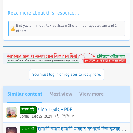
Read more about this resource...
Emtiyaz ahmmed
,
Rakibul Islam Ghorami
,
Junayedakram
and 2
R
others
e
a
c
t
i
o
n
s
You must log in or register to reply here.
:
Similar content
Most view
View more
শারহুস সুন্নাহ - PDF
বাংলা বই
Sohel
Dec 27, 2024
বই - পিডিএফ
হানাফী বনাম হানাফী মাযহাব সম্পর্কে সিদ্ধান্তসমূহ - PDF
বাংলা বই