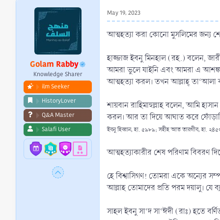
r
May 19, 2023
t
e
আত্মহত্যা করা কোনো মুসলিমের জন্য শো
r
হাজ্জাজ ইবনু মিনহাল (রহ.) বলেন, জা
Golam Rabby
আমরা ভুলে যাইনি এবং আমরা এ আশঙ্কাও ক
Knowledge Sharer
আত্মহত্যা করল। তখন আল্লাহ্ তা‘আলা ব
ilm Seeker
HistoryLover
শায়বান রাহিমাহুল্লাহ বলেন, আমি হাসান
Q&A Master
করল। আর তা দিয়ে আঘাত করে ফোঁড়াটি 
Salafi User
ইবনু হিব্বান, হা. ৫৯৮৯; সহীহ আত তারগীব, হা. ২৪৫
আত্মহত্যাকারীর শেষ পরিণাম বিবরণ দি
হে বিশ্বাসিগণ! তোমরা একে অন্যের সম্
আল্লাহ তোমাদের প্রতি পরম দয়ালু। যে ব
সাহল ইবনু সা‘দ সা‘ঈদী (রাঃ) হতে বর্ণি