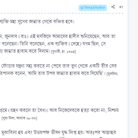
#1
Thread Author
তি মহা সুখের জান্নাত থেকে বঞ্চিত হবে।
লেন, জুনদাব (রাঃ) এই মসজিদে আমাদের হাদীস শুনিয়েছেন, আর তা
যা বলেছেন। তিনি বলেছেন, এক ব্যক্তির (দেহে) যখম ছিল, সে
য জান্নাত হারাম করে দিলাম।
[বুখারী, হা. ১৩৬৪]
। ফোঁড়ার যন্ত্রণা সহ্য করতে না পেরে তার তূণ থেকে একটি তীর বের
রতিপালক বলেন, আমি তার উপর জান্নাত হারাম করে দিয়েছি'।
[মুসলিম;
ধ্যমে (গ্রহণ করলে তা বৈধ)। আর নিজেদেরকে হত্যা করো না; নিশ্চয়
।
[সূরা নিসা, আয়াত ২৯-৩০]
্যে মুকাবিলা হয় এবং উভয়পক্ষ ভীষণ যুদ্ধ লিপ্ত হয়। অতঃপর আল্লাহর