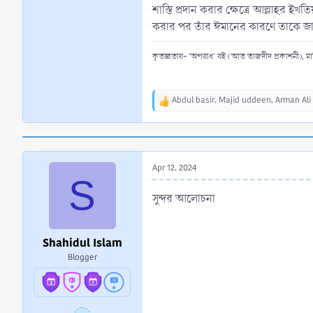
শাস্তি প্রদান করার ক্ষেত্রে আল্লাহর ইখত
করার পর তাঁর ঈমানের কারণে তাকে জান্ন
কৃতজ্ঞতায়- 'অপরাধ' বই (আত তাজদীদ প্রকাশনী),
Abdul basir
,
Majid uddeen
,
Arman Ali
R
e
a
c
t
Apr 12, 2024
i
S
o
n
সুন্দর আলোচনা
s
:
Shahidul Islam
Blogger