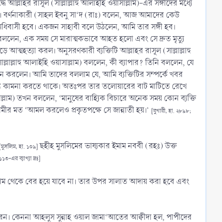
 আল্লাহর রাসূল (সাল্লাল্লাহু আলাইহি ওয়াসাল্লাম)-এর সঙ্গীদের মধ্যে
 বর্ণনাকারী (সাহল ইবনু সা‘দ (রাঃ) বলেন, আজ আমাদের কেউ
ের অধিবাসী হবে। একজন সাহাবী বলে উঠলেন, আমি তার সঙ্গী হব।
বললেন, এক সময় সে মারাত্মকভাবে আহত হলো এবং সে দ্রুত মৃত্যু
্মহত্যা করল। অনুসরণকারী ব্যক্তিটি আল্লাহর রাসূল (সাল্লাল্লাহু
্লাল্লাহু আলাইহি ওয়াসাল্লাম) বললেন, কী ব্যাপার? তিনি বললেন, যে
 মনে করলেন। আমি তাদের বললাম যে, আমি ব্যক্তিটির সম্পর্কে খবর
্যু কামনা করতে থাকে। অতঃপর তার তলোয়ারের বাট মাটিতে রেখে
াল্লাম) তখন বললেন, ‘মানুষের বাহ্যিক বিচারে অনেক সময় কোন ব্যক্তি
নামীর মত ‘আমল করলেও প্রকৃতপক্ষে সে জান্নাতী হয়।’
[বুখারী, হা. ২৮৯৮;
ছহীহ মুসলিমের ভাষ্যকার ইমাম নববী (রহঃ) উক্ত
[মুসলিম, হা. ১০৯]
৩-এর ব্যাখ্যা দ্রঃ]
সলাম থেকে বের হয়ে যাবে না। তার উপর সালাত আদায় করা হবে এবং
 পারেন। কেননা আহলুস সুন্নাহ ওয়াল জামা‘আতের আক্বীদা হল, পাপীদের