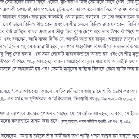
 নিজ সৈন্যদলের নিকট ফিরে এলেন, মুশ্রিকরাও নিজ সৈন্যদলে ফিরে গেল। সেই যুদ্ধে
কে একাকী দেখলেই তার পশ্চাতে ছুটত এবং তাকে তলোয়ার দিয়ে আক্রমণ করত।
 আল্লাহর রাসূল (সাল্লাল্লাহু আলাইহি ওয়াসাল্লাম) বললেন, সে তো জাহান্নাম
সে দাঁড়ালে তিনিও দাঁড়াতেন এবং সে শীঘ্র চললে তিনিও দ্রুত চলতেন। তিনি 
ঁট মাটিতে রাখল এবং এর তীক্ষ্ণ দিক বুকে চেপে ধরে তার উপর ঝাঁপিয়ে পড়ে আত
ং বললেন, আমি সাক্ষ্য দিচ্ছি যে, আপনি আল্লাহর রাসূল। আল্লাহর রাসূল (সাল
ই বলেছিলেন যে, সে জাহান্নামী হবে, তা শুনে সাহাবীগণ বিষয়টিকে অস্বাভাবিক
 পিছু বের হলাম। এক সময় লোকটি মারাত্মকভাবে আহত হয় এবং সে শীঘ্র মৃত
উপরে ঝাঁপিয়ে পড়ে আত্মহত্যা করল। আল্লাহর রাসূল (সাল্লাল্লাহু আলাইহি ওয়াস
ে সে জাহান্নামী হয় এবং তেমনি মানুষের বাহ্যিক বিচারে কোন ব্যক্তি জাহান্
 এসেছে ‘কেউ আত্মহত্যা করলে সে চিরস্থায়ীভাবে জাহান্নামে শাস্তি ভোগ করবে’।
হাদীছের ব্যাখ্যায় বলেন, এখানে خالدًا مخلدًا এর মর্ম হ’ল সুদীর্ঘকাল ও অধিককাল, চিরস্থায়ী নয়।
[মুসলিম শারহ নববী ২/১২৫, হা. ১১
হগণ এ ব্যাপারে একমত পোষণ করেছেন যে, যে ব্যক্তি আত্মহত্যা করবে, সে ই
িমদের কবরস্থানে দাফন করা হবে।
[ইবনু বাত্তাল, শারহু সহীহিল বুখারী, ৩য় খণ্ড, পৃ. ৩৪৯]
গণ বলেছেন, ‘আল্লাহ চাইলে তাঁর অঙ্গীকার তথা শাস্তি প্রদান বাস্তবায়ন করতে