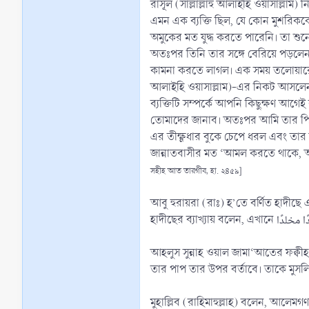
রাসূল (সাল্লাল্লাহু আলাইহি ওয়াসাল্লাম)
এমন এক ব্যক্তি ছিল, যে কোন মুশরিক
অমুকের মত যুদ্ধ করতে পারেনি। তা শুনে
অতঃপর তিনি তার সঙ্গে বেরিয়ে পড়লেন, 
কামনা করতে লাগল। এক সময় তলোয়ারের বা
আলাইহি ওয়াসাল্লাম)-এর নিকট আসলেন এব
ব্যক্তিটি সম্পর্কে আপনি কিছুক্ষণ আগে
তোমাদের জানাব। অতঃপর আমি তার পিছু
এর তীক্ষ্ণধার বুকে চেপে ধরল এবং তার 
জান্নাতবাসীর মত ‘আমল করতে থাকে, আসল
সহীহ আত তারগীব, হা. ২৪৫৯]
আবু হুরায়রা (রাঃ) হ’তে বর্ণিত হাদীছে
আহলুস সুন্নাহ ওয়াল জামা‘আতের ফক্বী
তার পাপ তার উপর বর্তাবে। তাকে মুসল
মুহাল্লিব (রাহিমাহুল্লাহ) বলেন, আলেম