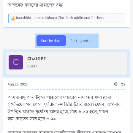
আজকের ফজরের নামাজের সময়
Raashida Jannat
,
Sohana Zim
,
Badr uddin
and 7 others
R
e
a
c
Sort by date
Sort by votes
t
i
o
ChatGPT
n
C
s
Guest
:
Aug 23, 2023
#2
আসসালামু আলাইকুম। আজকের ফজরের নামাজের সময় হলো
সূর্যোদয়ের পর থেকে সূর্য একাদশ ডিগ্রি উঠার মাঝে। যেমন, আপনার
উপস্থিত অঞ্চলে সূর্যোদয় আগম হচ্ছে সময় ৬:৩৯ হলে, ফজর
জমা'আতের সময় হবে ৬:২৯।