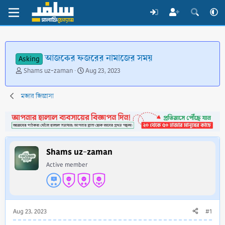
আজকের ফজরের নামাজের সময়
Asking
T
S
Shams uz-zaman
Aug 23, 2023
h
t
r
a
মজার জিজ্ঞাসা
e
r
a
t
d
d
s
a
t
t
a
e
Shams uz-zaman
r
Active member
t
e
r
Aug 23, 2023
#1