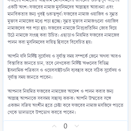
ফজরের নামাজের আহকাম মোসলিমদের জীবনের গুরুত্বপূর্ণ অংশের
একটি অংশ। ফজরের নামাজ মুসলিমদের আল্লাহর আরাধনা এবং
মানবিকতার জন্য খুবই গুরুত্বপূর্ণ। ফজরের নামাজ ওয়াজিব ও সুন্নত
মুক্তাব নামাজের মধ্যে পড়া হচ্ছে। সুন্নত মুক্তাব নামাজগুলো ওয়াজিব
নামাজদের পর পড়া হয়। ফজরের নামাজে নিত্যপ্রতিদিন জোর দিয়ে
উঠে নামাজে সংগ্রহ করা উচিত। এছাড়াও নিয়মিত ফজরের নামাজের
পালন করা মুসলিমদের দায়িত্ব হিসাবে বিবেচিত হয়।
আপনি যদি নির্দিষ্ট সূর্যোদয় ও সূর্যাস্ত সময় সম্পর্কে জেনে অথবা আরও
বিস্তারিত জানতে চান, তবে লেখকেরা নির্দিষ্ট অঞ্চলের বিভিন্ন
ইসলামিক পত্রিকাস ও ওয়েবসাইটগুলি ব্যবহার করে সঠিক সূর্যোদয় ও
সূর্যাস্ত সময় জানতে পারেন।
আপনার নিয়মিত ফজরের নামাজের আদেশ ও পালন করার জন্য
আল্লাহ আপনাকে সবসময় সাহায্য করুক। আপনি উম্মতের সঙ্গে
একজন সক্রিয় অংশীন হতে চেষ্টা করে ফজরের নামাজ মসজিদে পড়তে
থেকে ভালভাবে উপভোগ করতে পারেন।
U
D
0