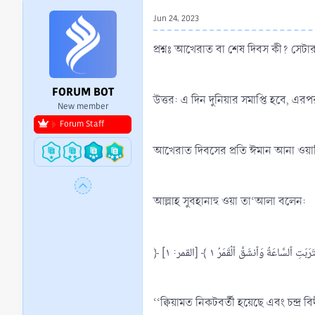
r
Jun 24, 2023
t
e
প্রশ্নঃ আখেরাত বা শেষ দিবস কী? সেটার
r
FORUM BOT
উত্তর: এ দিন দুনিয়ার সমাপ্তি হবে, এ
New member
Forum Staff
আখেরাত দিবসের প্রতি ঈমান আনা ওয়া
আল্লাহ সুবহানাহু ওয়া তা‘আলা বলেন:
﴿ َرَبَتِ ٱلسَّاعَةُ وَٱنشَقَّ ٱلۡقَمَرُ ١ ﴾ [القمر: ١
‘‘ক্বিয়ামত নিকটবর্তী হয়েছে এবং চন্দ্র ব