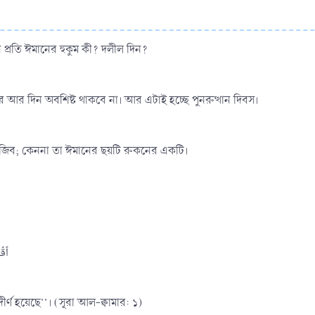
 প্রতি ঈমানের হুকুম কী? দলীল দিন?
রপর আর দিন অবশিষ্ট থাকবে না। আর এটাই হচ্ছে পুনরুত্থান দিবস।
জিব; কেননা তা ঈমানের ছয়টি রুকনের একটি।
ٱقۡت]
িদীর্ণ হয়েছে’’। (সূরা আল-ক্বামার: ১)