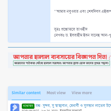
‘‘আমার নবুওয়ত এবং শেষদিবস এইরূপ’’ 
সূত্রঃ প্রশ্নোত্তরে তাওহীদ
লেখকঃ ড. ইবরাহীম ইবন সালেহ আল-খুদ
Similar content
Most view
View more
প্রশ্ন: সুন্দর, সু স্বাস্থ্যবান, মেধাবী ও সুসন্তান লা
প্রশ্নোত্তর
FORUM BOT
Jun 24, 2023
ইসলামিক আপডেট