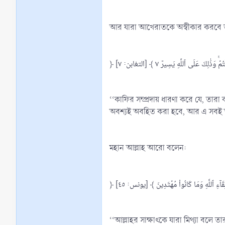
আর যারা আখেরাতকে অস্বীকার করবে তা
﴿ ٰلِكَ عَلَى ٱللَّهِ يَسِيرٞ ٧ ﴾ [التغابن: ٧
‘‘কাফির সম্প্রদায় ধারণা করে যে, তার
অবশ্যই অবহিত করা হবে, আর এ সবই আল
মহান আল্লাহ আরো বলেন:
﴿ لِقَآءِ ٱللَّهِ وَمَا كَانُواْ مُهۡتَدِينَ ﴾ [يونس: ٤٥
‘‘আল্লাহর সাক্ষাৎকে যারা মিথ্যা বলে তার