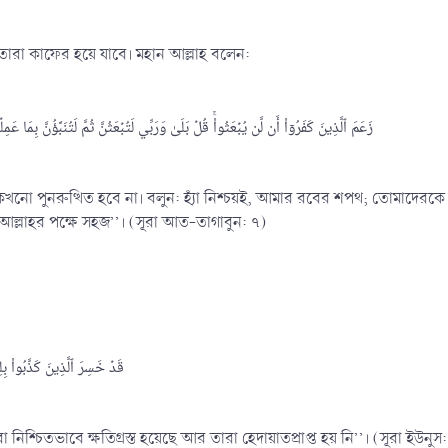
রা কাফের হয়ে যাবে। মহান আল্লাহ বলেন:
زَعَمَ ٱلَّذِينَ كَفَرُوٓاْ أَن لَّن يُبۡعَثُواْۚ قُلۡ بَلَىٰ وَرَبِّي لَتُبۡعَثُنَّ ثُمَّ لَتُنَبَّؤُنَّ بِمَا عَمِلۡتُمۡۚ وَذَ]
া কখনো পুনরুত্থিত হবে না। বলুন: হ্যাঁ নিশ্চয়ই, আমার রবের শপথ; তোমাদেরক
্লাহর পক্ষে সহজ’’। (সূরা আত-তাগাবুন: ৭)
قَدۡ خَسِرَ ٱلَّذِينَ كَذَّبُواْ بِ]
া নিশ্চিতভাবে ক্ষতিগ্রস্ত হয়েছে আর তারা হেদায়াতপ্রাপ্ত হয় নি’’। (সূরা ইউনুস