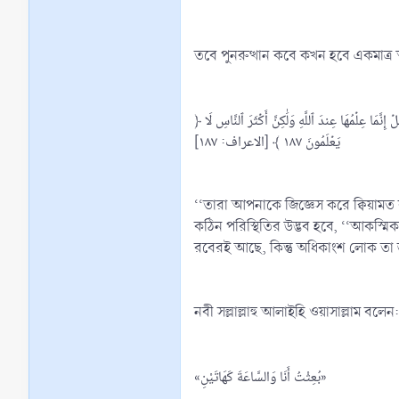
তবে পুনরুত্থান কবে কখন হবে একমাত্র
﴿ يَسۡ‍َٔلُونَكَ عَنِ ٱلسَّاعَةِ أَيَّانَ مُرۡسَىٰهَاۖ قُلۡ إِنَّمَا عِلۡمُهَا عِندَ رَبِّيۖ لَا يُجَلِّيهَا لِوَقۡتِهَآ إِلَّا هُوَۚ ثَقُلَتۡ فِي ٱلسَّمَٰوَٰتِ وَٱلۡأَرۡضِۚ لَا تَأۡتِيكُمۡ إِلَّا بَغۡتَةٗۗ يَسۡ‍َٔلُونَكَ كَأَنَّكَ حَفِيٌّ عَنۡهَاۖ قُلۡ إِنَّمَا عِلۡمُهَا عِندَ ٱللَّهِ وَلَٰكِنَّ أَكۡثَرَ ٱلنَّاسِ لَا
يَعۡلَمُونَ ١٨٧ ﴾ [الاعراف: ١٨٧]
‘‘তারা আপনাকে জিজ্ঞেস করে ক্বিয়াম
কঠিন পরিস্থিতির উদ্ভব হবে, ‘‘আকস্ম
রবেরই আছে, কিন্তু অধিকাংশ লোক তা 
নবী সল্লাল্লাহু আলাইহি ওয়াসাল্লাম বলেন:
«بُعِثْتُ أَنَا وَالسَّاعَةَ كَهَاتَيْنِ»