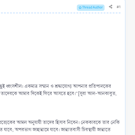
#1
Thread Author
ছুই ধ্বংসশীল। একমাত্র সম্মান ও শ্রদ্ধাযোগ্য আপনার প্রতিপালকের
। এরপর তাদেরকে আমার দিকেই ফিরে আসতে হবে।”[সূরা আল-আনকাবুত,
প্রত্যেকের আমল অনুযায়ী তাদের হিসাব নিবেন। নেককারকে তার নেকি
াবে; অপরভাগ জাহান্নামে যাবে। জান্নাতবাসী চিরস্থায়ী জান্নাতে