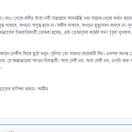
রা (রাঃ) থেকে বর্ণিত তাঁরা নবী সাল্লাল্লাহু আলাইহি ওয়া সাল্লাম থেকে বর্
ুস্থ থাকবে; কখনো অসুস্থ হবে না। সজীব থাকবে; কখনো মৃত্যুবরণ করবে না। যু
জান্নাতের উত্তরাধিকারী তোমরা হয়েছ, এটা তোমাদের কর্মের ফল।’[সূরা যুখরুফ,
কালে নেকীর দিকে ছুটে চলুন। দুনিয়া তো সামান্য কয়েকটি দিন। এরপর অনন্ত সে
ন্নাম; যে জাহান্নামের আগুন চিরস্থায়ী। আর দেরী নয়; আর দেরী নয়; এখনি শু
।
াতের বাসিন্দা করুন। আমীন