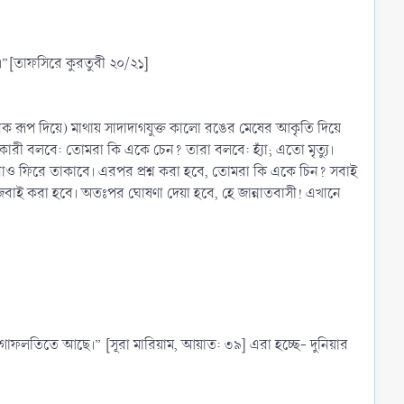
না।”[তাফসিরে কুরতুবী ২০/২১]
ীরিক রূপ দিয়ে) মাথায় সাদাদাগযুক্ত কালো রঙের মেষের আকৃতি দিয়ে
রী বলবে: তোমরা কি একে চেন? তারা বলবে: হ্যাঁ; এতো মৃত্যু।
ারাও ফিরে তাকাবে। এরপর প্রশ্ন করা হবে, তোমরা কি একে চিন? সবাই
ে জবাই করা হবে। অতঃপর ঘোষণা দেয়া হবে, হে জান্নাতবাসী! এখানে
গাফলতিতে আছে।” [সূরা মারিয়াম, আয়াত: ৩৯] এরা হচ্ছে- দুনিয়ার