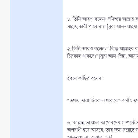
৪. তিনি আরও বলেন: “নিশ্চয় আল্লাহ 
সাহায্যকারী পাবে না।”[সূরা আল-আহয
৫. তিনি আরও বলেন: “কিন্তু আল্লাহর বা
চিরকাল থাকবে।”[সূরা আল-জিন্ন, আয়া
ইবনে কাছির বলেন:
“তথায় তারা চিরকাল থাকবে” অর্থাৎ ত
৬. আল্লাহ তাআলা কাফেরদের সম্পর্কে 
অপরাধী হয়ে আসবে, তার জন্য রয়েছে জ
আল-আ’লা, আয়াত: ১৩]