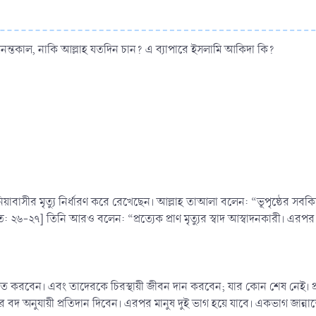
 অনন্তকাল, নাকি আল্লাহ যতদিন চান? এ ব্যাপারে ইসলামি আকিদা কি?
িয়াবাসীর মৃত্যু নির্ধারণ করে রেখেছেন। আল্লাহ তাআলা বলেন: “ভূপৃষ্ঠের সবকি
াত: ২৬-২৭] তিনি আরও বলেন: “প্রত্যেক প্রাণ মৃত্যুর স্বাদ আস্বাদনকারী
িত করবেন। এবং তাদেরকে চিরস্থায়ী জীবন দান করবেন; যার কোন শেষ নেই। 
দ অনুযায়ী প্রতিদান দিবেন। এরপর মানুষ দুই ভাগ হয়ে যাবে। একভাগ জান্নাতে য