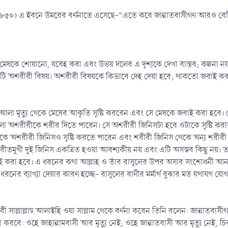
৮৫০) এ ইবনে উমরের বর্ণনাতে এসেছে-“এতে করে জান্নাতবাসীগণ আরও বেশি আনন
মেষকে শোয়ানো, যবেহ করা এবং উভয় দলের এ দৃশ্যকে দেখা বাস্তব; কল্পনা নয়;
টি অশরীরী বিষয়। অশরীরী বিষয়কে কিভাবে দেহ দেয়া হবে; থাকতো জবাই কর
আলা মৃত্যু থেকে মেষের আকৃতি সৃষ্টি করবেন এবং সে মেষকে জবাই করা হব
াআলা অশরীরীকে শরীর দিতে পারেন। সে অশরীরী জিনিসটা হবে ওটাকে সৃষ্টি কর
অশরীরী জিনিসও সৃষ্টি করতে পারেন এবং শরীরী জিনিস থেকে অন্য শরীরী জিনি
রীতমুখী দুই জিনিস একত্রিত হওয়া আবশ্যকীয় নয় এবং এটি অসম্ভব কিছু নয়। ত
 করা হবে। এ ধরনের কথা আল্লাহ ও তাঁর রাসূলের উপর অসার সংশোধনী আনার পর
 ধরনের ব্যাখ্যা দেয়ার কারণ হচ্ছে- রাসূলের বাণীর মর্মার্থ বুঝার মত যথাযথ য
 সাল্লাল্লাহু আলাইহি ওয়া সাল্লাম থেকে বর্ণনা করেন তিনি বলেন: জান্নাতবাসীগ
রবে: ওহে জাহান্নামবাসী আর মৃত্যু নেই; ওহে জান্নাতবাসী আর মৃত্যু নেই, চি