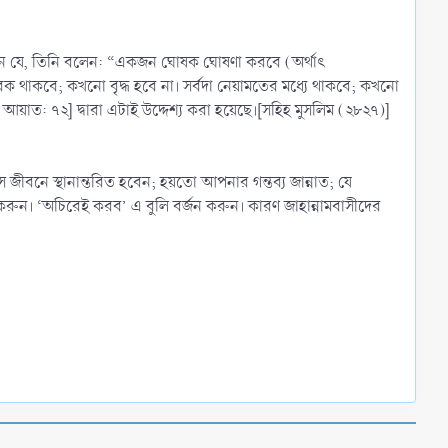
ণনা করেন যে, তিনি বলেন: “একজন ঘোষক ঘোষণা করবে (অর্থাৎ
বক থাকবে; কখনো বৃদ্ধ হবে না। সর্বদা নেয়ামতের মধ্যে থাকবে; কখনো
 আয়াত: ৭২] দ্বারা এটাই উদ্দেশ্য করা হয়েছে।[সহিহ মুসলিম (২৮২৭)]
 জীবনে স্থানান্তরিত হবেন; হয়তো আপনার গন্তব্য জান্নাত; যে
রু করুন। ‘অচিরেই করব’ এ বুলি বর্জন করুন। কারণ জাহান্নামবাসীদের