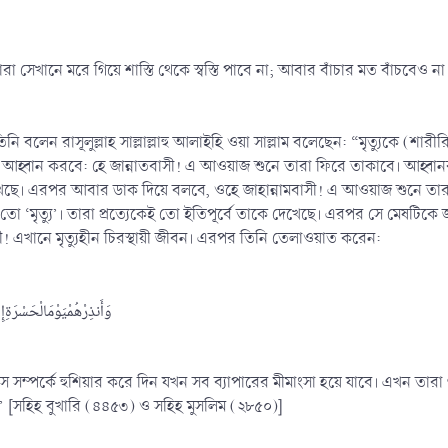
ারা সেখানে মরে গিয়ে শাস্তি থেকে স্বস্তি পাবে না; আবার বাঁচার মত বাঁচবেও 
নি বলেন রাসূলুল্লাহ সাল্লাল্লাহু আলাইহি ওয়া সাল্লাম বলেছেন: “মৃত্যুকে (শার
বান করবে: হে জান্নাতবাসী! এ আওয়াজ শুনে তারা ফিরে তাকাবে। আহ্বানকা
দেখেছে। এরপর আবার ডাক দিয়ে বলবে, ওহে জাহান্নামবাসী! এ আওয়াজ শুনে ত
 তো ‘মৃত্যু’। তারা প্রত্যেকেই তো ইতিপূর্বে তাকে দেখেছে। এরপর সে মেষটিক
মবাসী! এখানে মৃত্যুহীন চিরস্থায়ী জীবন। এরপর তিনি তেলাওয়াত করেন:
وَأَنذِرْهُمْيَوْمَالْحَسْرَةِإ
ম্পর্কে হুশিয়ার করে দিন যখন সব ব্যাপারের মীমাংসা হয়ে যাবে। এখন তারা 
” [সহিহ বুখারি (৪৪৫৩) ও সহিহ মুসলিম (২৮৫০)]