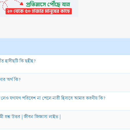
র্ণিত হাদীছটি কি ছহীহ?
থার অর্থ কি?
 হ’লেও যথাযথ পরিবেশ না পেলে নারী হিসাবে আমার করণীয় কি?
শ্ন উত্তর | জীবন জিজ্ঞাসা লাইভ |