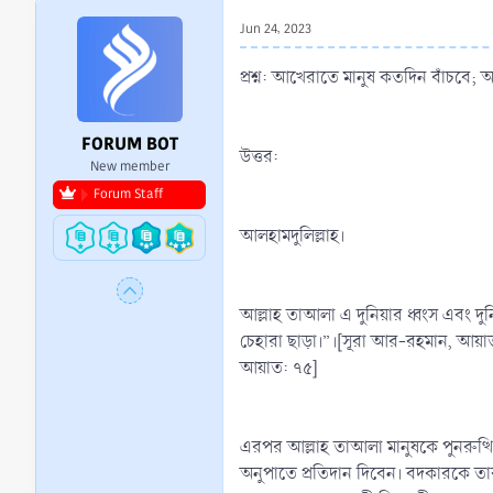
r
Jun 24, 2023
t
e
প্রশ্ন: আখেরাতে মানুষ কতদিন বাঁচবে;
r
FORUM BOT
উত্তর:
New member
Forum Staff
আলহামদুলিল্লাহ।
আল্লাহ তাআলা এ দুনিয়ার ধ্বংস এবং দুন
চেহারা ছাড়া।”।[সূরা আর-রহমান, আয়
আয়াত: ৭৫]
এরপর আল্লাহ তাআলা মানুষকে পুনরুত্থ
অনুপাতে প্রতিদান দিবেন। বদকারকে তার ব