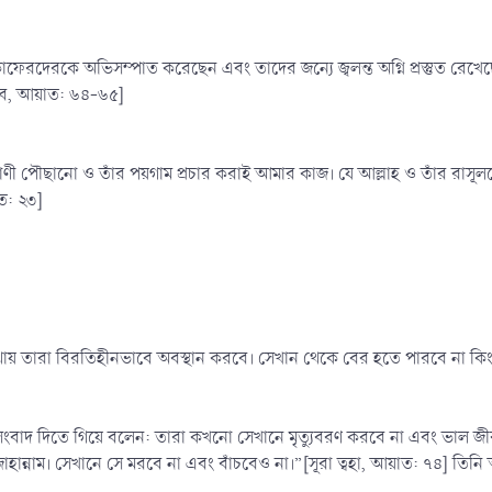
কাফেরদেরকে অভিসম্পাত করেছেন এবং তাদের জন্যে জ্বলন্ত অগ্নি প্রস্তুত র
াব, আয়াত: ৬৪-৬৫]
ণী পৌছানো ও তাঁর পয়গাম প্রচার করাই আমার কাজ। যে আল্লাহ ও তাঁর রাসূলকে 
ত: ২৩]
থায় তারা বিরতিহীনভাবে অবস্থান করবে। সেখান থেকে বের হতে পারবে না কি
সংবাদ দিতে গিয়ে বলেন: তারা কখনো সেখানে মৃত্যুবরণ করবে না এবং ভাল জী
াহান্নাম। সেখানে সে মরবে না এবং বাঁচবেও না।”[সূরা ত্বহা, আয়াত: ৭৪] ত