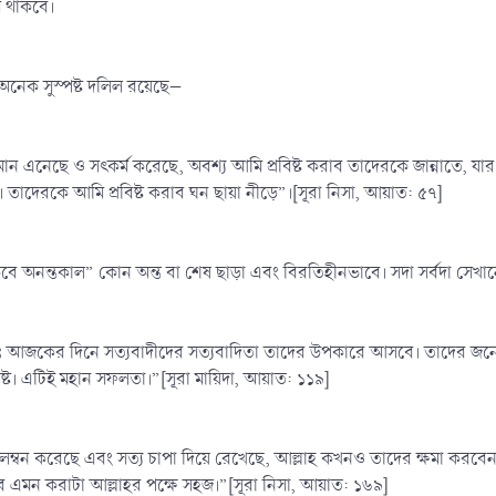
মে থাকবে।
অনেক সুস্পষ্ট দলিল রয়েছে–
ন এনেছে ও সৎকর্ম করেছে, অবশ্য আমি প্রবিষ্ট করাব তাদেরকে জান্নাতে, যার
ণ। তাদেরকে আমি প্রবিষ্ট করাব ঘন ছায়া নীড়ে”।[সূরা নিসা, আয়াত: ৫৭]
বে অনন্তকাল” কোন অন্ত বা শেষ ছাড়া এবং বিরতিহীনভাবে। সদা সর্বদা সেখা
জকের দিনে সত্যবাদীদের সত্যবাদিতা তাদের উপকারে আসবে। তাদের জন্যে রয
ুষ্ট। এটিই মহান সফলতা।”[সূরা মায়িদা, আয়াত: ১১৯]
্বন করেছে এবং সত্য চাপা দিয়ে রেখেছে, আল্লাহ কখনও তাদের ক্ষমা করবেন 
এমন করাটা আল্লাহর পক্ষে সহজ।”[সূরা নিসা, আয়াত: ১৬৯]