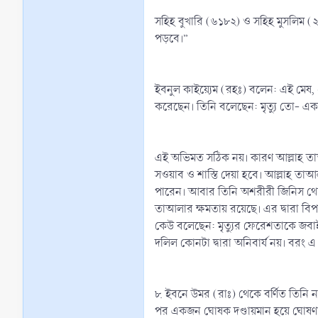
সহিহ বুখারি (৬১৮২) ও সহিহ মুসলিম (২
পড়বে।”
ইবনুল কাইয়্যেম (রহঃ) বলেন: এই মেষ, 
করেছেন। তিনি বলেছেন: মৃত্যু তো- এক
এই অভিমত সঠিক নয়। কারণ আল্লাহ তা
সওয়াব ও শাস্তি দেয়া হবে। আল্লাহ ত
পারেন। আবার তিনি অশরীরী জিনিস থেকে 
তাআলার ক্ষমতায় রয়েছে। এর দ্বারা বিপ
কেউ বলেছেন: মৃত্যুর ফেরেশতাকে জবাই
দলিল কোনটা দ্বারা অনিবার্য নয়। বরং এ
৮. ইবনে উমর (রাঃ) থেকে বর্ণিত তিনি নবী
পর একজন ঘোষক দণ্ডায়মান হয়ে ঘোষণা ক