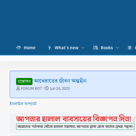
Home
What's new
Books
আখেরাতের জীবন অন্তহীন
প্রশ্নোত্তর
T
S
FORUM BOT
Jun 24, 2023
h
t
r
a
ইসলামিক আপডেট
e
r
a
t
d
d
s
a
t
t
a
e