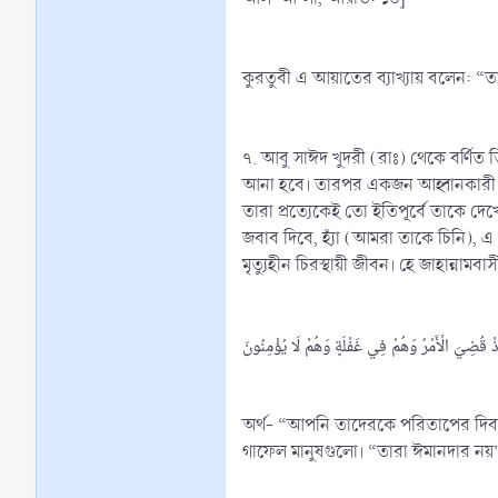
কুরতুবী এ আয়াতের ব্যাখ্যায় বলেন: “ত
৭. আবু সাঈদ খুদরী (রাঃ) থেকে বর্ণিত তি
আনা হবে। তারপর একজন আহ্বানকারী আহ্
তারা প্রত্যেকেই তো ইতিপূর্বে তাকে 
জবাব দিবে, হ্যাঁ (আমরা তাকে চিনি), এ
মৃত্যুহীন চিরস্থায়ী জীবন। হে জাহান্না
ِذْ قُضِيَ الْأَمْرُ وَهُمْ فِي غَفْلَةٍ وَهُمْ لَا يُؤْمِنُونَ
অর্থ- “আপনি তাদেরকে পরিতাপের দিবস স
গাফেল মানুষগুলো। “তারা ঈমানদার নয়