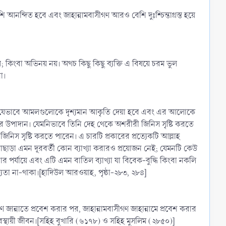
্দিত হবে এবং জাহান্নামবাসীগণ আরও বেশি দুঃশ্চিন্তাগ্রস্ত হয়ে
 কিংবা অভিনয় নয়। অথচ কিছু কিছু ব্যক্তি এ বিষয়ে চরম ভুল
া।
ে। যেভাবে আমলগুলোকে দৃশ্যমান আকৃতি দেয়া হবে এবং এর আলোকে
ার উপাদান। যেমনিভাবে তিনি দেহ থেকে অশরীরী জিনিস সৃষ্টি করতে
স সৃষ্টি করতে পারেন। এ চারটি প্রকারের প্রত্যেকটি আল্লাহ
াছাড়া এমন দূরবর্তী কোন ব্যাখ্যা করারও প্রয়োজন নেই; যেমনটি কেউ
্যায়ে এবং এটি এমন বাতিল ব্যাখ্যা যা বিবেক-বুদ্ধি কিংবা নকলি
োগ্যতা না-থাকা।[হাদিউল আরওয়াহ, পৃষ্ঠা-২৮৩, ২৮৪]
ণ জান্নাতে প্রবেশ করার পর, জাহান্নামবাসীগণ জাহান্নামে প্রবেশ করার
রস্থায়ী জীবন।[সহিহ বুখারি (৬১৭৮) ও সহিহ মুসলিম (২৮৫০)]