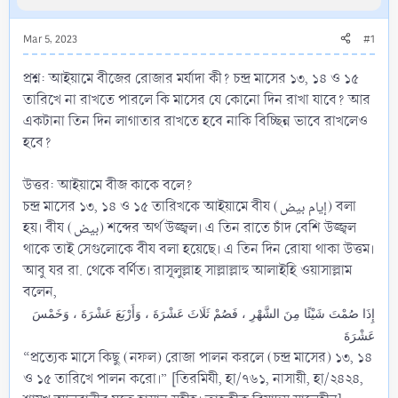
Mar 5, 2023
#1
প্রশ্ন: আইয়ামে বীজের রোজার মর্যাদা কী? চন্দ্র মাসের ১৩, ১৪ ও ১৫
তারিখে না রাখতে পারলে কি মাসের যে কোনো দিন রাখা যাবে? আর
একটানা তিন দিন লাগাতার রাখতে হবে নাকি বিচ্ছিন্ন ভাবে রাখলেও
হবে?
উত্তর: আইয়ামে বীজ কাকে বলে?
চন্দ্র মাসের ১৩, ১৪ ও ১৫ তারিখকে আইয়ামে বীয (إيام بيض) বলা
হয়। বীয (بيض) শব্দের অর্থ উজ্জ্বল। এ তিন রাতে চাঁদ বেশি উজ্জ্বল
থাকে তাই সেগুলোকে বীয বলা হয়েছে। এ তিন দিন রোযা থাকা উত্তম।
আবু যর রা. থেকে বর্ণিত। রাসূলুল্লাহ সাল্লাল্লাহু আলাইহি ওয়াসাল্লাম
বলেন,
إِذَا صُمْتَ شَيْئًا مِنَ الشَّهْرِ ، فَصُمْ ثَلَاثَ عَشْرَةَ ، وَأَرْبَعَ عَشْرَةَ ، وَخَمْسَ
عَشْرَةَ
“প্রত্যেক মাসে কিছু (নফল) রোজা পালন করলে (চন্দ্র মাসের) ১৩, ১৪
ও ১৫ তারিখে পালন করো।” [তিরমিযী, হা/৭৬১, নাসায়ী, হা/২৪২৪,