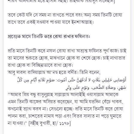
শায়খ আলবানীর মতে হাসান সহীহ। তাহকীক রিয়াদুস সালেহীন]
তবে কেউ যদি সে সময় না রাখতে পারে বরং অন্য সময় তিনটি রোযা
রাখে তবে একই সওয়াব পাওয়া যাবে ইনশাআল্লাহ।
প্রত্যেক মাসে তিনটি করে রোযা রাখার ফযিলত:
প্রতি মাসে তিনটি করে নফল রোযা রাখা অত্যন্ত ফযিলত পূর্ণ কাজ। চাই
তা মাসের শুরুতে হোক, মাঝখানে হোক বা শেষে হোক। চাই লাগাতার
রাখা হোক বা বিচ্ছিন্নভাবে রাখা হোক।
আবু দারদা রাদিয়াল্লাহু আ’নহু হতে বর্ণিত। তিনি বলেন,
أَوْصَانِي خَلِيلِي بثَلَاثٍ لا أدَعُهُنَّ حتَّى أمُوتَ: صَوْمِ ثَلَاثَةِ أيَّامٍ مِن كُلِّ
شَهْرٍ، وصَلَاةِ الضُّحَى، ونَوْمٍ علَى وِتْرٍ
“আমার প্রিয় বন্ধু রাসুলুল্লাহ সাল্লাল্লাহু আলাইহি ওয়াসাল্লাম আমাকে
এমন তিনটি কাজের অসিয়ত করেছেন, যা আমি যতদিন বেঁচে থাকব,
কখনোই ত্যাগ করব না। সেগুলো হচ্ছে: প্রতি মাসে তিনটি করে রোযা
পালন করা, চাশতের নামায পড়া এবং বিতর সালাত না পড়ে ঘুমাতে
না যাওয়া।” [সহীহ বুখারী, হা/ ১১৭৮]