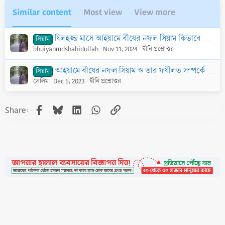
Similar content
Most view
View more
যিলহজ্জ মাসে আইয়ামে বীযের নফল সিয়াম কিভাবে রাখবো?
সিয়াম
bhuiyanmdshahidullah
Nov 11, 2024
দ্বীনি প্রশ্নোত্তর
আইয়ামে বীযের নফল সিয়াম ও তার ফযীলত সম্পর্কে জানতে চাই।
সিয়াম
সেলিম
Dec 5, 2023
দ্বীনি প্রশ্নোত্তর
Facebook
Bluesky
LinkedIn
WhatsApp
Link
Share:
•
Contact
•
FAQs
•
Medals
•
Facebook
•
Terms
•
Privacy