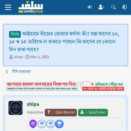
আইয়ামে বীজের রোজার মর্যাদা কী? চন্দ্র মাসের ১৩,
সিয়াম
১৪ ও ১৫ তারিখে না রাখতে পারলে কি মাসের যে কোনো
দিন রাখা যাবে?
T
S
shipa
Mar 5, 2023
h
t
r
a
দ্বীনি প্রশ্নোত্তর
e
r
a
t
d
d
s
a
t
t
a
e
shipa
r
t
Inquisitive
Q&A Master
Salafi User
e
r