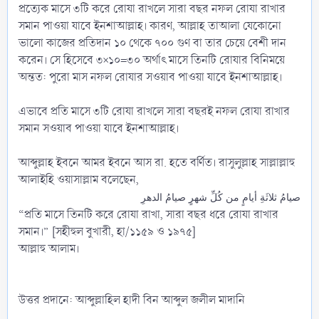
প্রত্যেক মাসে ৩টি করে রোযা রাখলে সারা বছর নফল রোযা রাখার
সমান পাওয়া যাবে ইনশাআল্লাহ। কারণ, আল্লাহ তাআলা যেকোনো
ভালো কাজের প্রতিদান ১০ থেকে ৭০০ গুণ বা তার চেয়ে বেশী দান
করেন। সে হিসেবে ৩×১০=৩০ অর্থাৎ মাসে তিনটি রোযার বিনিময়ে
অন্তত: পুরো মাস নফল রোযার সওয়াব পাওয়া যাবে ইনশাআল্লাহ।
এভাবে প্রতি মাসে ৩টি রোযা রাখলে সারা বছরই নফল রোযা রাখার
সমান সওয়াব পাওয়া যাবে ইনশাআল্লাহ।
আব্দুল্লাহ ইবনে আমর ইবনে আস রা. হতে বর্ণিত। রাসুলুল্লাহ সাল্লাল্লাহু
আলাইহি ওয়াসাল্লাম বলেছেন,
صيامُ ثلاثَةِ أيامٍ من كُلِّ شهرٍ صيامُ الدهرِ
“প্রতি মাসে তিনটি করে রোযা রাখা, সারা বছর ধরে রোযা রাখার
সমান।” [সহীহুল বুখারী, হা/১১৫৯ ও ১৯৭৫]
আল্লাহু আলাম।
উত্তর প্রদানে: আব্দুল্লাহিল হাদী বিন আব্দুল জলীল মাদানি